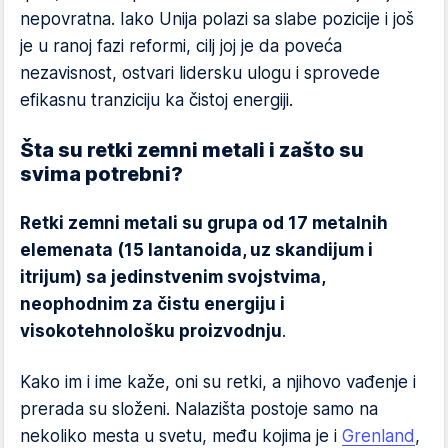
nepovratna. Iako Unija polazi sa slabe pozicije i još
je u ranoj fazi reformi, cilj joj je da poveća
nezavisnost, ostvari lidersku ulogu i sprovede
efikasnu tranziciju ka čistoj energiji.
Šta su retki zemni metali i zašto su
svima potrebni?
Retki zemni metali su grupa od 17 metalnih
elemenata (15 lantanoida, uz skandijum i
itrijum) sa jedinstvenim svojstvima,
neophodnim za čistu energiju i
visokotehnološku proizvodnju
.
Kako im i ime kaže, oni su retki, a njihovo vađenje i
prerada su složeni. Nalazišta postoje samo na
nekoliko mesta u svetu, među kojima je i
Grenland
,