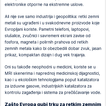
elektronike otporne na ekstremne uslove.
Ali nije sve samo industrija i geopolitika: retki zemni
metali su ugrađeni i u svakodnevne proizvode koje
Evropljani koriste. Pametni telefoni, laptopovi,
slušalice, zvučnici i savremeni ekrani zavise od
fosfora, magneta i polirnih prahova od retkih
zemnih metala kako bi obezbedili dobar zvuk, jasan
prikaz, kompaktan dizajn i dug vek trajanja.
Oni su takođe neophodni u medicini, koriste se u
MRI skenerima i naprednoj medicinskoj dijagnostici,
kao i u ekološkim tehnologijama poput katalizatora
za izduvne gasove, industrijskih katalizatora za
kontrolu zagađenja i sistema za prečišćavanje vode.
Zašto Evropa gubi trku za retkim zemnim