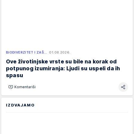
BIODIVERZITET I ZAŠ…
01.08.2026.
Ove životinjske vrste su bile na korak od
potpunog izumiranja: Ljudi su uspeli da ih
spasu
Komentariši
IZDVAJAMO