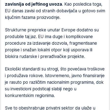
zavisnija od jeftinog uvoza
. Kao posledica toga,
EU danas zavisi od stranih dobavljača u gotovo svim
ključnim fazama proizvodnje.
Strukturne prepreke unutar Evrope dodatno su
produbile taj jaz. EU ima duge i komplikovane
procedure za izdavanje dozvola, fragmentisane
propise i snažan lokalni otpor koji usporava ili
blokira rudarske i prerađivačke projekte.
Ekološki standardi su strogi, što povećava troškove
i produžava rokove. Istovremeno, javno finansiranje
je rasuto po različitim nacionalnim programima, dok
su investicioni podsticaji slabiji nego u
konkurentskim regionima.
Sve to obeshrabruje privatni sektor da ulaže u