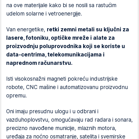
na ove materijale kako bi se nosili sa rastućim
udelom solarne i vetroenergije.
Van energetike,
retki zemni metali su ključni za
lasere, fotoniku, optičke mreže i alate za
proizvodnju poluprovodnika koji se koriste u
data-centrima, telekomunikacijama i
naprednom računarstvu.
Isti visokosnažni magneti pokreću industrijske
robote, CNC mašine i automatizovanu proizvodnu
opremu.
Oni imaju presudnu ulogu i u odbrani i
vazduhoplovstvu, omogućavaju rad radara i sonara,
precizno navođene municije, mlaznih motora,
uređaja za noćno osmatranje, satelita i svemirske