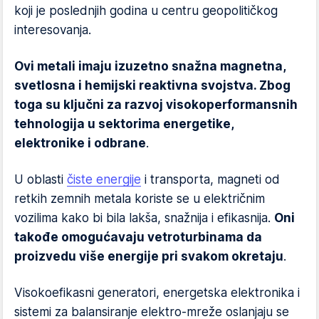
koji je poslednjih godina u centru geopolitičkog
interesovanja.
Ovi metali imaju izuzetno snažna magnetna,
svetlosna i hemijski reaktivna svojstva. Zbog
toga su ključni za razvoj visokoperformansnih
tehnologija u sektorima energetike,
elektronike i odbrane
.
U oblasti
čiste energije
i transporta, magneti od
retkih zemnih metala koriste se u električnim
vozilima kako bi bila lakša, snažnija i efikasnija.
Oni
takođe omogućavaju vetroturbinama da
proizvedu više energije pri svakom okretaju
.
Visokoefikasni generatori, energetska elektronika i
sistemi za balansiranje elektro-mreže oslanjaju se