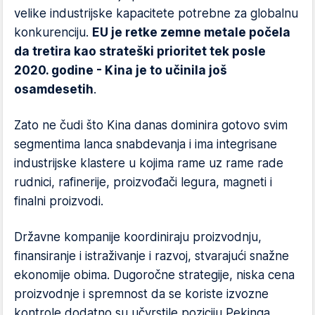
velike industrijske kapacitete potrebne za globalnu
konkurenciju.
EU je retke zemne metale počela
da tretira kao strateški prioritet tek posle
2020. godine - Kina je to učinila još
osamdesetih
.
Zato ne čudi što Kina danas dominira gotovo svim
segmentima lanca snabdevanja i ima integrisane
industrijske klastere u kojima rame uz rame rade
rudnici, rafinerije, proizvođači legura, magneti i
finalni proizvodi.
Državne kompanije koordiniraju proizvodnju,
finansiranje i istraživanje i razvoj, stvarajući snažne
ekonomije obima. Dugoročne strategije, niska cena
proizvodnje i spremnost da se koriste izvozne
kontrole dodatno su učvrstile poziciju Pekinga.