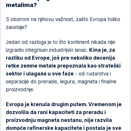
metalima?
S obzirom na njihovu važnost, zašto Evropa toliko
zaostaje?
Jedan od razloga je to što kontinent nikada nije
izgradio integrisan industrijski lanac.
Kina je, za
razliku od Evrope, još pre nekoliko decenija
retke zemne metale prepoznala kao strateški
sektor i ulagала u sve faze
- od rudarstva i
separacije do prerade, legura, magneta i finalne
proizvodnje.
Evropa je krenula drugim putem. Vremenom je
dozvolila da rani kapaciteti za preradu i
proizvodnju magneta nestanu, nije razvila
domaće rafinerske kapacitete i postala je sve