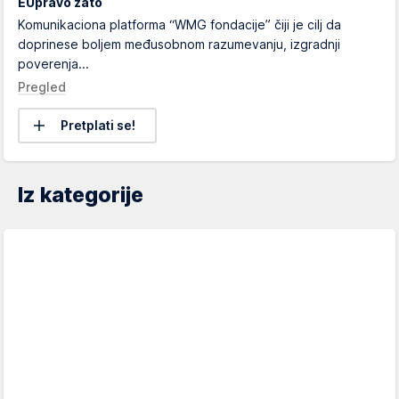
EUpravo zato
Komunikaciona platforma “WMG fondacije” čiji je cilj da
doprinese boljem međusobnom razumevanju, izgradnji
poverenja...
Pregled
Pretplati se!
Iz kategorije