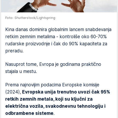
Foto: Shutterstock/Lightspring
Kina danas dominira globalnim lancem snabdevanja
retkim zemnim metalima - kontroliše oko 60-70%
rudarske proizvodnje i čak do 90% kapaciteta za
preradu.
Nasuprot tome, Evropa je godinama praktično
stajala u mestu.
Prema najnovijim podacima Evropske komisije
(2024),
Evropska unija trenutno uvozi čak 95%
retkih zemnih metala, koji su ključni za
električna vozila, svakodnevnu tehnologiju i
odbrambene sisteme
.