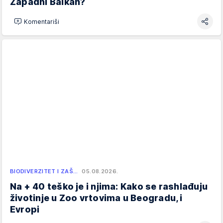
Zapadni Balkan?
Komentariši
BIODIVERZITET I ZAŠ…
05.08.2026.
Na + 40 teško je i njima: Kako se rashlađuju
životinje u Zoo vrtovima u Beogradu, i
Evropi