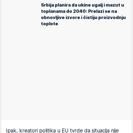
Srbija planira da ukine ugalj i mazut u
toplanama do 2040: Prelazi se na
obnovljive izvore i čistiju proizvodnju
toplote
Ipak, kreatori politika u EU tvrde da situacija nije