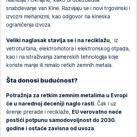
Namibije i Ukrajine, kako bi obezbedila
snabdevanje van Kine. Razvijaju se i novi trgovinski i
izvozni mehanizmi, kao odgovor na kineska
ograničenja izvoza.
Veliki naglasak stavlja se i na reciklažu
, iz
vetroturbina, elektromotora i elektronskog otpada,
kao i na istraživanja zamenskih tehnologija koje
koriste manje ili nimalo retkih zemnih metala.
Šta donosi budućnost?
Potražnja za retkim zemnim metalima u Evropi
će u narednoj deceniji naglo rasti
. Čak i uz
širenje prerade i reciklaže,
EU verovatno neće
postići potpunu samodovoljnost do 2030.
godine i ostaće zavisna od uvoza
.