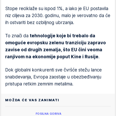
Stope reciklaže su ispod 1%, a iako je EU postavila
niz ciljeva za 2030. godinu, malo je verovatno da će
ih ostvariti bez ozbiljnog ubrzanja.
To znači da
tehnologije koje bi trebalo da
omoguće evropsku zelenu tranziciju zapravo
zavise od drugih zemalja, što EU čini veoma
ranjivom na ekonomije poput Kine i Rusije
.
Dok globalni konkurenti sve čvršće stežu lance
snabdevanja, Evropa zaostaje u obezbeđivanju
pristupa retkim zemnim metalima.
MOŽDA ĆE VAS ZANIMATI
FOSILNA GORIVA