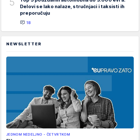
5
Delovi se lako nalaze, stručnjaci i taksisti ih
preporučuju
18
NEWSLETTER
JEDNOM NEDELJNO - ČETVRTKOM