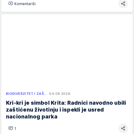
Komentariši
BIODIVERZITET I ZAŠ…
04.08.2026.
Kri-kri je simbol Krita: Radnici navodno ubili
zaštićenu životinju i ispekli je usred
nacionalnog parka
1