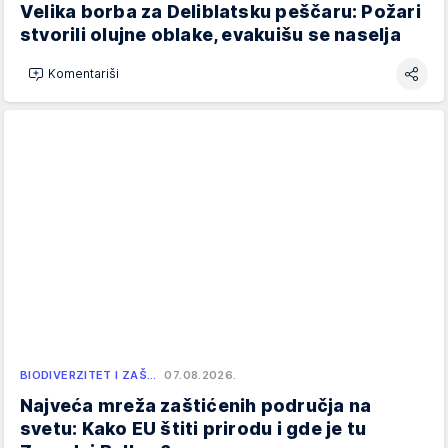
Velika borba za Deliblatsku peščaru: Požari
stvorili olujne oblake, evakuišu se naselja
Komentariši
BIODIVERZITET I ZAŠ…
07.08.2026.
Najveća mreža zaštićenih područja na
svetu: Kako EU štiti prirodu i gde je tu