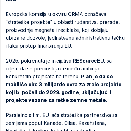
Evropska komisija u okviru CRMA označava
"strateške projekte" u oblasti rudarstva, prerade,
proizvodnje magneta i reciklaže, koji dobijaju
ubrzane dozvole, jedinstvenu administrativnu tačku
i lakši pristup finansiranju EU.
2025. pokrenuta je inicijativa
RESourceEU
, sa
ciljem da se premosti jaz između ambicija i
konkretnih projekata na terenu.
Plan je da se
mobiliše oko 3 milijarde evra za zrele projekte
koji bi počeli do 2029. godine, uključujući i
projekte vezane za retke zemne metale
.
Paralelno s tim, EU jača strateška partnerstva sa
zemljama poput Kanade, Čilea, Kazahstana,