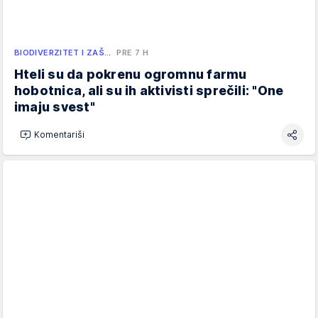
BIODIVERZITET I ZAŠ…
PRE 7 H
Hteli su da pokrenu ogromnu farmu
hobotnica, ali su ih aktivisti sprečili: "One
imaju svest"
Komentariši