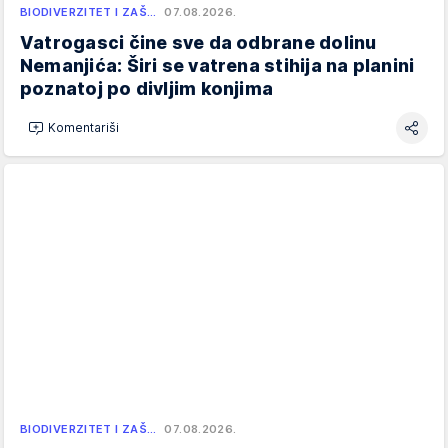
BIODIVERZITET I ZAŠ…
07.08.2026.
Vatrogasci čine sve da odbrane dolinu
Nemanjića: Širi se vatrena stihija na planini
poznatoj po divljim konjima
Komentariši
BIODIVERZITET I ZAŠ…
07.08.2026.