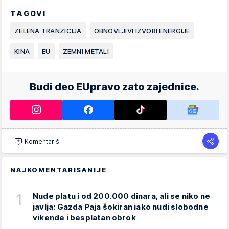
TAGOVI
ZELENA TRANZICIJA
OBNOVLJIVI IZVORI ENERGIJE
KINA
EU
ZEMNI METALI
Budi deo EUpravo zato zajednice.
Komentariši
NAJKOMENTARISANIJE
1
Nude platu i od 200.000 dinara, ali se niko ne
javlja: Gazda Paja šokiran iako nudi slobodne
vikende i besplatan obrok