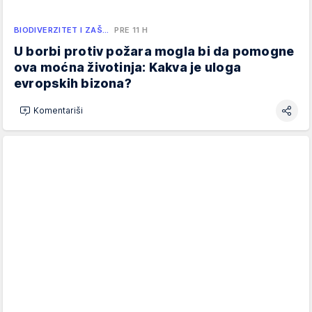
BIODIVERZITET I ZAŠ…
PRE 11 H
U borbi protiv požara mogla bi da pomogne
ova moćna životinja: Kakva je uloga
evropskih bizona?
Komentariši