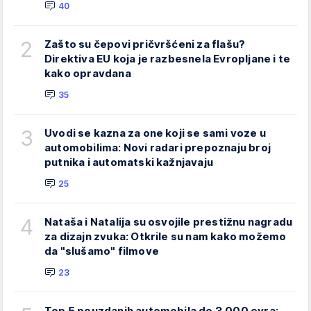
40
2
Zašto su čepovi pričvršćeni za flašu?
Direktiva EU koja je razbesnela Evropljane i te
kako opravdana
35
3
Uvodi se kazna za one koji se sami voze u
automobilima: Novi radari prepoznaju broj
putnika i automatski kažnjavaju
25
4
Nataša i Natalija su osvojile prestižnu nagradu
za dizajn zvuka: Otkrile su nam kako možemo
da "slušamo" filmove
23
Top 5 pouzdanih automobila do 3.000 evra: