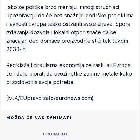
Iako se politike brzo menjaju, mnogi stručnjaci
upozoravaju da će bez snažnije podrške projektima
i javnosti Evropa teško ostvariti svoje ciljeve. Spora
izdavanja dozvola i lokalni otpor znače da će
značajan deo domaće proizvodnje stići tek tokom
2030-ih.
Reciklaža i cirkularna ekonomija će rasti, ali Evropa
će i dalje morati da uvozi retke zemne metale kako
bi zadovoljila svoje potrebe.
(M.A/EUpravo zato/euronews.com)
MOŽDA ĆE VAS ZANIMATI
DIPLOMATIJA