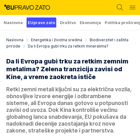
Naslovna
EUpravo zato
Društvo
Ekonomija
Politika proširen
Naslovna
Energetika i životna sredina
Biodiverzitet i zaštita
prirode
Da li Evropa gubi trku za retkim mineralima?
Da li Evropa gubi trku za retkim zemnim
metalima? Zelena tranzicija zavisi od
Kine, a vreme zaokreta ističe
Retki zemni metali ključni su za električna vozila,
obnovljive izvore energije i odbrambene
sisteme, ali Evropa danas gotovo u potpunosti
zavisi od uvoza. Dok Kina kontroliše većinu
globalnog lanca snabdevanja, EU pokušava da
nadoknadi decenije zaostajanja kroz nove
zakone, strateške projekte i partnerstva.