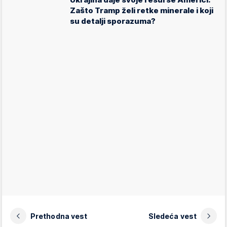
Zašto Tramp želi retke minerale i koji
su detalji sporazuma?
Prethodna vest
Sledeća vest