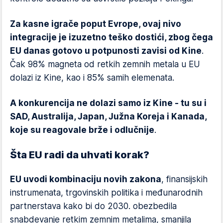
Za kasne igrače poput Evrope, ovaj nivo
integracije je izuzetno teško dostići, zbog čega
EU danas gotovo u potpunosti zavisi od Kine
.
Čak 98% magneta od retkih zemnih metala u EU
dolazi iz Kine, kao i 85% samih elemenata.
A konkurencija ne dolazi samo iz Kine - tu su i
SAD, Australija, Japan, Južna Koreja i Kanada,
koje su reagovale brže i odlučnije
.
Šta EU radi da uhvati korak?
EU uvodi kombinaciju novih zakona
, finansijskih
instrumenata, trgovinskih politika i međunarodnih
partnerstava kako bi do 2030. obezbedila
snabdevanje retkim zemnim metalima, smanjila