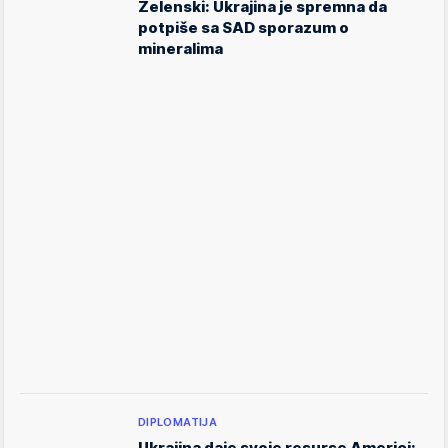
Zelenski: Ukrajina je spremna da
potpiše sa SAD sporazum o
mineralima
DIPLOMATIJA
Ukrajina daje svoje resurse Americi: