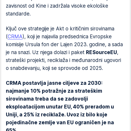
zavisnost od Kine i zadržala visoke ekološke
standarde.
Ključ ove strategije je Akt o kritičnim sirovinama
(
CRMA
), koji je najavila predsednica Evropske
komisije Ursula fon der Lajen 2023. godine, a sada
je na snazi. Uz njega dolazi i paket
RESourceEU
,
strateški projekti, reciklaža i međunarodni ugovori
o snabdevanju, koji se sprovode od 2025.
CRMA postavlja jasne ciljeve za 2030:
najmanje 10% potražnje za strateškim
sirovinama treba da se zadovolji
eksploatacijom unutar EU, 40% preradom u
Uniji, a 25% iz reciklaže. Uvoz iz bilo koje
pojedinačne zemlje van EU ograničen je na
65%
.