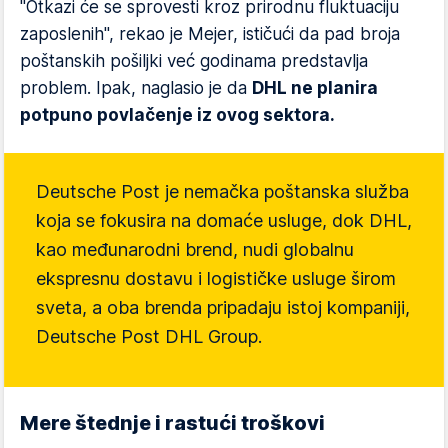
"Otkazi će se sprovesti kroz prirodnu fluktuaciju
zaposlenih", rekao je Mejer, ističući da pad broja
poštanskih pošiljki već godinama predstavlja
problem. Ipak, naglasio je da
DHL ne planira
potpuno povlačenje iz ovog sektora.
Deutsche Post je nemačka poštanska služba
koja se fokusira na domaće usluge, dok DHL,
kao međunarodni brend, nudi globalnu
ekspresnu dostavu i logističke usluge širom
sveta, a oba brenda pripadaju istoj kompaniji,
Deutsche Post DHL Group.
Mere štednje i rastući troškovi