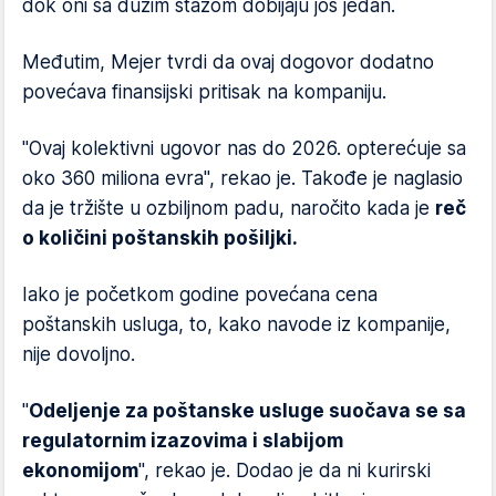
dok oni sa dužim stažom dobijaju još jedan.
Međutim, Mejer tvrdi da ovaj dogovor dodatno
povećava finansijski pritisak na kompaniju.
"Ovaj kolektivni ugovor nas do 2026. opterećuje sa
oko 360 miliona evra", rekao je. Takođe je naglasio
da je tržište u ozbiljnom padu, naročito kada je
reč
o količini poštanskih pošiljki.
Iako je početkom godine povećana cena
poštanskih usluga, to, kako navode iz kompanije,
nije dovoljno.
"
Odeljenje za poštanske usluge suočava se sa
regulatornim izazovima i slabijom
ekonomijom
", rekao je. Dodao je da ni kurirski