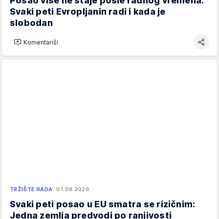
Posao više ne staje posle radnog vremena:
Svaki peti Evropljanin radi i kada je
slobodan
Komentariši
TRŽIŠTE RADA
01.08.2026.
Svaki peti posao u EU smatra se rizičnim:
Jedna zemlja predvodi po ranjivosti