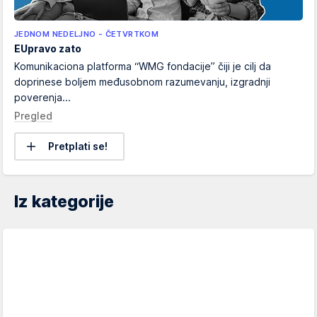
JEDNOM NEDELJNO - ČETVRTKOM
EUpravo zato
Komunikaciona platforma “WMG fondacije” čiji je cilj da
doprinese boljem međusobnom razumevanju, izgradnji
poverenja...
Pregled
Pretplati se!
Iz kategorije