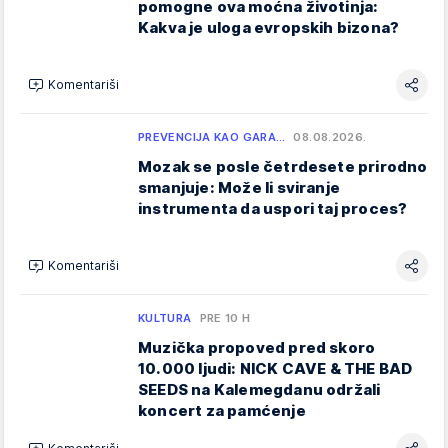
pomogne ova moćna životinja:
Kakva je uloga evropskih bizona?
Komentariši
PREVENCIJA KAO GARA…
08.08.2026.
Mozak se posle četrdesete prirodno
smanjuje: Može li sviranje
instrumenta da uspori taj proces?
Komentariši
KULTURA
PRE 10 H
Muzička propoved pred skoro
10.000 ljudi: NICK CAVE & THE BAD
SEEDS na Kalemegdanu održali
koncert za pamćenje