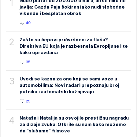
1
Nude platu i od 200.000 dinara, ali se niko ne
javlja: Gazda Paja šokiran iako nudi slobodne
vikende i besplatan obrok
40
2
Zašto su čepovi pričvršćeni za flašu?
Direktiva EU koja je razbesnela Evropljane i te
kako opravdana
35
3
Uvodi se kazna za one koji se sami voze u
automobilima: Novi radari prepoznaju broj
putnika i automatski kažnjavaju
25
4
Nataša i Natalija su osvojile prestižnu nagradu
za dizajn zvuka: Otkrile su nam kako možemo
da "slušamo" filmove