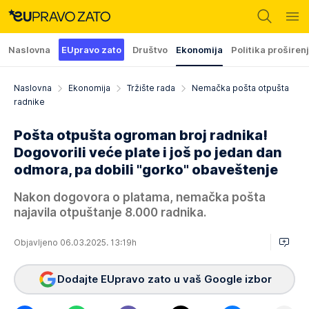
Naslovna
EUpravo zato
Društvo
Ekonomija
Politika proširen
Naslovna
Ekonomija
Tržište rada
Nemačka pošta otpušta
radnike
Pošta otpušta ogroman broj radnika!
Dogovorili veće plate i još po jedan dan
odmora, pa dobili "gorko" obaveštenje
Nakon dogovora o platama, nemačka pošta
najavila otpuštanje 8.000 radnika.
Objavljeno 06.03.2025. 13:19h
Dodajte EUpravo zato u vaš Google izbor