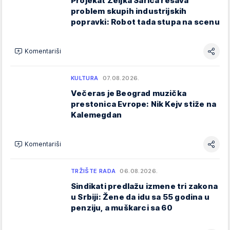
Projekat Željka Šarića rešava
problem skupih industrijskih
popravki: Robot tada stupa na scenu
Komentariši
KULTURA
07.08.2026.
Večeras je Beograd muzička
prestonica Evrope: Nik Kejv stiže na
Kalemegdan
Komentariši
TRŽIŠTE RADA
06.08.2026.
Sindikati predlažu izmene tri zakona
u Srbiji: Žene da idu sa 55 godina u
penziju, a muškarci sa 60