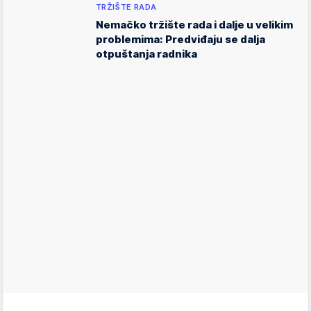
TRŽIŠTE RADA
Nemačko tržište rada i dalje u velikim
problemima: Predviđaju se dalja
otpuštanja radnika