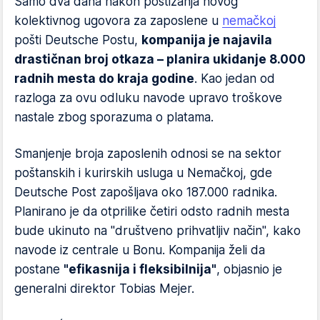
Samo dva dana nakon postizanja novog
kolektivnog ugovora za zaposlene u
nemačkoj
pošti Deutsche Postu,
kompanija je najavila
drastičnan broj otkaza – planira ukidanje 8.000
radnih mesta do kraja godine
. Kao jedan od
razloga za ovu odluku navode upravo troškove
nastale zbog sporazuma o platama.
Smanjenje broja zaposlenih odnosi se na sektor
poštanskih i kurirskih usluga u Nemačkoj, gde
Deutsche Post zapošljava oko 187.000 radnika.
Planirano je da otprilike četiri odsto radnih mesta
bude ukinuto na "društveno prihvatljiv način", kako
navode iz centrale u Bonu. Kompanija želi da
postane
"efikasnija i fleksibilnija"
, objasnio je
generalni direktor Tobias Mejer.