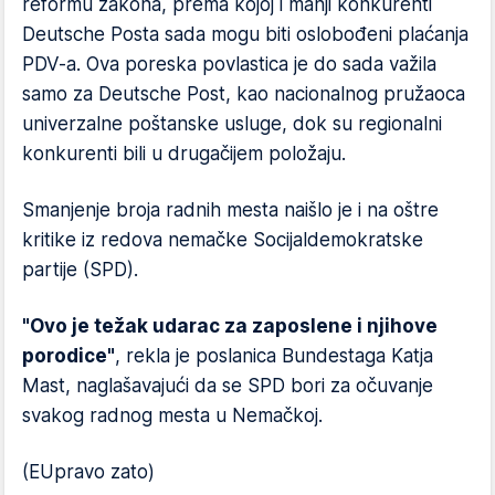
reformu zakona, prema kojoj i manji konkurenti
Deutsche Posta sada mogu biti oslobođeni plaćanja
PDV-a. Ova poreska povlastica je do sada važila
samo za Deutsche Post, kao nacionalnog pružaoca
univerzalne poštanske usluge, dok su regionalni
konkurenti bili u drugačijem položaju.
Smanjenje broja radnih mesta naišlo je i na oštre
kritike iz redova nemačke Socijaldemokratske
partije (SPD).
"Ovo je težak udarac za zaposlene i njihove
porodice"
, rekla je poslanica Bundestaga Katja
Mast, naglašavajući da se SPD bori za očuvanje
svakog radnog mesta u Nemačkoj.
(EUpravo zato)