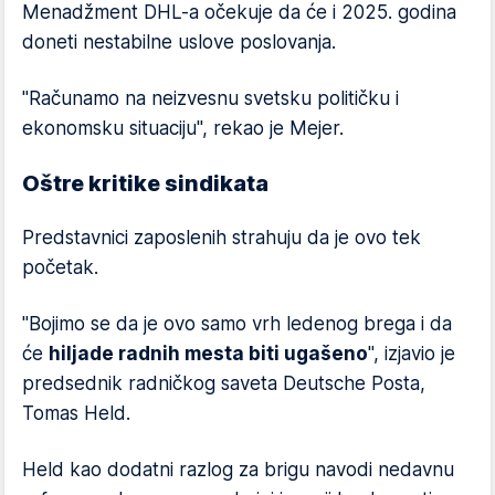
Menadžment DHL-a očekuje da će i 2025. godina
doneti nestabilne uslove poslovanja.
"Računamo na neizvesnu svetsku političku i
ekonomsku situaciju", rekao je Mejer.
Oštre kritike sindikata
Predstavnici zaposlenih strahuju da je ovo tek
početak.
"Bojimo se da je ovo samo vrh ledenog brega i da
će
hiljade radnih mesta biti ugašeno
", izjavio je
predsednik radničkog saveta Deutsche Posta,
Tomas Held.
Held kao dodatni razlog za brigu navodi nedavnu