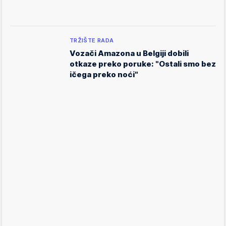
TRŽIŠTE RADA
Vozači Amazona u Belgiji dobili
otkaze preko poruke: "Ostali smo bez
ičega preko noći"