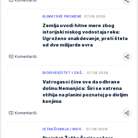
Komentariši
KLIMATSKE PROMENE
07.08.2026.
Zemlja uvodi hitne mere zbog
istorijski niskog vodostaja reka:
Ugroženo snabdevanje, preti šteta
od dve milijarde evra
Komentariši
BIODIVERZITET I ZAŠ…
07.08.2026.
Vatrogasci čine sve da odbrane
dolinu Nemanjića: Širi se vatrena
stihija na planini poznatoj po divljim
konjima
Komentariši
ISTRAŽIVANJA I INOV…
07.08.2026.