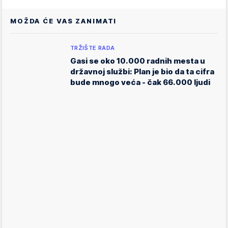
MOŽDA ĆE VAS ZANIMATI
TRŽIŠTE RADA
Gasi se oko 10.000 radnih mesta u
državnoj službi: Plan je bio da ta cifra
bude mnogo veća - čak 66.000 ljudi