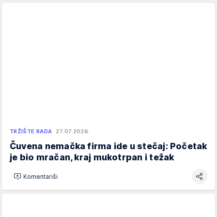
TRŽIŠTE RADA
27.07.2026.
Čuvena nemačka firma ide u stečaj: Početak
je bio mračan, kraj mukotrpan i težak
Komentariši