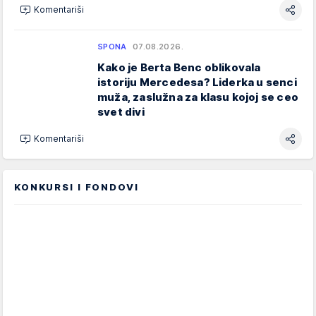
Komentariši
SPONA
07.08.2026.
Kako je Berta Benc oblikovala
istoriju Mercedesa? Liderka u senci
muža, zaslužna za klasu kojoj se ceo
svet divi
Komentariši
KONKURSI I FONDOVI