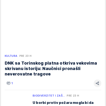
KULTURA
PRE 23 H
DNK sa Torinskog platna otkriva vekovima
skrivanu istoriju: Naučnici pronašli
neverovatne tragove
1
BIODIVERZITET I ZAŠ…
PRE 23 H
U borbi protiv požara mogla bi da