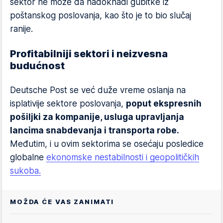
sektor ne može da nadoknadi gubitke iz
poštanskog poslovanja, kao što je to bio slučaj
ranije.
Profitabilniji sektori i neizvesna
budućnost
Deutsche Post se već duže vreme oslanja na
isplativije sektore poslovanja,
poput ekspresnih
pošiljki za kompanije, usluga upravljanja
lancima snabdevanja i transporta robe.
Međutim, i u ovim sektorima se osećaju posledice
globalne
ekonomske nestabilnosti i geopolitičkih
sukoba.
MOŽDA ĆE VAS ZANIMATI