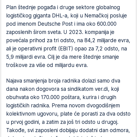
Plan štednje pogađa i druge sektore globalnog
logističkog giganta DHL-a, koji u Nemačkoj posluje
pod imenom Deutsche Post i ima oko 600.000
zaposlenih širom sveta. U 2023. kompanija je
povećala prihod za tri odsto, na 84,2 milijarde evra,
ali je operativni profit (EBIT) opao za 7,2 odsto, na
5,9 milijardi evra. Cilj je da mere štednje smanje
troškove za više od milijardu evra.
Najava smanjenja broja radnika dolazi samo dva
dana nakon dogovora sa sindikatom ver.di, koji
obuhvata oko 170.000 poštara, kurira i drugih
logističkih radnika. Prema novom dvogodišnjem
kolektivnom ugovoru, plate će porasti za dva odsto
u prvoj godini, a zatim za još tri odsto u drugoj.
Takođe, svi zaposleni dobijaju dodatni dan odmora,