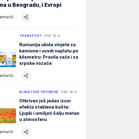
ma u Beogradu, i Evropi
ntariši
TRANSPORT
PRE 16 H
Rumunija ukida vinjete za
kamione i uvodi naplatu po
kilometru: Pravila važe i za
srpske vozače
ntariši
KLIMATSKE PROMENE
PRE 16 H
Otkriven još jedan izvor
efekta staklene bašte:
Ljupki i umiljati šalju metan
u atmosferu
ntariši