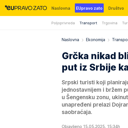
Naslovna
EUpravo zato
Društvo
Poljoprivreda
Transport
Trgovina
Tur
Događaji
News
WMG fondacija
Naslovna
Ekonomija
Transpo
Grčka nikad b
put iz Srbije 
Srpski turisti koji planir
jednostavnijem i bržem p
u Šengensku zonu, ukinut
unapređeni prelazi Dojra
saobraćaja.
Objavljeno 15.05.2025. 15:34h