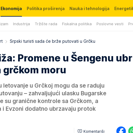
Ekonomija
Politika proširenja
Nauka i tehnologija
Energetik
izam
Industrija
Tržište rada
Fiskalna politika
Poslovne vesti
Pr
rt
Srpski turisti sada će brže putovati u Grčku
liža: Promene u Šengenu ubr
ka grčkom moru
aju letovanje u Grčkoj mogu da se raduju
utovanju – zahvaljujući ulasku Bugarske
e su granične kontrole sa Grčkom, a
n i Evzoni dodatno ubrzavaju protok
Komentariši