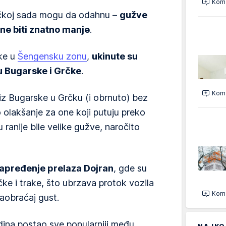
Kome
 Grčkoj sada mogu da odahnu –
gužve
ne biti znatno manje
.
ke u
Šengensku zonu
,
ukinute su
u Bugarske i Grčke
.
Kome
 iz Bugarske u Grčku (i obrnuto) bez
 olakšanje za one koji putuju preko
u ranije bile velike gužve, naročito
apređenje prelaza Dojran
, gde su
ke i trake, što ubrzava protok vozila
Kome
saobraćaj gust.
odina postao sve popularniji među
NAJKO