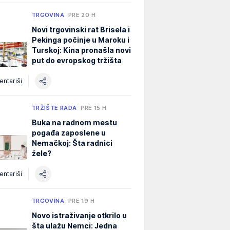
TRGOVINA
PRE 20 H
Novi trgovinski rat Brisela i
Pekinga počinje u Maroku i
Turskoj: Kina pronašla novi
put do evropskog tržišta
ntariši
TRŽIŠTE RADA
PRE 15 H
Buka na radnom mestu
pogađa zaposlene u
Nemačkoj: Šta radnici
žele?
ntariši
TRGOVINA
PRE 19 H
Novo istraživanje otkrilo u
šta ulažu Nemci: Jedna