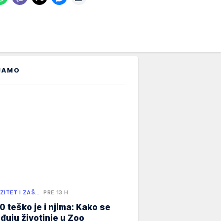
JAMO
ZITET I ZAŠ…
PRE 13 H
0 teško je i njima: Kako se
đuju životinje u Zoo