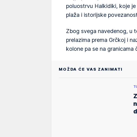
poluostrvu Halkidiki, koje je
plaža i istorijske povezanos
Zbog svega navedenog, u to
prelazima prema Grčkoj i na
kolone pa se na granicama č
MOŽDA ĆE VAS ZANIMATI
T
Z
n
d