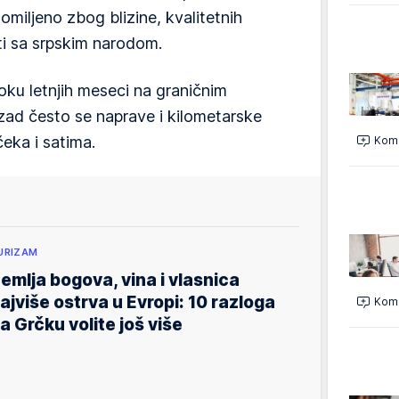
 omiljeno zbog blizine, kvalitetnih
ti sa srpskim narodom.
ku letnjih meseci na graničnim
zad često se naprave i kilometarske
eka i satima.
Kome
URIZAM
emlja bogova, vina i vlasnica
ajviše ostrva u Evropi: 10 razloga
Kome
a Grčku volite još više