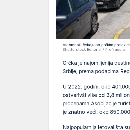
Automobili čekaju na grčkim prelaz
Shutterstock Editorial / Profimedia
Grčka je najomiljenija dest
Srbije, prema podacima Repu
U 2022. godini, oko 401.000 
ostvarivši više od 3,8 mili
procenama Asocijacije turist
je znatno veći, oko 850.000,
Najpopularnija letovališta 