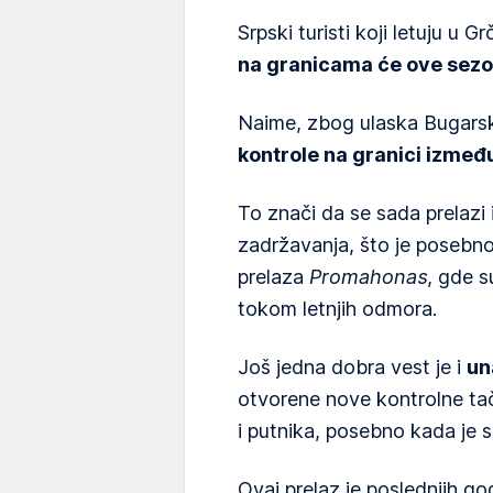
Srpski turisti koji letuju u
na granicama će ove sezo
Naime, zbog ulaska Bugars
kontrole na granici izmeđ
To znači da se sada prelazi
zadržavanja, što je posebno
prelaza
Promahonas
, gde s
tokom letnjih odmora.
Još jedna dobra vest je i
un
otvorene nove kontrolne tač
i putnika, posebno kada je 
Ovaj prelaz je poslednjih g