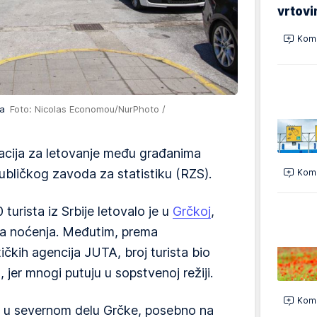
vrtovi
Kome
ima
Foto: Nicolas Economou/NurPhoto /
inacija za letovanje među građanima
bličkog zavoda za statistiku (RZS).
Kome
turista iz Srbije letovalo je u
Grčkoj
,
ona noćenja. Međutim, prema
ičkih agencija JUTA, broj turista bio
 jer mnogi putuju u sopstvenoj režiji.
Kome
su u severnom delu Grčke, posebno na