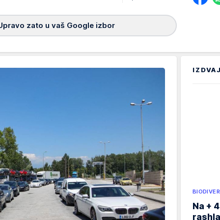
Upravo zato u vaš Google izbor
IZDVA
BIODIVER
Na + 4
rashla