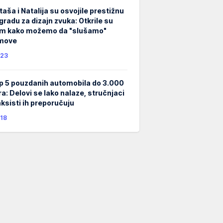
taša i Natalija su osvojile prestižnu
gradu za dizajn zvuka: Otkrile su
m kako možemo da "slušamo"
lmove
23
p 5 pouzdanih automobila do 3.000
ra: Delovi se lako nalaze, stručnjaci
taksisti ih preporučuju
18