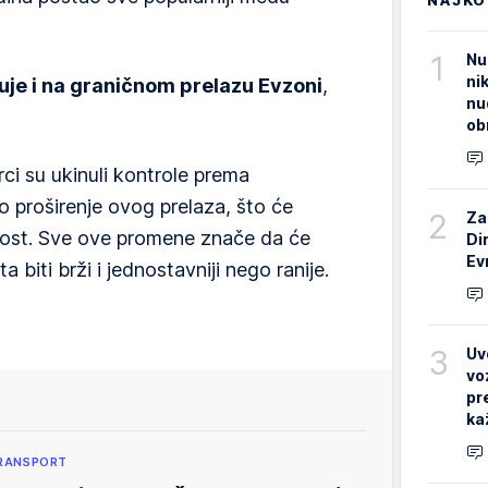
1
Nu
ni
uje i na graničnom prelazu Evzoni
,
nu
ob
ci su ukinuli kontrole prema
o proširenje ovog prelaza, što će
2
Za
ost. Sve ove promene znače da će
Di
Ev
biti brži i jednostavniji nego ranije.
3
Uv
vo
pr
ka
RANSPORT