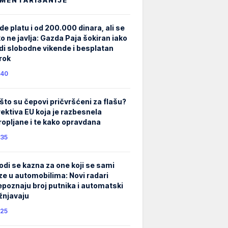
de platu i od 200.000 dinara, ali se
ko ne javlja: Gazda Paja šokiran iako
di slobodne vikende i besplatan
rok
40
što su čepovi pričvršćeni za flašu?
rektiva EU koja je razbesnela
ropljane i te kako opravdana
35
odi se kazna za one koji se sami
ze u automobilima: Novi radari
epoznaju broj putnika i automatski
žnjavaju
25