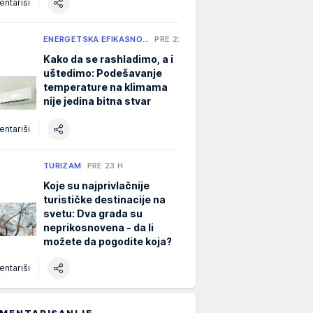
ntariši
ENERGETSKA EFIKASNO…
PRE 22 H
Kako da se rashladimo, a i
uštedimo: Podešavanje
temperature na klimama
nije jedina bitna stvar
ntariši
TURIZAM
PRE 23 H
Koje su najprivlačnije
turističke destinacije na
svetu: Dva grada su
neprikosnovena - da li
možete da pogodite koja?
ntariši
MENTARISANIJE