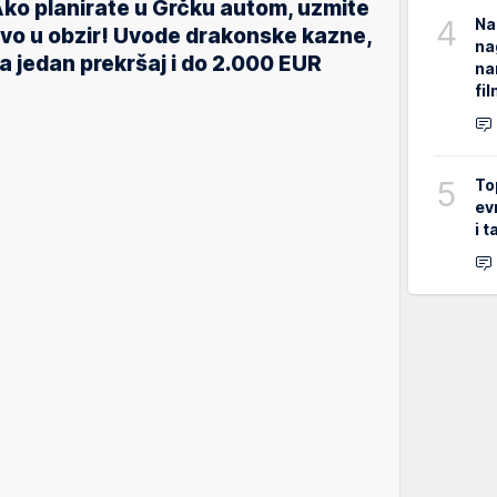
ko planirate u Grčku autom, uzmite
4
Na
vo u obzir! Uvode drakonske kazne,
na
a jedan prekršaj i do 2.000 EUR
na
fi
5
To
ev
i 