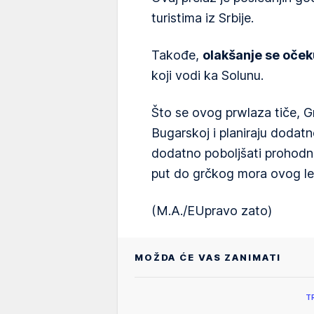
turistima iz Srbije.
Takođe,
olakšanje se oček
koji vodi ka Solunu.
Što se ovog prwlaza tiče, Gr
Bugarskoj i planiraju dodatn
dodatno poboljšati prohodn
put do grčkog mora ovog leta 
(M.A./EUpravo zato)
MOŽDA ĆE VAS ZANIMATI
T