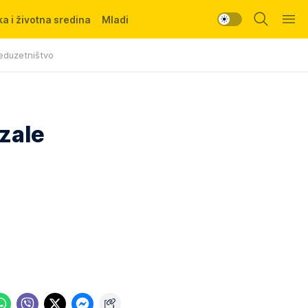
a i životna sredina
Mladi
eduzetništvo
zale