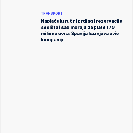
TRANSPORT
Naplaćuju ručni prtljag i rezervacije
sedišta i sad moraju da plate 179
miliona evra: Španija kažnjava avio-
kompanije