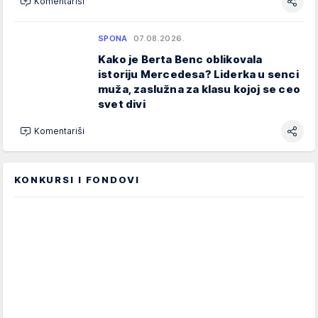
Komentariši
SPONA
07.08.2026.
Kako je Berta Benc oblikovala
istoriju Mercedesa? Liderka u senci
muža, zaslužna za klasu kojoj se ceo
svet divi
Komentariši
KONKURSI I FONDOVI