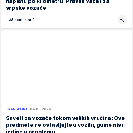
naplatu po kilometru: Pravila važe i za
srpske vozače
Komentariši
TRANSPORT
04.08.2026.
Saveti za vozače tokom velikih vrućina: Ove
predmete ne ostavljajte u vozilu, gume nisu
jedine u problemu