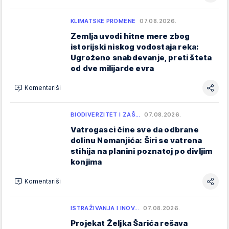
KLIMATSKE PROMENE
07.08.2026.
Zemlja uvodi hitne mere zbog
istorijski niskog vodostaja reka:
Ugroženo snabdevanje, preti šteta
od dve milijarde evra
Komentariši
BIODIVERZITET I ZAŠ…
07.08.2026.
Vatrogasci čine sve da odbrane
dolinu Nemanjića: Širi se vatrena
stihija na planini poznatoj po divljim
konjima
Komentariši
ISTRAŽIVANJA I INOV…
07.08.2026.
Projekat Željka Šarića rešava