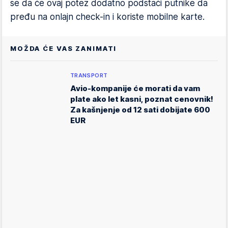
se da će ovaj potez dodatno podstaći putnike da
pređu na onlajn check-in i koriste mobilne karte.
MOŽDA ĆE VAS ZANIMATI
TRANSPORT
Avio-kompanije će morati da vam
plate ako let kasni, poznat cenovnik!
Za kašnjenje od 12 sati dobijate 600
EUR