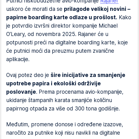
Putnici niskobudžetne avio-kompanije
Rajaner
uskoro će morati da se
prilagode velikoj novini –
papirne boarding karte odlaze u prošlost.
Kako
je potvrdio izvršni direktor kompanije Michael
O’Leary, od novembra 2025. Rajaner će u
potpunosti preći na digitalne boarding karte, koje
će putnici moći da preuzmu putem zvanične
aplikacije.
Ovaj potez deo je
šire inicijative za smanjenje
upotrebe papira i ekološki održivije
poslovanje
. Prema procenama avio-kompanije,
ukidanje štampanih karata smanjiće količinu
papirnog otpada za više od 300 tona godišnje.
Međutim, promene donose i određene izazove,
naročito za putnike koji nisu navikli na digitalne