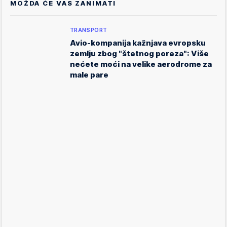
MOŽDA ĆE VAS ZANIMATI
TRANSPORT
Avio-kompanija kažnjava evropsku
zemlju zbog "štetnog poreza": Više
nećete moći na velike aerodrome za
male pare