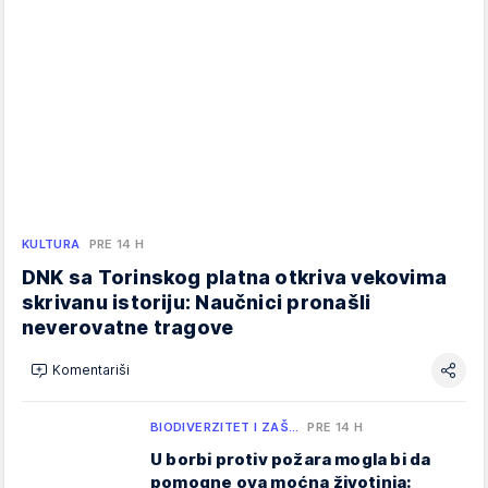
KULTURA
PRE 14 H
DNK sa Torinskog platna otkriva vekovima
skrivanu istoriju: Naučnici pronašli
neverovatne tragove
Komentariši
BIODIVERZITET I ZAŠ…
PRE 14 H
U borbi protiv požara mogla bi da
pomogne ova moćna životinja: