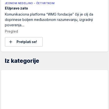
JEDNOM NEDELJNO - ČETVRTKOM
EUpravo zato
Komunikaciona platforma “WMG fondacije” čiji je cilj da
doprinese boljem međusobnom razumevanju, izgradnji
poverenja...
Pregled
Pretplati se!
Iz kategorije