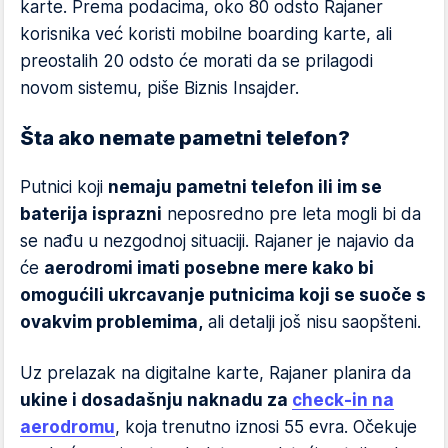
karte. Prema podacima, oko 80 odsto Rajaner
korisnika već koristi mobilne boarding karte, ali
preostalih 20 odsto će morati da se prilagodi
novom sistemu, piše Biznis Insajder.
Šta ako nemate pametni telefon?
Putnici koji
nemaju pametni telefon ili im se
baterija isprazni
neposredno pre leta mogli bi da
se nađu u nezgodnoj situaciji. Rajaner je najavio da
će
aerodromi imati posebne mere kako bi
omogućili ukrcavanje putnicima koji se suoče s
ovakvim problemima,
ali detalji još nisu saopšteni.
Uz prelazak na digitalne karte, Rajaner planira da
ukine i dosadašnju naknadu za
check-in na
aerodromu
, koja trenutno iznosi 55 evra. Očekuje