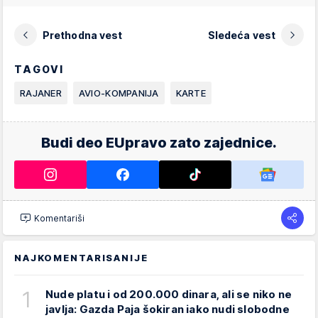
Prethodna vest
Sledeća vest
TAGOVI
RAJANER
AVIO-KOMPANIJA
KARTE
Budi deo EUpravo zato zajednice.
Komentariši
NAJKOMENTARISANIJE
1
Nude platu i od 200.000 dinara, ali se niko ne
javlja: Gazda Paja šokiran iako nudi slobodne