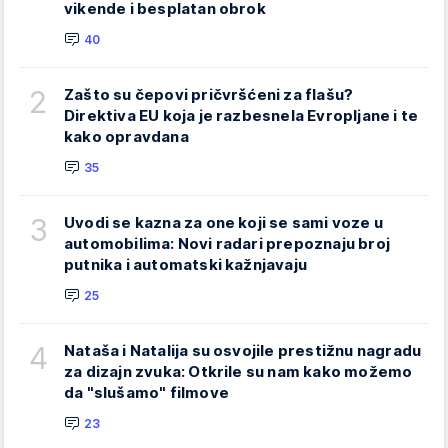
vikende i besplatan obrok
40
2
Zašto su čepovi pričvršćeni za flašu?
Direktiva EU koja je razbesnela Evropljane i te
kako opravdana
35
3
Uvodi se kazna za one koji se sami voze u
automobilima: Novi radari prepoznaju broj
putnika i automatski kažnjavaju
25
4
Nataša i Natalija su osvojile prestižnu nagradu
za dizajn zvuka: Otkrile su nam kako možemo
da "slušamo" filmove
23