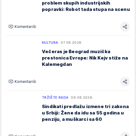
problem skupih industrijskih
popravki: Robot tada stupa na scenu
Komentariši
KULTURA
07.08.2026.
Večeras je Beograd muzička
prestonica Evrope: Nik Kejv stiže na
Kalemegdan
Komentariši
TRŽIŠTE RADA
06.08.2026.
Sindikati predlažu izmene tri zakona
u Srbiji: Žene da idu sa 55 godina u
penziju, a muškarci sa 60