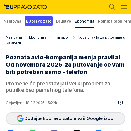
Naslovna
EUpravo zato
Društvo
Ekonomija
Politika proširen
Naslovna
Ekonomija
Transport
Nova pravila za putovanje u
Rajaneru
Poznata avio-kompanija menja pravila!
Od novembra 2025. za putovanje će vam
biti potreban samo - telefon
Promene će predstavljati veliki problem za
putnike bez pametnog telefona.
Objavljeno 18.03.2025. 15:22h
Dodajte EUpravo zato u vaš Google izbor