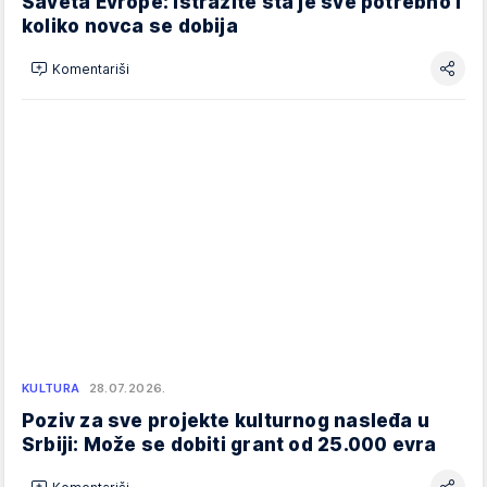
Saveta Evrope: Istražite šta je sve potrebno i
koliko novca se dobija
Komentariši
KULTURA
28.07.2026.
Poziv za sve projekte kulturnog nasleđa u
Srbiji: Može se dobiti grant od 25.000 evra