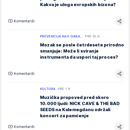
Kakva je uloga evropskih bizona?
Komentariši
PREVENCIJA KAO GARA…
PRE 15 H
Mozak se posle četrdesete prirodno
smanjuje: Može li sviranje
instrumenta da uspori taj proces?
Komentariši
KULTURA
PRE 1 H
Muzička propoved pred skoro
10.000 ljudi: NICK CAVE & THE BAD
SEEDS na Kalemegdanu održali
koncert za pamćenje
Komentariši