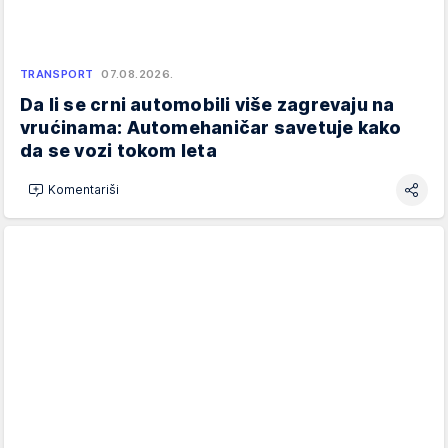
TRANSPORT
07.08.2026.
Da li se crni automobili više zagrevaju na
vrućinama: Automehaničar savetuje kako
da se vozi tokom leta
Komentariši