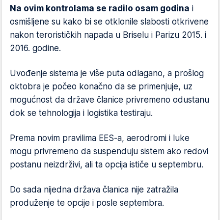
Na ovim kontrolama se radilo osam godina
i
osmišljene su kako bi se otklonile slabosti otkrivene
nakon terorističkih napada u Briselu i Parizu 2015. i
2016. godine.
Uvođenje sistema je više puta odlagano, a prošlog
oktobra je počeo konačno da se primenjuje, uz
mogućnost da države članice privremeno odustanu
dok se tehnologija i logistika testiraju.
Prema novim pravilima EES-a, aerodromi i luke
mogu privremeno da suspenduju sistem ako redovi
postanu neizdrživi, ali ta opcija ističe u septembru.
Do sada nijedna država članica nije zatražila
produženje te opcije i posle septembra.