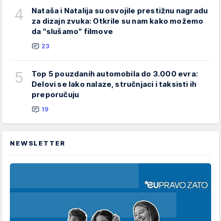
4
Nataša i Natalija su osvojile prestižnu nagradu
za dizajn zvuka: Otkrile su nam kako možemo
da "slušamo" filmove
23
5
Top 5 pouzdanih automobila do 3.000 evra:
Delovi se lako nalaze, stručnjaci i taksisti ih
preporučuju
19
NEWSLETTER