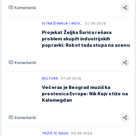
Komentariši
ISTRAŽIVANJA I INOV…
07.08.2026.
Projekat Željka Šarića rešava
problem skupih industrijskih
popravki: Robot tada stupa na scenu
Komentariši
KULTURA
07.08.2026.
Večeras je Beograd muzička
prestonica Evrope: Nik Kejv stiže na
Kalemegdan
Komentariši
TRŽIŠTE RADA
06.08.2026.