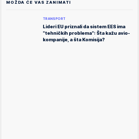
MOŽDA ĆE VAS ZANIMATI
TRANSPORT
Lideri EU priznali da sistem EES ima
"tehničkih problema": Šta kažu avio-
kompanije, a šta Komisija?