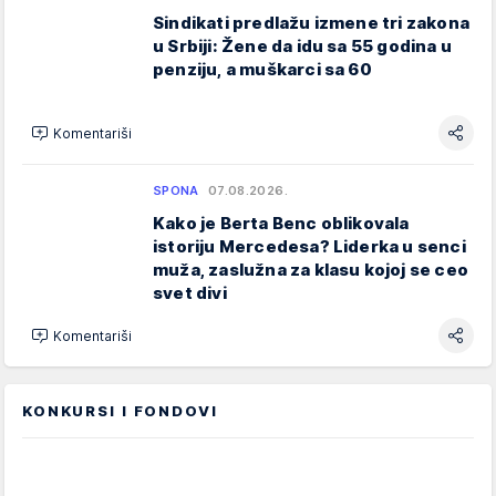
Sindikati predlažu izmene tri zakona
u Srbiji: Žene da idu sa 55 godina u
penziju, a muškarci sa 60
Komentariši
SPONA
07.08.2026.
Kako je Berta Benc oblikovala
istoriju Mercedesa? Liderka u senci
muža, zaslužna za klasu kojoj se ceo
svet divi
Komentariši
KONKURSI I FONDOVI