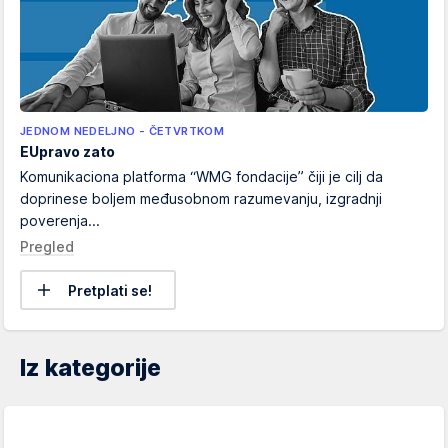
JEDNOM NEDELJNO - ČETVRTKOM
EUpravo zato
Komunikaciona platforma “WMG fondacije” čiji je cilj da
doprinese boljem međusobnom razumevanju, izgradnji
poverenja...
Pregled
Pretplati se!
Iz kategorije