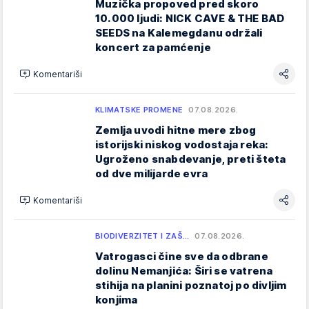
Muzička propoved pred skoro
10.000 ljudi: NICK CAVE & THE BAD
SEEDS na Kalemegdanu održali
koncert za pamćenje
Komentariši
KLIMATSKE PROMENE
07.08.2026.
Zemlja uvodi hitne mere zbog
istorijski niskog vodostaja reka:
Ugroženo snabdevanje, preti šteta
od dve milijarde evra
Komentariši
BIODIVERZITET I ZAŠ…
07.08.2026.
Vatrogasci čine sve da odbrane
dolinu Nemanjića: Širi se vatrena
stihija na planini poznatoj po divljim
konjima