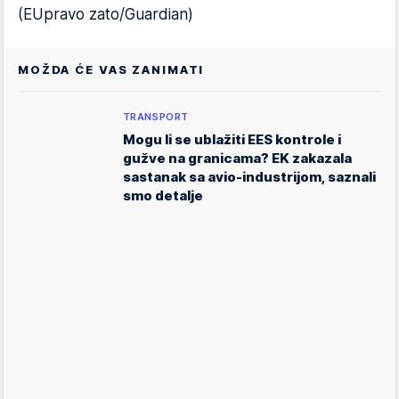
(EUpravo zato/Guardian)
MOŽDA ĆE VAS ZANIMATI
TRANSPORT
Mogu li se ublažiti EES kontrole i
gužve na granicama? EK zakazala
sastanak sa avio-industrijom, saznali
smo detalje