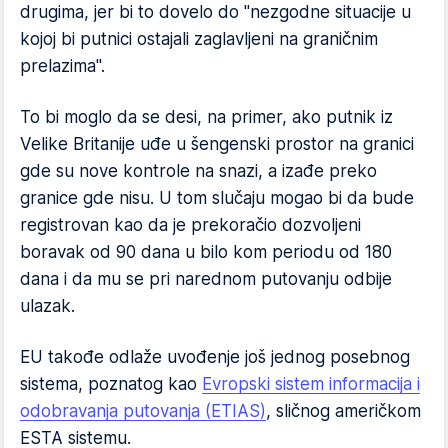
drugima, jer bi to dovelo do "nezgodne situacije u
kojoj bi putnici ostajali zaglavljeni na graničnim
prelazima".
To bi moglo da se desi, na primer, ako putnik iz
Velike Britanije uđe u šengenski prostor na granici
gde su nove kontrole na snazi, a izađe preko
granice gde nisu. U tom slučaju mogao bi da bude
registrovan kao da je prekoračio dozvoljeni
boravak od 90 dana u bilo kom periodu od 180
dana i da mu se pri narednom putovanju odbije
ulazak.
EU takođe odlaže uvođenje još jednog posebnog
sistema, poznatog kao
Evropski sistem informacija i
odobravanja putovanja (ETIAS)
, sličnog američkom
ESTA sistemu.