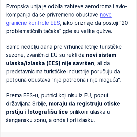
Evropska unija je odbila zahteve aerodroma i avio-
kompanija da se privremeno obustave
nove
granične kontrole EES
, iako priznaje da postoji "20
problematičnih tačaka" gde su velike gužve.
Samo nedelju dana pre vrhunca letnje turističke
sezone, zvaničnici EU su rekli da
novi sistem
ulaska/izlaska (EES) nije savršen
, ali da
predstavnicima turističke industrije poručuju da
potpuna obustava "nije potrebna i nije moguća".
Prema EES-u, putnici koji nisu iz EU, poput
državljana Srbije,
moraju da registruju otiske
prstiju i fotografišu lice
prilikom ulaska u
šengensku zonu, a onda i pri izlasku.