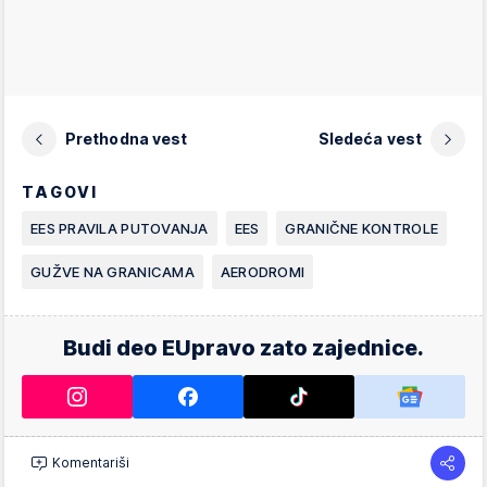
Prethodna vest
Sledeća vest
TAGOVI
EES PRAVILA PUTOVANJA
EES
GRANIČNE KONTROLE
GUŽVE NA GRANICAMA
AERODROMI
Budi deo EUpravo zato zajednice.
Komentariši