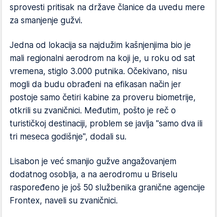
sprovesti pritisak na države članice da uvedu mere
za smanjenje gužvi.
Jedna od lokacija sa najdužim kašnjenjima bio je
mali regionalni aerodrom na koji je, u roku od sat
vremena, stiglo 3.000 putnika. Očekivano, nisu
mogli da budu obrađeni na efikasan način jer
postoje samo četiri kabine za proveru biometrije,
otkrili su zvaničnici. Međutim, pošto je reč o
turističkoj destinaciji, problem se javlja "samo dva ili
tri meseca godišnje", dodali su.
Lisabon je već smanjio gužve angažovanjem
dodatnog osoblja, a na aerodromu u Briselu
raspoređeno je još 50 službenika granične agencije
Frontex, naveli su zvaničnici.