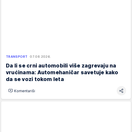
TRANSPORT
07.08.2026.
Da li se crni automobili više zagrevaju na
vrućinama: Automehaničar savetuje kako
da se vozi tokom leta
Komentariši