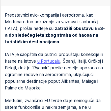
Predstavnici avio-kompanija i aerodroma, kao i
Međunarodno udruženje za vazdušni saobraćaj
(IATA), prošle nedelje su
zatražili obustavu EES-
a do sledećeg leta zbog straha od haosa na
turističkim destinacijama.
IATA je saopštila da putnici propuštaju konekcije ili
kasne na letove
u Portugalu
, Španiji, Italiji, Grčkoj i
Belgiji, dok je "Ryanair" prošle nedelje upozorio na
ogromne redove na aerodromima, uključujući
popularne destinacije poput Alikantea, Malage i
Palme de Majorke.
Međutim, zvaničnici EU tvrde da je nemoguće da
sistem funkcioniše u nekim zemljama, a ne u