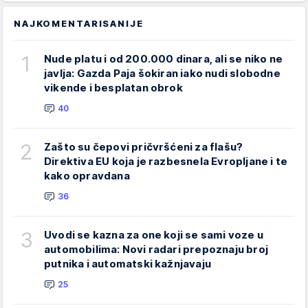
NAJKOMENTARISANIJE
1
Nude platu i od 200.000 dinara, ali se niko ne
javlja: Gazda Paja šokiran iako nudi slobodne
vikende i besplatan obrok
40
2
Zašto su čepovi pričvršćeni za flašu?
Direktiva EU koja je razbesnela Evropljane i te
kako opravdana
36
3
Uvodi se kazna za one koji se sami voze u
automobilima: Novi radari prepoznaju broj
putnika i automatski kažnjavaju
25