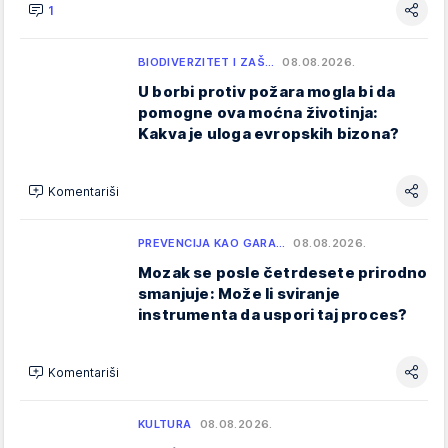
1
BIODIVERZITET I ZAŠ…
08.08.2026.
U borbi protiv požara mogla bi da
pomogne ova moćna životinja:
Kakva je uloga evropskih bizona?
Komentariši
PREVENCIJA KAO GARA…
08.08.2026.
Mozak se posle četrdesete prirodno
smanjuje: Može li sviranje
instrumenta da uspori taj proces?
Komentariši
KULTURA
08.08.2026.