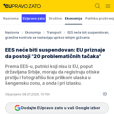
Naslovna
EUpravo zato
Društvo
Ekonomija
Politika proširen
Naslovna
Ekonomija
Transport
EES neće biti suspendovan,
granične kontrole se nastavljaju uprkos letnjim gzžvama
EES neće biti suspendovan: EU priznaje
da postoji "20 problematičnih tačaka"
Prema EES-u, putnici koji nisu iz EU, poput
državljana Srbije, moraju da registruju otiske
prstiju i fotografišu lice prilikom ulaska u
šengensku zonu, a onda i pri izlasku.
Objavljeno 08.07.2026. 10:15h
Dodajte EUpravo zato u vaš Google izbor