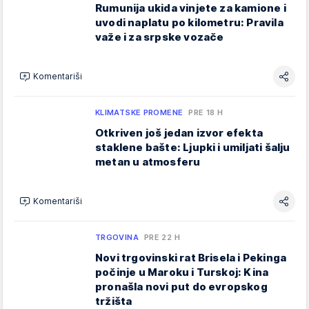
Rumunija ukida vinjete za kamione i
uvodi naplatu po kilometru: Pravila
važe i za srpske vozače
Komentariši
KLIMATSKE PROMENE
PRE 18 H
Otkriven još jedan izvor efekta
staklene bašte: Ljupki i umiljati šalju
metan u atmosferu
Komentariši
TRGOVINA
PRE 22 H
Novi trgovinski rat Brisela i Pekinga
počinje u Maroku i Turskoj: Kina
pronašla novi put do evropskog
tržišta