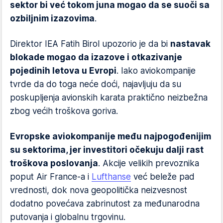
sektor bi već tokom juna mogao da se suoči sa
ozbiljnim izazovima
.
Direktor IEA Fatih Birol upozorio je da bi
nastavak
blokade mogao da izazove i otkazivanje
pojedinih letova u Evropi
. Iako aviokompanije
tvrde da do toga neće doći, najavljuju da su
poskupljenja avionskih karata praktično neizbežna
zbog većih troškova goriva.
Evropske aviokompanije među najpogođenijim
su sektorima, jer investitori očekuju dalji rast
troškova poslovanja
. Akcije velikih prevoznika
poput Air France-a i
Lufthanse
već beleže pad
vrednosti, dok nova geopolitička neizvesnost
dodatno povećava zabrinutost za međunarodna
putovanja i globalnu trgovinu.