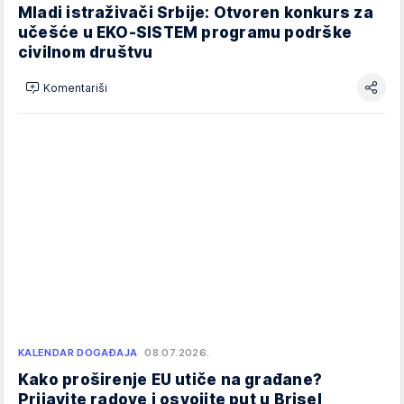
Mladi istraživači Srbije: Otvoren konkurs za
učešće u EKO-SISTEM programu podrške
civilnom društvu
Komentariši
KALENDAR DOGAĐAJA
08.07.2026.
Kako proširenje EU utiče na građane?
Prijavite radove i osvojite put u Brisel