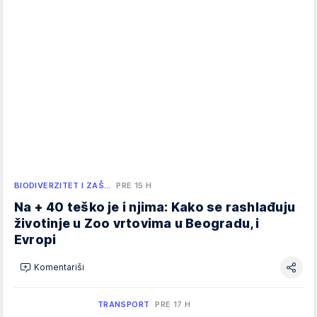
BIODIVERZITET I ZAŠ…
PRE 15 H
Na + 40 teško je i njima: Kako se rashlađuju
životinje u Zoo vrtovima u Beogradu, i
Evropi
Komentariši
TRANSPORT
PRE 17 H