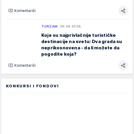
Komentariši
TURIZAM
05.08.2026.
Koje su najprivlačnije turističke
destinacije na svetu: Dva grada su
neprikosnovena - da li možete da
pogodite koja?
Komentariši
KONKURSI I FONDOVI