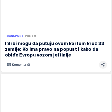
TRANSPORT
PRE 1 H
I Srbi mogu da putuju ovom kartom kroz 33
zemlje: Ko ima pravo na popust i kako da
obiđe Evropu vozom jeftinije
Komentariši