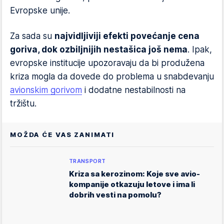
Evropske unije.
Za sada su
najvidljiviji efekti povećanje cena
goriva, dok ozbiljnijih nestašica još nema
. Ipak,
evropske institucije upozoravaju da bi produžena
kriza mogla da dovede do problema u snabdevanju
avionskim gorivom
i dodatne nestabilnosti na
tržištu.
MOŽDA ĆE VAS ZANIMATI
TRANSPORT
Kriza sa kerozinom: Koje sve avio-
kompanije otkazuju letove i ima li
dobrih vesti na pomolu?