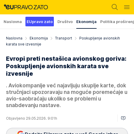
Naslovna
EUpravo zato
Društvo
Ekonomija
Politika proširen
Naslovna
Ekonomija
Transport
Poskupljenje avionskih
karata sve izvesnije
Evropi preti nestašica avionskog goriva:
Poskupljenje avionskih karata sve
izvesnije
. Aviokompanije već najavljuju skuplje karte, dok
stručnjaci upozoravaju na moguće poremećaje u
avio-saobraćaju ukoliko se problemi u
snabdevanju nastave.
Objavljeno 29.05.2026. 9:01h