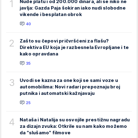
1
Nude platu i od 200.000 dinara, ali se niko ne
javlja: Gazda Paja šokiran iako nudi slobodne
vikende i besplatan obrok
40
2
Zašto su čepovi pričvršćeni za flašu?
Direktiva EU koja je razbesnela Evropljane i te
kako opravdana
35
3
Uvodi se kazna za one koji se sami voze u
automobilima: Novi radari prepoznaju broj
putnika i automatski kažnjavaju
25
4
Nataša i Natalija su osvojile prestižnu nagradu
za dizajn zvuka: Otkrile su nam kako možemo
da "slušamo" filmove