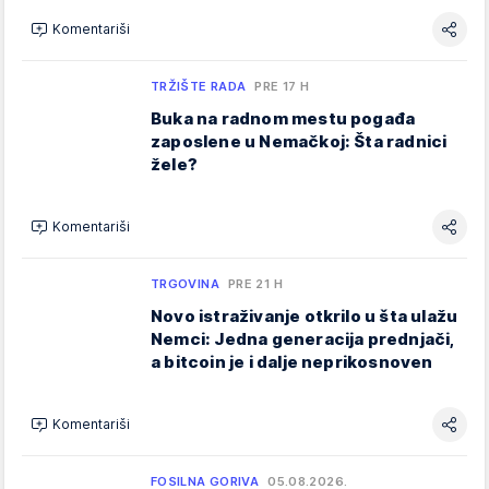
Komentariši
TRŽIŠTE RADA
PRE 17 H
Buka na radnom mestu pogađa
zaposlene u Nemačkoj: Šta radnici
žele?
Komentariši
TRGOVINA
PRE 21 H
Novo istraživanje otkrilo u šta ulažu
Nemci: Jedna generacija prednjači,
a bitcoin je i dalje neprikosnoven
Komentariši
FOSILNA GORIVA
05.08.2026.