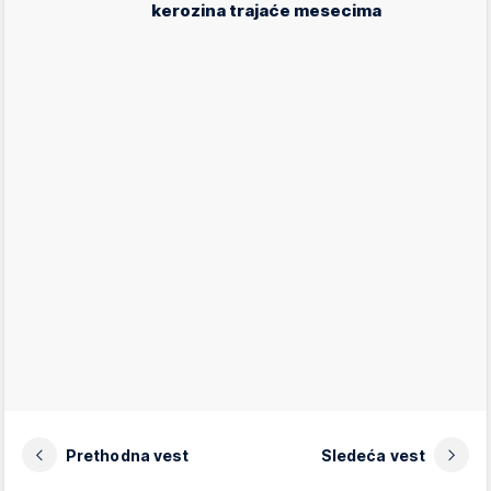
kerozina trajaće mesecima
Prethodna vest
Sledeća vest