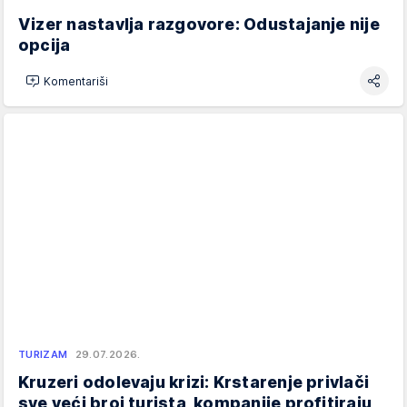
Vizer nastavlja razgovore: Odustajanje nije
opcija
Komentariši
TURIZAM
29.07.2026.
Kruzeri odolevaju krizi: Krstarenje privlači
sve veći broj turista, kompanije profitiraju