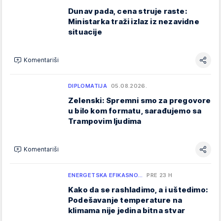
Dunav pada, cena struje raste:
Ministarka traži izlaz iz nezavidne
situacije
Komentariši
DIPLOMATIJA
05.08.2026.
Zelenski: Spremni smo za pregovore
u bilo kom formatu, sarađujemo sa
Trampovim ljudima
Komentariši
ENERGETSKA EFIKASNO…
PRE 23 H
Kako da se rashladimo, a i uštedimo:
Podešavanje temperature na
klimama nije jedina bitna stvar