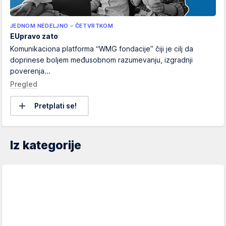
JEDNOM NEDELJNO - ČETVRTKOM
EUpravo zato
Komunikaciona platforma “WMG fondacije” čiji je cilj da
doprinese boljem međusobnom razumevanju, izgradnji
poverenja...
Pregled
Pretplati se!
Iz kategorije