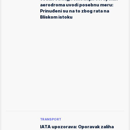
aerodroma uvodi posebnu meru:
Prinuđeni su na to zbog rata na
Bliskom istoku
TRANSPORT
IATA upozorava: Oporavak zaliha