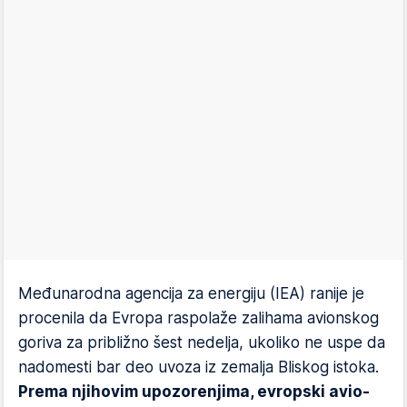
Međunarodna agencija za energiju (IEA) ranije je
procenila da Evropa raspolaže zalihama avionskog
goriva za približno šest nedelja, ukoliko ne uspe da
nadomesti bar deo uvoza iz zemalja Bliskog istoka.
Prema njihovim upozorenjima, evropski avio-