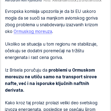
Aerodrom Rim Fjumićino
Foto: Alexanderstock23/Shutterstock
Evropska komisija upozorila je da bi EU uskoro
mogla da se suoči sa manjkom avionskog goriva
zbog problema u snabdevanju izazvanih krizom
oko
Ormuskog moreuza
.
Ukoliko se situacija u tom regionu ne stabilizuje,
očekuju se dodatni poremećaji na tržištu
energenata i rast cena goriva.
Iz Brisela poručuju da
problemi u Ormuskom
moreuzu ne utiču samo na transport sirove
nafte, već i na isporuke ključnih naftnih
derivata.
Kako kroz taj prolaz prolazi veliki deo svetskog
izvoza energenata, posledice se osećaju širom