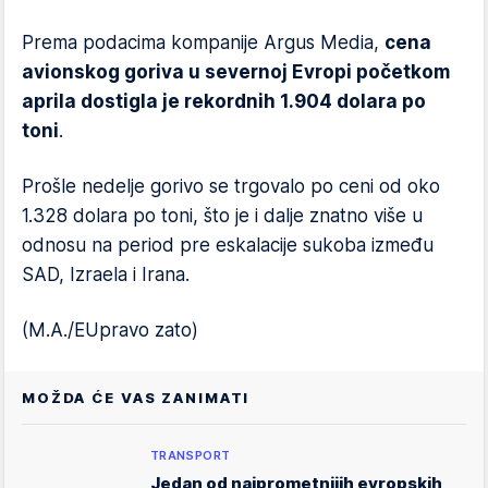
Prema podacima kompanije Argus Media,
cena
avionskog goriva u severnoj Evropi početkom
aprila dostigla je rekordnih 1.904 dolara po
toni
.
Prošle nedelje gorivo se trgovalo po ceni od oko
1.328 dolara po toni, što je i dalje znatno više u
odnosu na period pre eskalacije sukoba između
SAD, Izraela i Irana.
(M.A./EUpravo zato)
MOŽDA ĆE VAS ZANIMATI
TRANSPORT
Jedan od najprometnijih evropskih