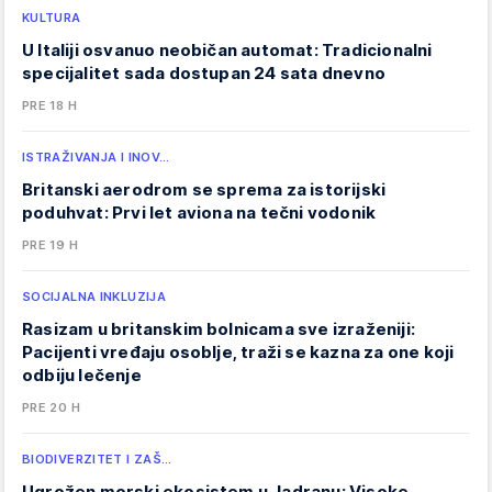
KULTURA
U Italiji osvanuo neobičan automat: Tradicionalni
specijalitet sada dostupan 24 sata dnevno
PRE 18 H
ISTRAŽIVANJA I INOV…
Britanski aerodrom se sprema za istorijski
poduhvat: Prvi let aviona na tečni vodonik
PRE 19 H
SOCIJALNA INKLUZIJA
Rasizam u britanskim bolnicama sve izraženiji:
Pacijenti vređaju osoblje, traži se kazna za one koji
odbiju lečenje
PRE 20 H
BIODIVERZITET I ZAŠ…
Ugrožen morski ekosistem u Jadranu: Visoke