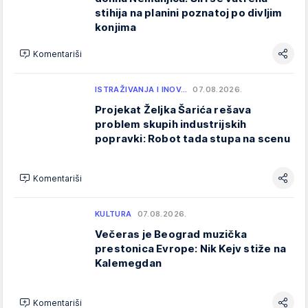
stihija na planini poznatoj po divljim
konjima
Komentariši
ISTRAŽIVANJA I INOV…
07.08.2026.
Projekat Željka Šarića rešava
problem skupih industrijskih
popravki: Robot tada stupa na scenu
Komentariši
KULTURA
07.08.2026.
Večeras je Beograd muzička
prestonica Evrope: Nik Kejv stiže na
Kalemegdan
Komentariši