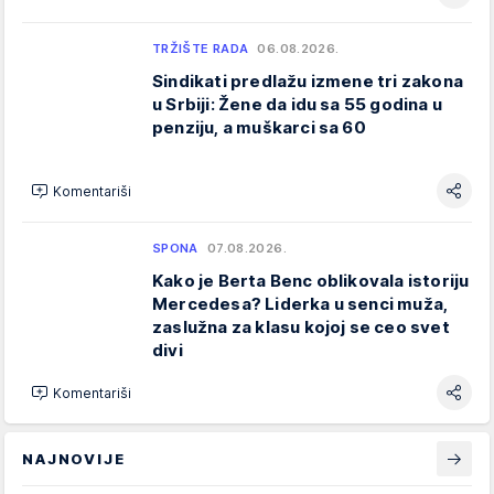
TRŽIŠTE RADA
06.08.2026.
Sindikati predlažu izmene tri zakona
u Srbiji: Žene da idu sa 55 godina u
penziju, a muškarci sa 60
Komentariši
SPONA
07.08.2026.
Kako je Berta Benc oblikovala istoriju
Mercedesa? Liderka u senci muža,
zaslužna za klasu kojoj se ceo svet
divi
Komentariši
NAJNOVIJE