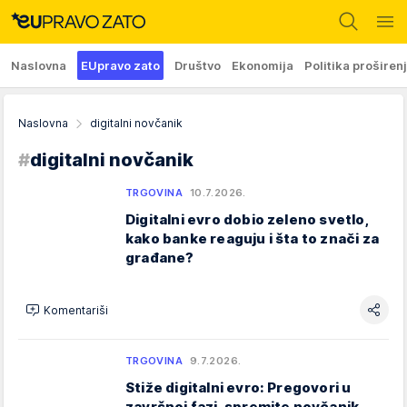
Naslovna
EUpravo zato
Društvo
Ekonomija
Politika proširen
Naslovna
digitalni novčanik
#
digitalni novčanik
TRGOVINA
10.7.2026.
Digitalni evro dobio zeleno svetlo,
kako banke reaguju i šta to znači za
građane?
Komentariši
TRGOVINA
9.7.2026.
Stiže digitalni evro: Pregovori u
završnoj fazi, spremite novčanik