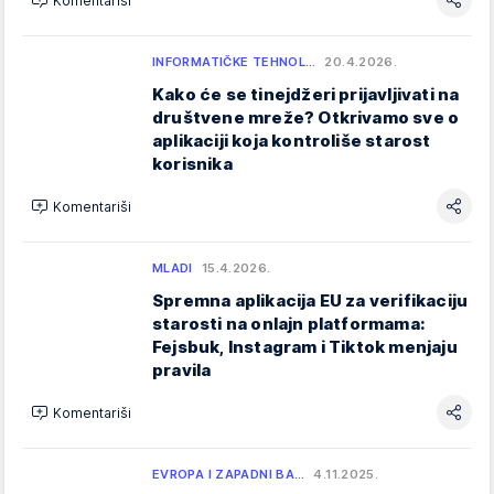
Komentariši
INFORMATIČKE TEHNOL…
20.4.2026.
Kako će se tinejdžeri prijavljivati na
društvene mreže? Otkrivamo sve o
aplikaciji koja kontroliše starost
korisnika
Komentariši
MLADI
15.4.2026.
Spremna aplikacija EU za verifikaciju
starosti na onlajn platformama:
Fejsbuk, Instagram i Tiktok menjaju
pravila
Komentariši
EVROPA I ZAPADNI BA…
4.11.2025.