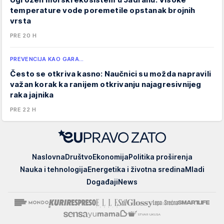
temperature vode poremetile opstanak brojnih
vrsta
PRE 20 H
PREVENCIJA KAO GARA…
Često se otkriva kasno: Naučnici su možda napravili
važan korak ka ranijem otkrivanju najagresivnijeg
raka jajnika
PRE 22 H
EUpravo
Naslovna
Društvo
Ekonomija
Politika proširenja
zato
Nauka i tehnologija
Energetika i životna sredina
Mladi
Događaji
News