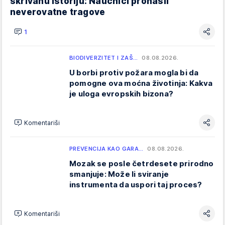
skrivanu istoriju: Naučnici pronašli
neverovatne tragove
1
BIODIVERZITET I ZAŠ…
08.08.2026.
U borbi protiv požara mogla bi da
pomogne ova moćna životinja: Kakva
je uloga evropskih bizona?
Komentariši
PREVENCIJA KAO GARA…
08.08.2026.
Mozak se posle četrdesete prirodno
smanjuje: Može li sviranje
instrumenta da uspori taj proces?
Komentariši