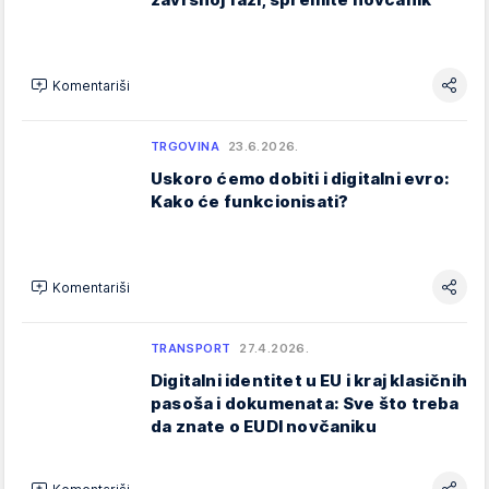
Komentariši
TRGOVINA
23.6.2026.
Uskoro ćemo dobiti i digitalni evro:
Kako će funkcionisati?
Komentariši
TRANSPORT
27.4.2026.
Digitalni identitet u EU i kraj klasičnih
pasoša i dokumenata: Sve što treba
da znate o EUDI novčaniku