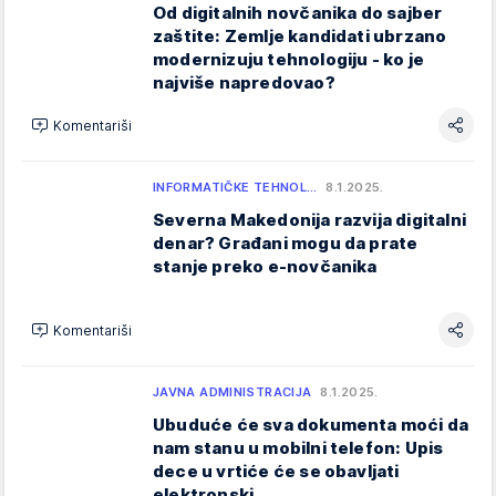
Od digitalnih novčanika do sajber
zaštite: Zemlje kandidati ubrzano
modernizuju tehnologiju - ko je
najviše napredovao?
Komentariši
INFORMATIČKE TEHNOL…
8.1.2025.
Severna Makedonija razvija digitalni
denar? Građani mogu da prate
stanje preko e-novčanika
Komentariši
JAVNA ADMINISTRACIJA
8.1.2025.
Ubuduće će sva dokumenta moći da
nam stanu u mobilni telefon: Upis
dece u vrtiće će se obavljati
elektronski