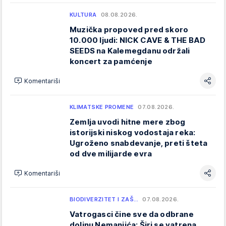
KULTURA
08.08.2026.
Muzička propoved pred skoro
10.000 ljudi: NICK CAVE & THE BAD
SEEDS na Kalemegdanu održali
koncert za pamćenje
Komentariši
KLIMATSKE PROMENE
07.08.2026.
Zemlja uvodi hitne mere zbog
istorijski niskog vodostaja reka:
Ugroženo snabdevanje, preti šteta
od dve milijarde evra
Komentariši
BIODIVERZITET I ZAŠ…
07.08.2026.
Vatrogasci čine sve da odbrane
dolinu Nemanjića: Širi se vatrena