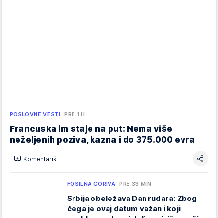
POSLOVNE VESTI
PRE 1 H
Francuska im staje na put: Nema više
neželjenih poziva, kazna i do 375.000 evra
Komentariši
FOSILNA GORIVA
PRE 33 MIN
Srbija obeležava Dan rudara: Zbog
čega je ovaj datum važan i koji