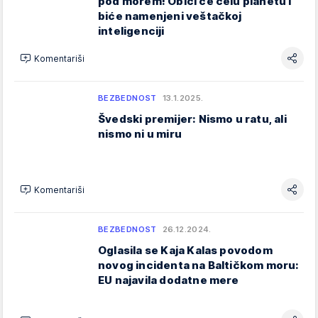
pod morem! Obići će celu planetu i
biće namenjeni veštačkoj
inteligenciji
Komentariši
BEZBEDNOST
13.1.2025.
Švedski premijer: Nismo u ratu, ali
nismo ni u miru
Komentariši
BEZBEDNOST
26.12.2024.
Oglasila se Kaja Kalas povodom
novog incidenta na Baltičkom moru:
EU najavila dodatne mere