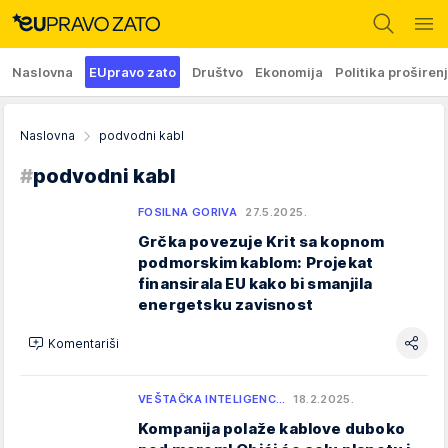
Naslovna
EUpravo zato
Društvo
Ekonomija
Politika proširen
Naslovna
podvodni kabl
#
podvodni kabl
FOSILNA GORIVA
27.5.2025.
Grčka povezuje Krit sa kopnom
podmorskim kablom: Projekat
finansirala EU kako bi smanjila
energetsku zavisnost
Komentariši
VEŠTAČKA INTELIGENC…
18.2.2025.
Kompanija polaže kablove duboko