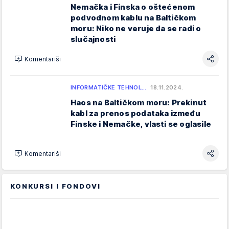
Nemačka i Finska o oštećenom
podvodnom kablu na Baltičkom
moru: Niko ne veruje da se radi o
slučajnosti
Komentariši
INFORMATIČKE TEHNOL…
18.11.2024.
Haos na Baltičkom moru: Prekinut
kabl za prenos podataka između
Finske i Nemačke, vlasti se oglasile
Komentariši
KONKURSI I FONDOVI