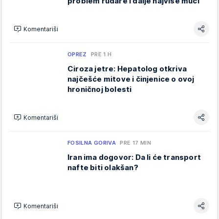
problem rudare i dalje najviše muči
Komentariši
OPREZ
PRE 1 H
Ciroza jetre: Hepatolog otkriva
najčešće mitove i činjenice o ovoj
hroničnoj bolesti
Komentariši
FOSILNA GORIVA
PRE 17 MIN
Iran ima dogovor: Da li će transport
nafte biti olakšan?
Komentariši