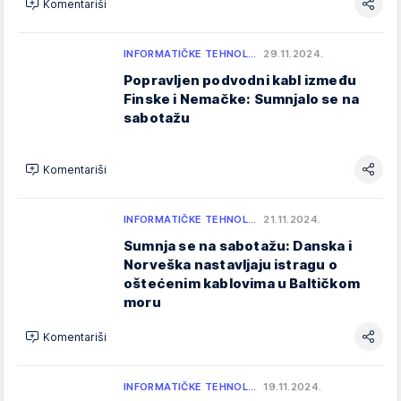
Komentariši
INFORMATIČKE TEHNOL…
29.11.2024.
Popravljen podvodni kabl između
Finske i Nemačke: Sumnjalo se na
sabotažu
Komentariši
INFORMATIČKE TEHNOL…
21.11.2024.
Sumnja se na sabotažu: Danska i
Norveška nastavljaju istragu o
oštećenim kablovima u Baltičkom
moru
Komentariši
INFORMATIČKE TEHNOL…
19.11.2024.