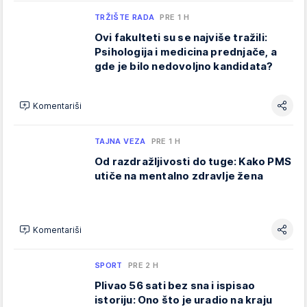
TRŽIŠTE RADA
PRE 1 H
Ovi fakulteti su se najviše tražili:
Psihologija i medicina prednjače, a
gde je bilo nedovoljno kandidata?
Komentariši
TAJNA VEZA
PRE 1 H
Od razdražljivosti do tuge: Kako PMS
utiče na mentalno zdravlje žena
Komentariši
SPORT
PRE 2 H
Plivao 56 sati bez sna i ispisao
istoriju: Ono što je uradio na kraju