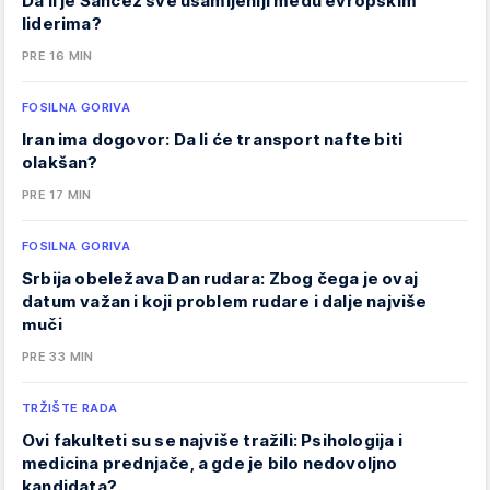
Da li je Sančez sve usamljeniji među evropskim
liderima?
PRE 16 MIN
FOSILNA GORIVA
Iran ima dogovor: Da li će transport nafte biti
olakšan?
PRE 17 MIN
FOSILNA GORIVA
Srbija obeležava Dan rudara: Zbog čega je ovaj
datum važan i koji problem rudare i dalje najviše
muči
PRE 33 MIN
TRŽIŠTE RADA
Ovi fakulteti su se najviše tražili: Psihologija i
medicina prednjače, a gde je bilo nedovoljno
kandidata?