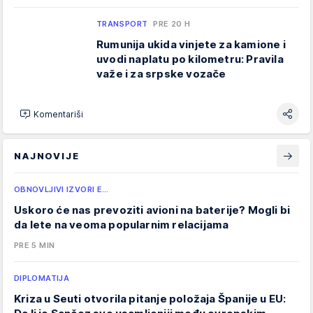
TRANSPORT
PRE 20 H
Rumunija ukida vinjete za kamione i
uvodi naplatu po kilometru: Pravila
važe i za srpske vozače
Komentariši
NAJNOVIJE
OBNOVLJIVI IZVORI E…
Uskoro će nas prevoziti avioni na baterije? Mogli bi
da lete na veoma popularnim relacijama
PRE 5 MIN
DIPLOMATIJA
Kriza u Seuti otvorila pitanje položaja Španije u EU: