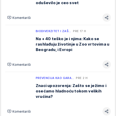
oduševilo je ceo svet
Komentariši
BIODIVERZITET I ZAŠ…
PRE 17 H
Na + 40 teško je i njima: Kako se
rashlađuju životinje u Zoo vrtovima u
Beogradu, i Evropi
Komentariši
PREVENCIJA KAO GARA…
PRE 2 H
Znaci upozorenja: Zašto se ježimo i
osećamo hladnoću tokom velikih
vrućina?
Komentariši