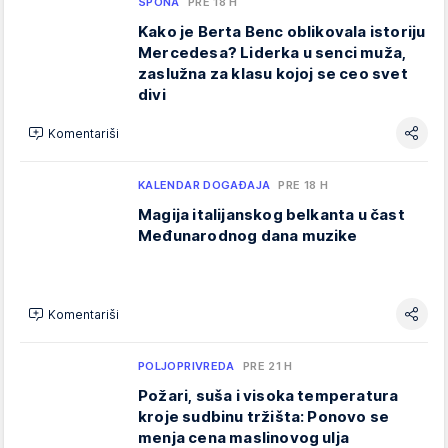
SPONA
PRE 18 H
Kako je Berta Benc oblikovala istoriju
Mercedesa? Liderka u senci muža,
zaslužna za klasu kojoj se ceo svet
divi
Komentariši
KALENDAR DOGAĐAJA
PRE 18 H
Magija italijanskog belkanta u čast
Međunarodnog dana muzike
Komentariši
POLJOPRIVREDA
PRE 21 H
Požari, suša i visoka temperatura
kroje sudbinu tržišta: Ponovo se
menja cena maslinovog ulja