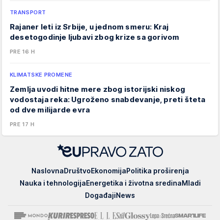
TRANSPORT
Rajaner leti iz Srbije, u jednom smeru: Kraj
desetogodinje ljubavi zbog krize sa gorivom
PRE 16 H
KLIMATSKE PROMENE
Zemlja uvodi hitne mere zbog istorijski niskog
vodostaja reka: Ugroženo snabdevanje, preti šteta
od dve milijarde evra
PRE 17 H
EUpravo
Naslovna
Društvo
Ekonomija
Politika proširenja
zato
Nauka i tehnologija
Energetika i životna sredina
Mladi
Događaji
News