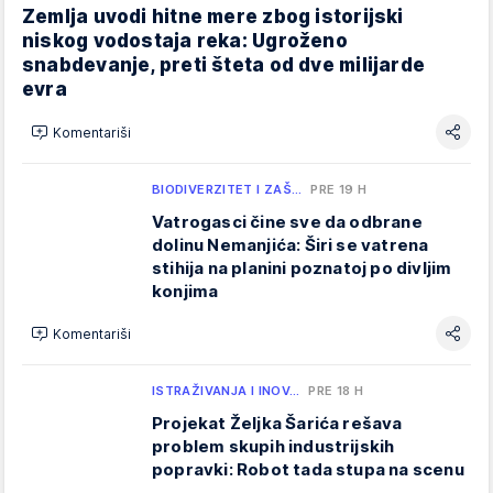
Zemlja uvodi hitne mere zbog istorijski
niskog vodostaja reka: Ugroženo
snabdevanje, preti šteta od dve milijarde
evra
Komentariši
BIODIVERZITET I ZAŠ…
PRE 19 H
Vatrogasci čine sve da odbrane
dolinu Nemanjića: Širi se vatrena
stihija na planini poznatoj po divljim
konjima
Komentariši
ISTRAŽIVANJA I INOV…
PRE 18 H
Projekat Željka Šarića rešava
problem skupih industrijskih
popravki: Robot tada stupa na scenu