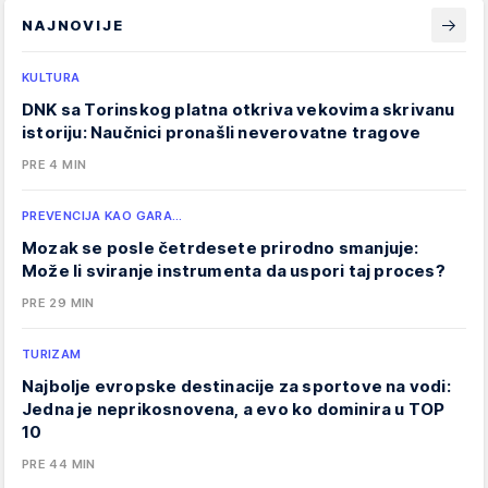
NAJNOVIJE
KULTURA
DNK sa Torinskog platna otkriva vekovima skrivanu
istoriju: Naučnici pronašli neverovatne tragove
PRE 4 MIN
PREVENCIJA KAO GARA…
Mozak se posle četrdesete prirodno smanjuje:
Može li sviranje instrumenta da uspori taj proces?
PRE 29 MIN
TURIZAM
Najbolje evropske destinacije za sportove na vodi:
Jedna je neprikosnovena, a evo ko dominira u TOP
10
PRE 44 MIN