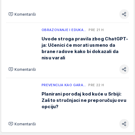
Komentariši
OBRAZOVANJE I EDUKA…
PRE 21 H
Uvode stroga pravila zbog ChatGPT-
ja: Učenici će morati usmeno da
brane radove kako bi dokazali da
nisu varali
Komentariši
PREVENCIJA KAO GARA…
PRE 22 H
Planirani porođaj kod kuće u Srbiji:
Zašto stručnjaci ne preporučuju ovu
opciju?
Komentariši