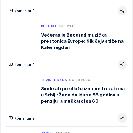
Komentariši
KULTURA
PRE 23 H
Večeras je Beograd muzička
prestonica Evrope: Nik Kejv stiže na
Kalemegdan
Komentariši
TRŽIŠTE RADA
06.08.2026.
Sindikati predlažu izmene tri zakona
u Srbiji: Žene da idu sa 55 godina u
penziju, a muškarci sa 60
Komentariši