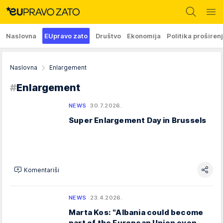
Naslovna
EUpravo zato
Društvo
Ekonomija
Politika proširen
Naslovna
Enlargement
#
Enlargement
NEWS
30.7.2026.
Super Enlargement Day in Brussels
Komentariši
NEWS
23.4.2026.
Marta Kos: "Albania could become
part of the European Union even