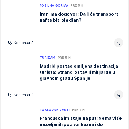
FOSILNA GORIVA
PRE 5 H
Iran ima dogovor: Da li će transport
nafte biti olakšan?
Komentariši
TURIZAM
PRE 5 H
Madrid postao omiljena destinacija
turista: Stranci ostavili milijarde u
glavnom gradu Španije
Komentariši
POSLOVNE VESTI
PRE 7 H
Francuska im staje na put: Nema više
neželjenih poziva, kazna i do