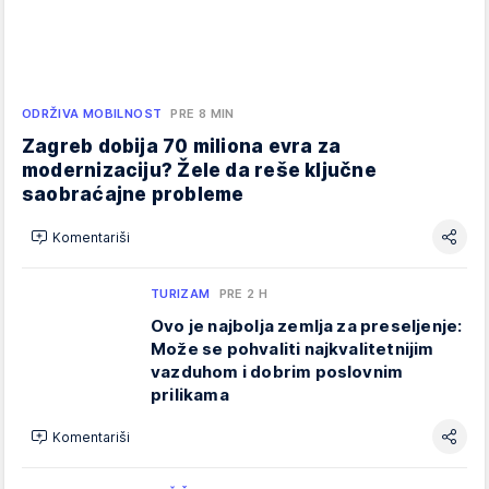
ODRŽIVA MOBILNOST
PRE 8 MIN
Zagreb dobija 70 miliona evra za
modernizaciju? Žele da reše ključne
saobraćajne probleme
Komentariši
TURIZAM
PRE 2 H
Ovo je najbolja zemlja za preseljenje:
Može se pohvaliti najkvalitetnijim
vazduhom i dobrim poslovnim
prilikama
Komentariši