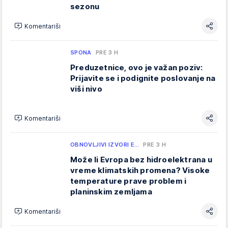
sezonu
Komentariši
SPONA
PRE 3 H
Preduzetnice, ovo je važan poziv:
Prijavite se i podignite poslovanje na
viši nivo
Komentariši
OBNOVLJIVI IZVORI E…
PRE 3 H
Može li Evropa bez hidroelektrana u
vreme klimatskih promena? Visoke
temperature prave problem i
planinskim zemljama
Komentariši