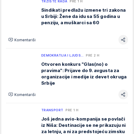
TRŽIŠTE RADA
PRE 1 H
Sindikati predlažu izmene tri zakona
u Srbiji: Žene da idu sa 55 godina u
penziju, a muškarci sa 60
Komentariši
DEMOKRATIJA I LJUDS…
PRE 2 H
Otvoren konkurs "Glas(no) o
pravima": Prijave do 9. avgusta za
organizacije i medije iz devet okruga
Srbije
Komentariši
TRANSPORT
PRE 1 H
Još jedna avio-kompanija se povlači
iz Niša: Destinacije se ne prikazuju ni
za letnju, a ni za predstojeću zimsku