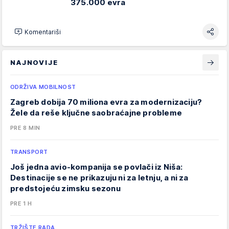
375.000 evra
Komentariši
NAJNOVIJE
ODRŽIVA MOBILNOST
Zagreb dobija 70 miliona evra za modernizaciju?
Žele da reše ključne saobraćajne probleme
PRE 8 MIN
TRANSPORT
Još jedna avio-kompanija se povlači iz Niša:
Destinacije se ne prikazuju ni za letnju, a ni za
predstojeću zimsku sezonu
PRE 1 H
TRŽIŠTE RADA