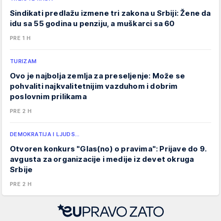
Sindikati predlažu izmene tri zakona u Srbiji: Žene da
idu sa 55 godina u penziju, a muškarci sa 60
PRE 1 H
TURIZAM
Ovo je najbolja zemlja za preseljenje: Može se
pohvaliti najkvalitetnijim vazduhom i dobrim
poslovnim prilikama
PRE 2 H
DEMOKRATIJA I LJUDS…
Otvoren konkurs "Glas(no) o pravima": Prijave do 9.
avgusta za organizacije i medije iz devet okruga
Srbije
PRE 2 H