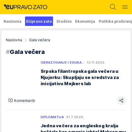
Naslovna
EUpravo zato
Društvo
Ekonomija
Politika proširen
Naslovna
Gala večera
#
Gala večera
OBRAZOVANJE I EDUKA…
12.11.2025.
Srpska filantropska gala večera u
Njujorku: Skupljaju se sredstva za
inicijativu Mejkers lab
Komentariši
DIPLOMATIJA
31.7.2024.
Jedna večera za engleskog kralja
koštala kao omanja jahta! Makron mu