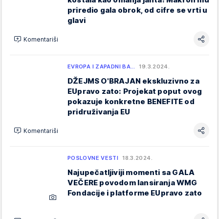
priredio gala obrok, od cifre se vrti u
glavi
Komentariši
EVROPA I ZAPADNI BA…
19.3.2024.
DŽEJMS O'BRAJAN ekskluzivno za
EUpravo zato: Projekat poput ovog
pokazuje konkretne BENEFITE od
pridruživanja EU
Komentariši
POSLOVNE VESTI
18.3.2024.
Najupečatljiviji momenti sa GALA
VEČERE povodom lansiranja WMG
Fondacije i platforme EUpravo zato