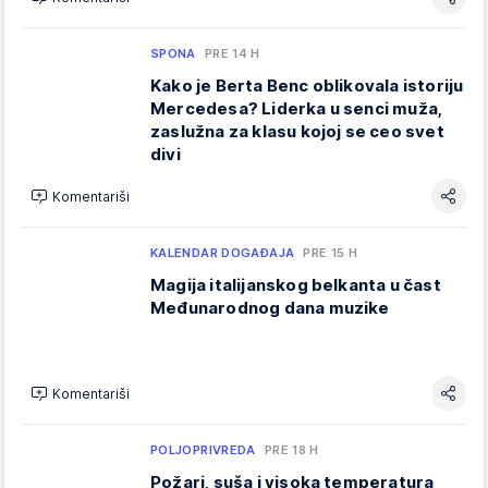
SPONA
PRE 14 H
Kako je Berta Benc oblikovala istoriju
Mercedesa? Liderka u senci muža,
zaslužna za klasu kojoj se ceo svet
divi
Komentariši
KALENDAR DOGAĐAJA
PRE 15 H
Magija italijanskog belkanta u čast
Međunarodnog dana muzike
Komentariši
POLJOPRIVREDA
PRE 18 H
Požari, suša i visoka temperatura