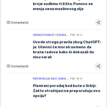
kroje sudbinu tržišta: Ponovo se
menja cena maslinovog ulja
Komentariši
OBRAZOVANJE I EDUKA…
PRE 18 H
Uvode stroga pravila zbog ChatGPT-
ja: Učenici će morati usmeno da
brane radove kako bi dokazali da
nisu varali
Komentariši
PREVENCIJA KAO GARA…
PRE 19 H
Planirani porođaj kod kuće u Srbiji:
Zašto stručnjaci ne preporučuju ovu
opciju?