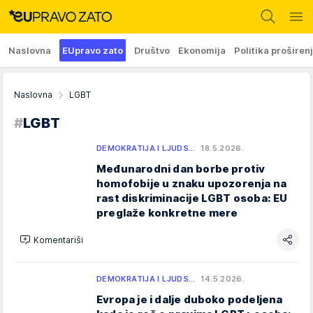
Naslovna
EUpravo zato
Društvo
Ekonomija
Politika proširen
Naslovna
LGBT
#
LGBT
DEMOKRATIJA I LJUDS…
18.5.2026.
Međunarodni dan borbe protiv
homofobije u znaku upozorenja na
rast diskriminacije LGBT osoba: EU
preglaže konkretne mere
Komentariši
DEMOKRATIJA I LJUDS…
14.5.2026.
Evropa je i dalje duboko podeljena