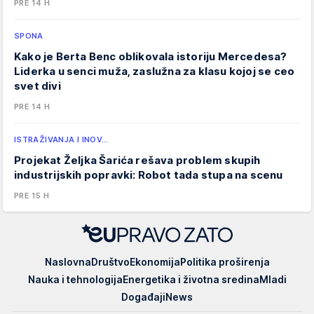
PRE 14 H
SPONA
Kako je Berta Benc oblikovala istoriju Mercedesa?
Liderka u senci muža, zaslužna za klasu kojoj se ceo
svet divi
PRE 14 H
ISTRAŽIVANJA I INOV…
Projekat Željka Šarića rešava problem skupih
industrijskih popravki: Robot tada stupa na scenu
PRE 15 H
EUpravo
Naslovna
Društvo
Ekonomija
Politika proširenja
zato
Nauka i tehnologija
Energetika i životna sredina
Mladi
Događaji
News