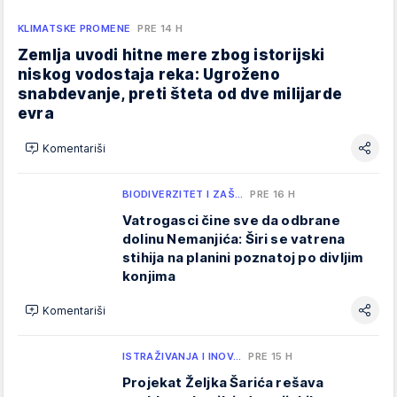
KLIMATSKE PROMENE
PRE 14 H
Zemlja uvodi hitne mere zbog istorijski
niskog vodostaja reka: Ugroženo
snabdevanje, preti šteta od dve milijarde
evra
Komentariši
BIODIVERZITET I ZAŠ…
PRE 16 H
Vatrogasci čine sve da odbrane
dolinu Nemanjića: Širi se vatrena
stihija na planini poznatoj po divljim
konjima
Komentariši
ISTRAŽIVANJA I INOV…
PRE 15 H
Projekat Željka Šarića rešava