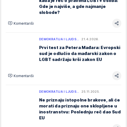
kada je reč o pravima LGBT+ osoba:
Gde je najviše, a gde najmanje
slobode?
Komentariši
DEMOKRATIJA I LJUDS…
21.4.2026.
Prvi test za Petera Mađara: Evropski
sud je odlučio da mađarski zakon o
LGBT sadržaju krši zakon EU
Komentariši
DEMOKRATIJA I LJUDS…
25.11.2025.
Ne priznaju istopolne brakove, ali će
morati da priznaju one sklopljene u
inostranstvu: Poslednju reč dao Sud
EU