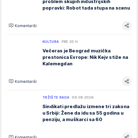
problem skupih industrijskih
popravki: Robot tada stupa na scenu
Komentariši
KULTURA
PRE 20 H
Večeras je Beograd muzička
prestonica Evrope: Nik Kejv stiže na
Kalemegdan
Komentariši
TRŽIŠTE RADA
06.08.2026.
Sindikati predlažu izmene tri zakona
u Srbiji: Žene da idu sa 55 godina u
penziju, a muškarci sa 60
Komentariši