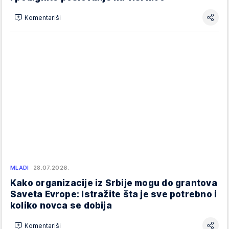
Komentariši
MLADI
28.07.2026.
Kako organizacije iz Srbije mogu do grantova
Saveta Evrope: Istražite šta je sve potrebno i
koliko novca se dobija
Komentariši