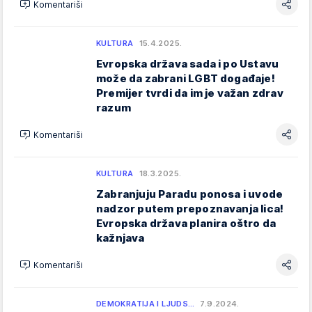
Komentariši
KULTURA
15.4.2025.
Evropska država sada i po Ustavu
može da zabrani LGBT događaje!
Premijer tvrdi da im je važan zdrav
razum
Komentariši
KULTURA
18.3.2025.
Zabranjuju Paradu ponosa i uvode
nadzor putem prepoznavanja lica!
Evropska država planira oštro da
kažnjava
Komentariši
DEMOKRATIJA I LJUDS…
7.9.2024.