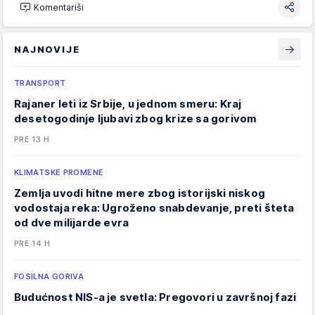
Komentariši
NAJNOVIJE
TRANSPORT
Rajaner leti iz Srbije, u jednom smeru: Kraj
desetogodinje ljubavi zbog krize sa gorivom
PRE 13 H
KLIMATSKE PROMENE
Zemlja uvodi hitne mere zbog istorijski niskog
vodostaja reka: Ugroženo snabdevanje, preti šteta
od dve milijarde evra
PRE 14 H
FOSILNA GORIVA
Budućnost NIS-a je svetla: Pregovori u završnoj fazi