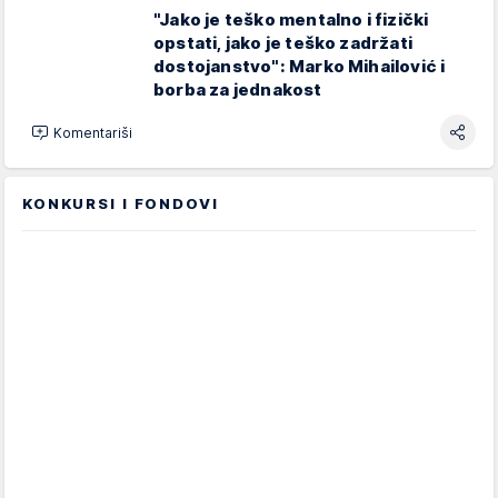
"Jako je teško mentalno i fizički
opstati, jako je teško zadržati
dostojanstvo": Marko Mihailović i
borba za jednakost
Komentariši
KONKURSI I FONDOVI