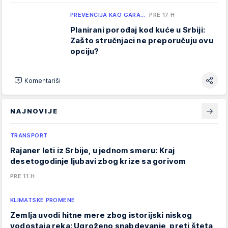
PREVENCIJA KAO GARA…
PRE 17 H
Planirani porođaj kod kuće u Srbiji:
Zašto stručnjaci ne preporučuju ovu
opciju?
Komentariši
NAJNOVIJE
TRANSPORT
Rajaner leti iz Srbije, u jednom smeru: Kraj
desetogodinje ljubavi zbog krize sa gorivom
PRE 11 H
KLIMATSKE PROMENE
Zemlja uvodi hitne mere zbog istorijski niskog
vodostaja reka: Ugroženo snabdevanje, preti šteta