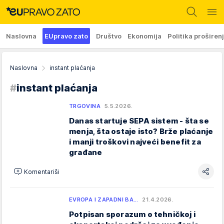
Naslovna
EUpravo zato
Društvo
Ekonomija
Politika proširen
Naslovna
instant plaćanja
#
instant plaćanja
TRGOVINA
5.5.2026.
Danas startuje SEPA sistem - šta se
menja, šta ostaje isto? Brže plaćanje
i manji troškovi najveći benefit za
građane
Komentariši
EVROPA I ZAPADNI BA…
21.4.2026.
Potpisan sporazum o tehničkoj i