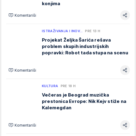
konjima
Komentariši
ISTRAŽIVANJA I INOV…
PRE 13 H
Projekat Željka Šarića rešava
problem skupih industrijskih
popravki: Robot tada stupa na scenu
Komentariši
KULTURA
PRE 18 H
Večeras je Beograd muzička
prestonica Evrope: Nik Kejv stiže na
Kalemegdan
Komentariši