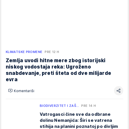
KLIMATSKE PROMENE
PRE 12 H
Zemlja uvodi hitne mere zbog istorijski
niskog vodostaja reka: Ugroženo
snabdevanje, preti šteta od dve milijarde
evra
Komentariši
BIODIVERZITET I ZAŠ…
PRE 14 H
Vatrogasci čine sve da odbrane
dolinu Nemanjića: Širi se vatrena
stihija na planini poznatoj po divljim