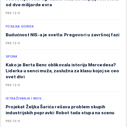
od dve milijarde evra
PRE 12 H
FOSILNA GORIVA
Budućnost NIS-a je svetla: Pregovori u završnoj fazi
PRE 12 H
SPONA
Kako je Berta Benc oblikovala istoriju Mercedesa?
Liderka u senci muža, zaslužna za klasu kojoj se ceo
svet divi
PRE 12 H
ISTRAŽIVANJA I INOV…
Projekat Željka Šarića rešava problem skupih
industrijskih popravki: Robot tada stupa na scenu
PRE 13 H