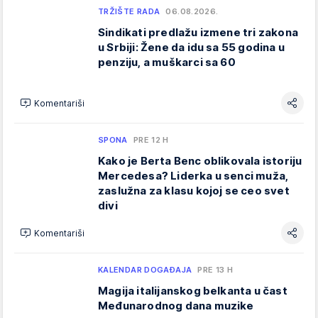
TRŽIŠTE RADA
06.08.2026.
Sindikati predlažu izmene tri zakona
u Srbiji: Žene da idu sa 55 godina u
penziju, a muškarci sa 60
Komentariši
SPONA
PRE 12 H
Kako je Berta Benc oblikovala istoriju
Mercedesa? Liderka u senci muža,
zaslužna za klasu kojoj se ceo svet
divi
Komentariši
KALENDAR DOGAĐAJA
PRE 13 H
Magija italijanskog belkanta u čast
Međunarodnog dana muzike