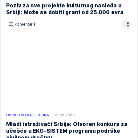
Poziv za sve projekte kulturnog nasleđa u
Srbiji: Može se dobiti grant od 25.000 evra
Komentariši
OBRAZOVANJE I EDUKA…
12.02.2026.
Mladi istraživači Srbije: Otvoren konkurs za
učešće u EKO-SISTEM programu podrške
civilnom društvu