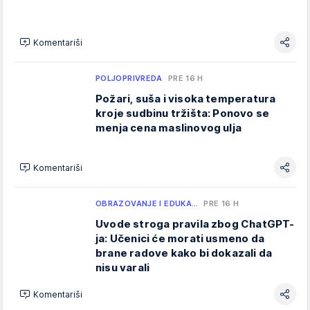
Komentariši
POLJOPRIVREDA
PRE 16 H
Požari, suša i visoka temperatura
kroje sudbinu tržišta: Ponovo se
menja cena maslinovog ulja
Komentariši
OBRAZOVANJE I EDUKA…
PRE 16 H
Uvode stroga pravila zbog ChatGPT-
ja: Učenici će morati usmeno da
brane radove kako bi dokazali da
nisu varali
Komentariši