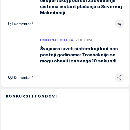
ekspertskoj podršci za uvođenje
sistema instant plaćanja u Severnoj
Makedoniji
Komentariši
FISKALNA POLITIKA
21.8.2024.
Švajcarci uveli sistem koji kod nas
postoji godinama: Transakcije se
mogu obaviti za svega 10 sekundi
Komentariši
KONKURSI I FONDOVI