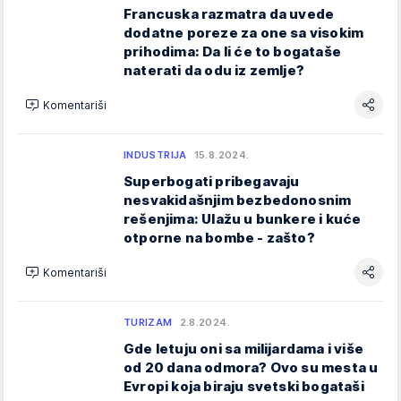
Francuska razmatra da uvede
dodatne poreze za one sa visokim
prihodima: Da li će to bogataše
naterati da odu iz zemlje?
Komentariši
INDUSTRIJA
15.8.2024.
Superbogati pribegavaju
nesvakidašnjim bezbedonosnim
rešenjima: Ulažu u bunkere i kuće
otporne na bombe - zašto?
Komentariši
TURIZAM
2.8.2024.
Gde letuju oni sa milijardama i više
od 20 dana odmora? Ovo su mesta u
Evropi koja biraju svetski bogataši