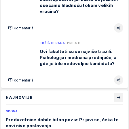
osećamo hladnoću tokom velikih
vrućina?
Komentariši
TRŽIŠTE RADA
PRE 4 H
Ovi fakulteti su se najviše tražili:
Psihologija i medicina prednjače, a
gde je bilo nedovoljno kandidata?
Komentariši
NAJNOVIJE
SPONA
Preduzetnice dobile bitan poziv: Prijavi se, čeka te
novi nivo poslovanja