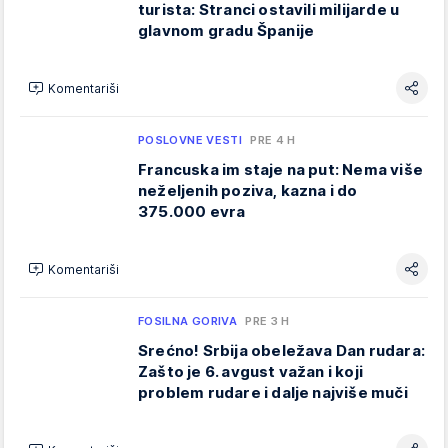
turista: Stranci ostavili milijarde u
glavnom gradu Španije
Komentariši
POSLOVNE VESTI
PRE 4 H
Francuska im staje na put: Nema više
neželjenih poziva, kazna i do
375.000 evra
Komentariši
FOSILNA GORIVA
PRE 3 H
Srećno! Srbija obeležava Dan rudara:
Zašto je 6. avgust važan i koji
problem rudare i dalje najviše muči