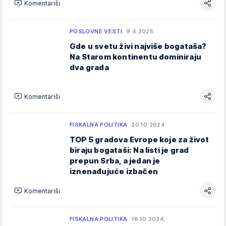
Komentariši
POSLOVNE VESTI
9.4.2025.
Gde u svetu živi najviše bogataša?
Na Starom kontinentu dominiraju
dva grada
Komentariši
FISKALNA POLITIKA
20.10.2024.
TOP 5 gradova Evrope koje za život
biraju bogataši: Na listi je grad
prepun Srba, a jedan je
iznenađujuće izbačen
Komentariši
FISKALNA POLITIKA
16.10.2024.