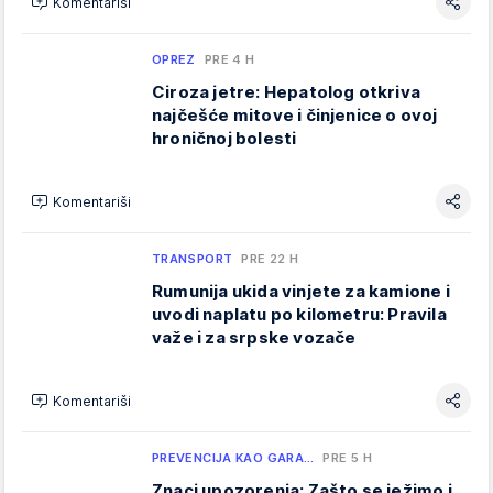
Komentariši
OPREZ
PRE 4 H
Ciroza jetre: Hepatolog otkriva
najčešće mitove i činjenice o ovoj
hroničnoj bolesti
Komentariši
TRANSPORT
PRE 22 H
Rumunija ukida vinjete za kamione i
uvodi naplatu po kilometru: Pravila
važe i za srpske vozače
Komentariši
PREVENCIJA KAO GARA…
PRE 5 H
Znaci upozorenja: Zašto se ježimo i