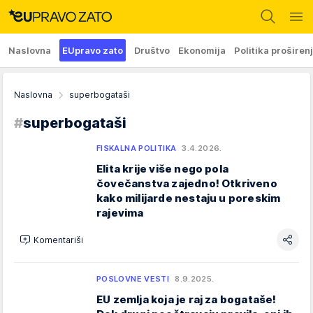
Naslovna
EUpravo zato
Društvo
Ekonomija
Politika proširen
Naslovna
superbogataši
#
superbogataši
FISKALNA POLITIKA
3.4.2026.
Elita krije više nego pola
čovečanstva zajedno! Otkriveno
kako milijarde nestaju u poreskim
rajevima
Komentariši
POSLOVNE VESTI
8.9.2025.
EU zemlja koja je raj za bogataše!