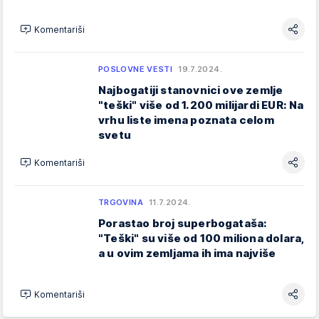
Komentariši
POSLOVNE VESTI
19.7.2024.
Najbogatiji stanovnici ove zemlje
"teški" više od 1.200 milijardi EUR: Na
vrhu liste imena poznata celom
svetu
Komentariši
TRGOVINA
11.7.2024.
Porastao broj superbogataša:
"Teški" su više od 100 miliona dolara,
a u ovim zemljama ih ima najviše
Komentariši