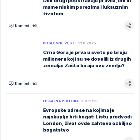
Dok drugi pooštravaju pravila, oni ih
mame niskim porezima i luksuznim
životom
Komentariši
POSLOVNE VESTI
12.8.2025.
Crna Gora je prva u svetu po broju
milionera koji su se doselili iz drugih
zemalja: Zašto biraju ovu zemlju?
Komentariši
FISKALNA POLITIKA
3.8.2025.
Evropske adrese na kojima je
najskuplje biti bogat: Listu predvodi
London, život ovde zahteva ozbiljno
bogatstvo