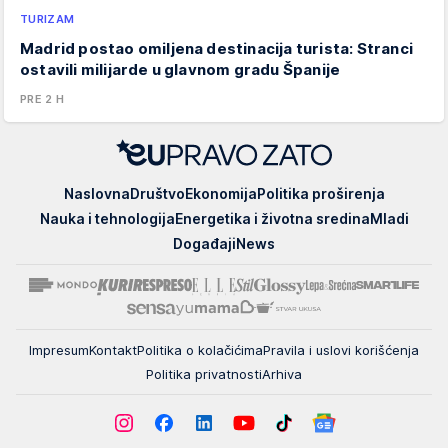
TURIZAM
Madrid postao omiljena destinacija turista: Stranci
ostavili milijarde u glavnom gradu Španije
PRE 2 H
EUpravo
Naslovna
Društvo
Ekonomija
Politika proširenja
zato
Nauka i tehnologija
Energetika i životna sredina
Mladi
Događaji
News
Impresum
Kontakt
Politika o kolačićima
Pravila i uslovi korišćenja
Politika privatnosti
Arhiva