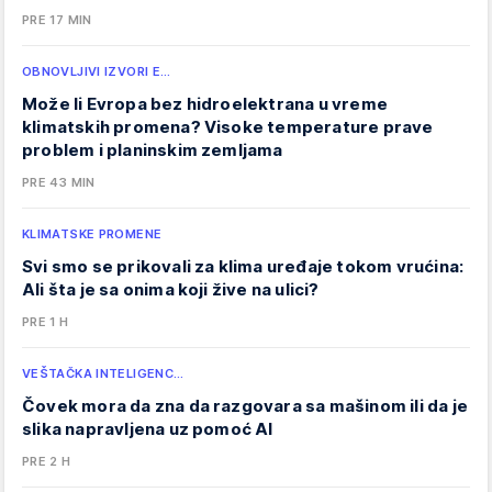
PRE 17 MIN
OBNOVLJIVI IZVORI E…
Može li Evropa bez hidroelektrana u vreme
klimatskih promena? Visoke temperature prave
problem i planinskim zemljama
PRE 43 MIN
KLIMATSKE PROMENE
Svi smo se prikovali za klima uređaje tokom vrućina:
Ali šta je sa onima koji žive na ulici?
PRE 1 H
VEŠTAČKA INTELIGENC…
Čovek mora da zna da razgovara sa mašinom ili da je
slika napravljena uz pomoć AI
PRE 2 H