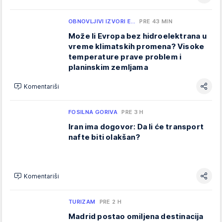
OBNOVLJIVI IZVORI E…
PRE 43 MIN
Može li Evropa bez hidroelektrana u
vreme klimatskih promena? Visoke
temperature prave problem i
planinskim zemljama
Komentariši
FOSILNA GORIVA
PRE 3 H
Iran ima dogovor: Da li će transport
nafte biti olakšan?
Komentariši
TURIZAM
PRE 2 H
Madrid postao omiljena destinacija