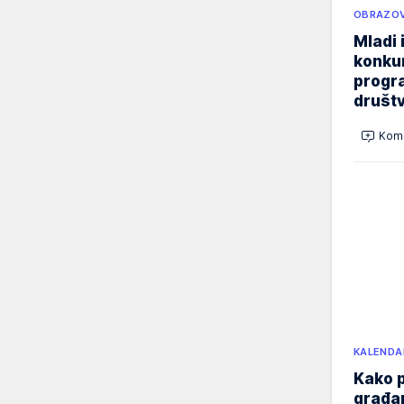
OBRAZOV
Mladi 
konku
progr
društ
Kome
KALENDA
Kako p
građan