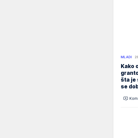
MLADI
2
Kako o
granto
šta je
se dob
Kome