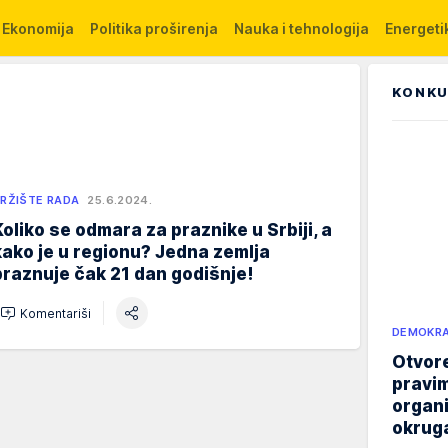
Ekonomija
Politika proširenja
Nauka i tehnologija
Energetik
KONKU
RŽIŠTE RADA
25.6.2024.
Koliko se odmara za praznike u Srbiji, a
kako je u regionu? Jedna zemlja
praznuje čak 21 dan godišnje!
Komentariši
DEMOKRA
Otvore
pravim
organi
okruga