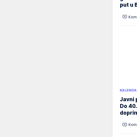
put u 
Kome
KALENDA
Javni 
Do 40.
doprin
Kome