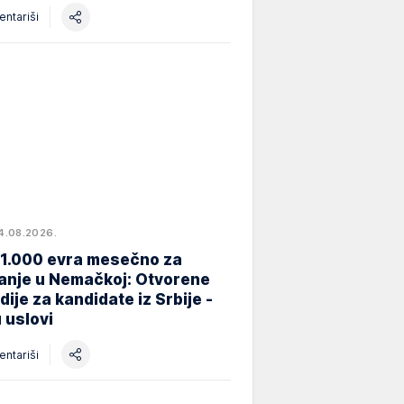
ntariši
4.08.2026.
 1.000 evra mesečno za
anje u Nemačkoj: Otvorene
dije za kandidate iz Srbije -
 uslovi
ntariši