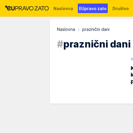
Naslovna
EUpravo zato
Društvo
Događaji
News
WMG fondacija
Naslovna
praznični dani
#
praznični dani
T