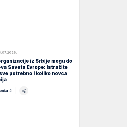
8.07.2026.
rganizacije iz Srbije mogu do
va Saveta Evrope: Istražite
 sve potrebno i koliko novca
ija
ntariši