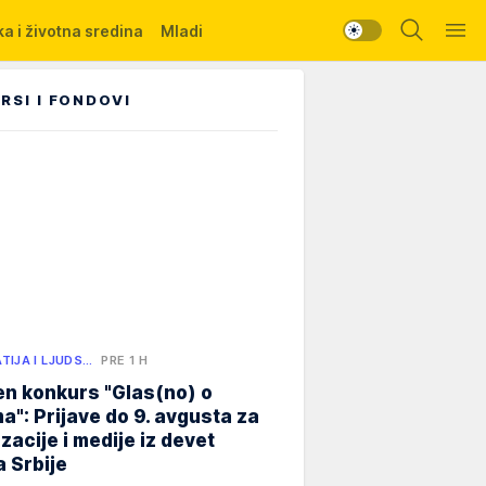
a i životna sredina
Mladi
RSI I FONDOVI
TIJA I LJUDS…
PRE 1 H
n konkurs "Glas(no) o
a": Prijave do 9. avgusta za
zacije i medije iz devet
 Srbije