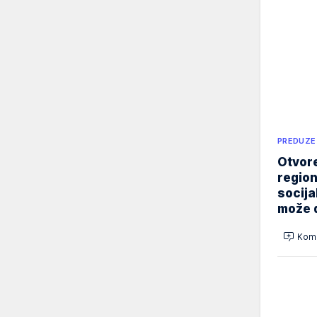
PREDUZE
Otvore
region
socija
može d
Kome