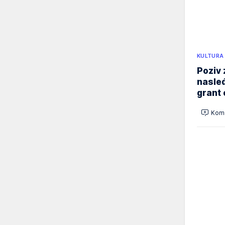
KULTURA
Poziv 
nasleđ
grant 
Kome