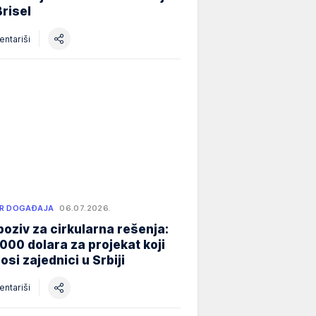
Brisel
ntariši
R DOGAĐAJA
06.07.2026.
poziv za cirkularna rešenja:
000 dolara za projekat koji
osi zajednici u Srbiji
ntariši