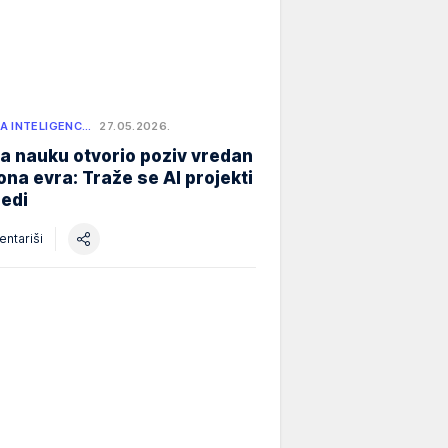
A INTELIGENC…
27.05.2026.
a nauku otvorio poziv vredan
iona evra: Traže se AI projekti
redi
ntariši