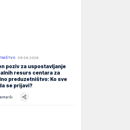
TNIŠTVO
09.06.2026.
n poziv za uspostavljanje
alnih resurs centara za
lno preduzetništvo: Ko sve
a se prijavi?
ntariši