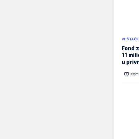
VEŠTAČK
Fond z
11 mil
u priv
Kome