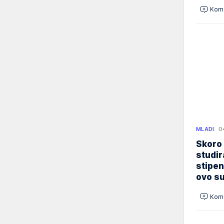
Kome
MLADI
0
Skoro
studir
stipen
ovo su
Kome