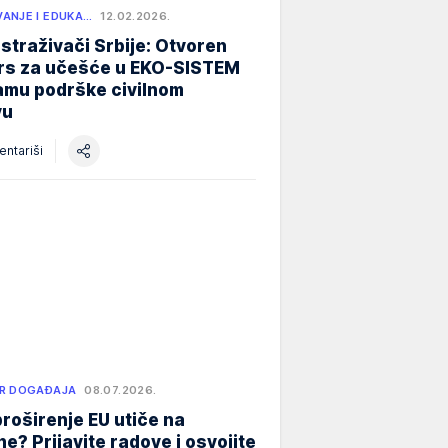
ANJE I EDUKA…
12.02.2026.
istraživači Srbije: Otvoren
rs za učešće u EKO-SISTEM
amu podrške civilnom
vu
ntariši
R DOGAĐAJA
08.07.2026.
roširenje EU utiče na
e? Prijavite radove i osvojite