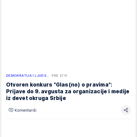
DEMOKRATIJA I LJUDS…
PRE 21 H
Otvoren konkurs "Glas(no) o pravima":
Prijave do 9. avgusta za organizacije i medije
iz devet okruga Srbije
Komentariši