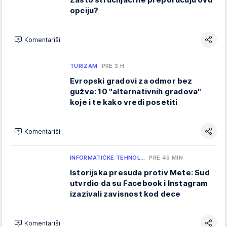
opciju?
Komentariši
TURIZAM
PRE 3 H
Evropski gradovi za odmor bez
gužve: 10 "alternativnih gradova"
koje i te kako vredi posetiti
Komentariši
INFORMATIČKE TEHNOL…
PRE 45 MIN
Istorijska presuda protiv Mete: Sud
utvrdio da su Facebook i Instagram
izazivali zavisnost kod dece
Komentariši