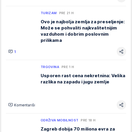
TURIZAM
PRE 21 H
Ovo je najbolja zemlja za preseljenje:
Može se pohvaliti najkvalitetnijim
vazduhom i dobrim poslovnim
prilikama
1
TRGOVINA
PRE 1 H
Usporen rast cena nekretnina: Velika
razlika na zapadu i jugu zemlje
Komentariši
ODRŽIVA MOBILNOST
PRE 18 H
Zagreb dobija 70 miliona evra za