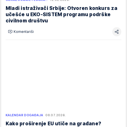
Mladi istraživači Srbije: Otvoren konkurs za
učešće u EKO-SISTEM programu podrške
civilnom društvu
Komentariši
KALENDAR DOGAĐAJA
08.07.2026.
Kako proširenje EU utiče na građane?