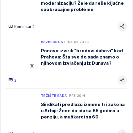
modernizaciju? Žele da reše ključne
saobraćajne probleme
Komentariši
BEZBEDNOST
04.08.2026.
Ponovo izvirili "brodovi duhovi" kod
Prahova: Šta sve do sada znamo o
njihovom izvlačenju iz Dunava?
2
TRŽIŠTE RADA
PRE 20 H
Sindikati predlažu izmene tri zakona
u Srbiji: Žene da idu sa 55 godina u
penziju, a muškarci sa 60