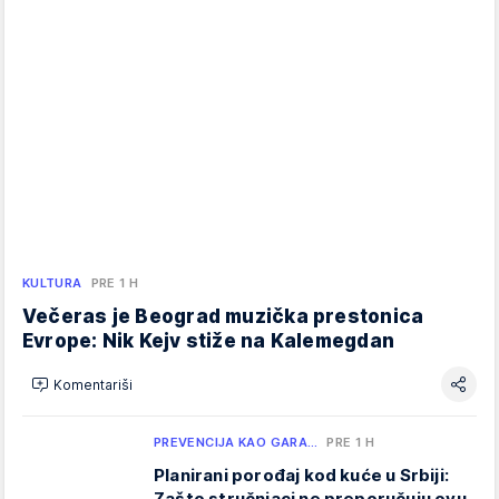
KULTURA
PRE 1 H
Večeras je Beograd muzička prestonica
Evrope: Nik Kejv stiže na Kalemegdan
Komentariši
PREVENCIJA KAO GARA…
PRE 1 H
Planirani porođaj kod kuće u Srbiji:
Zašto stručnjaci ne preporučuju ovu