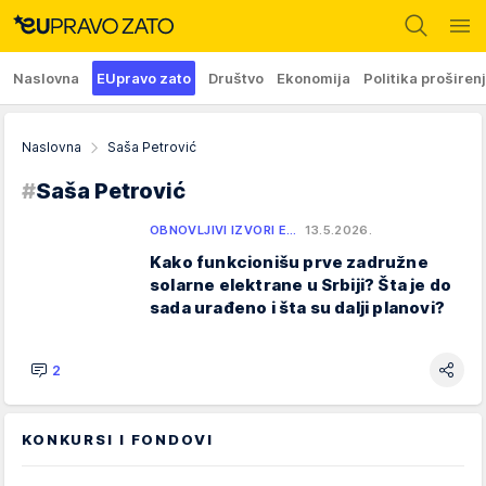
Naslovna
EUpravo zato
Društvo
Ekonomija
Politika proširen
Naslovna
Saša Petrović
#
Saša Petrović
OBNOVLJIVI IZVORI E…
13.5.2026.
Kako funkcionišu prve zadružne
solarne elektrane u Srbiji? Šta je do
sada urađeno i šta su dalji planovi?
2
KONKURSI I FONDOVI