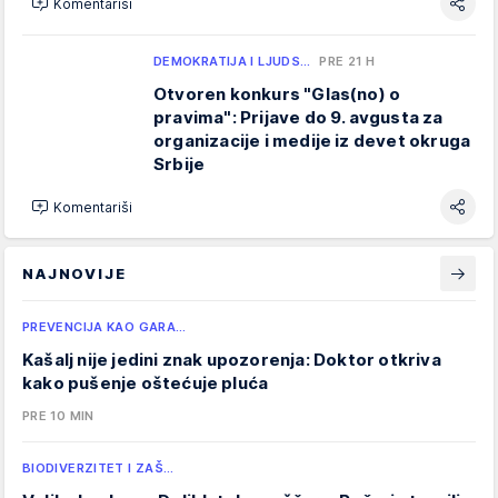
Komentariši
DEMOKRATIJA I LJUDS…
PRE 21 H
Otvoren konkurs "Glas(no) o
pravima": Prijave do 9. avgusta za
organizacije i medije iz devet okruga
Srbije
Komentariši
NAJNOVIJE
PREVENCIJA KAO GARA…
Kašalj nije jedini znak upozorenja: Doktor otkriva
kako pušenje oštećuje pluća
PRE 10 MIN
BIODIVERZITET I ZAŠ…