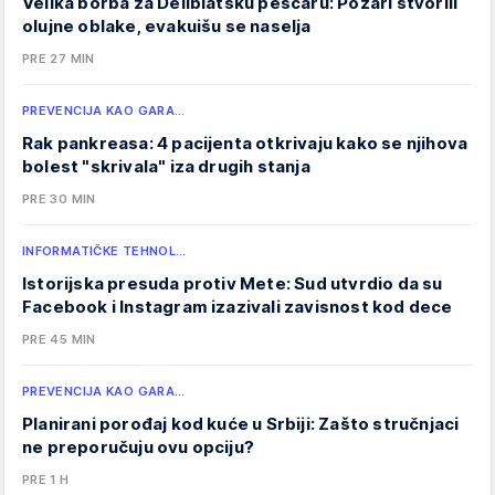
Velika borba za Deliblatsku peščaru: Požari stvorili
olujne oblake, evakuišu se naselja
PRE 27 MIN
PREVENCIJA KAO GARA…
Rak pankreasa: 4 pacijenta otkrivaju kako se njihova
bolest "skrivala" iza drugih stanja
PRE 30 MIN
INFORMATIČKE TEHNOL…
Istorijska presuda protiv Mete: Sud utvrdio da su
Facebook i Instagram izazivali zavisnost kod dece
PRE 45 MIN
PREVENCIJA KAO GARA…
Planirani porođaj kod kuće u Srbiji: Zašto stručnjaci
ne preporučuju ovu opciju?
PRE 1 H