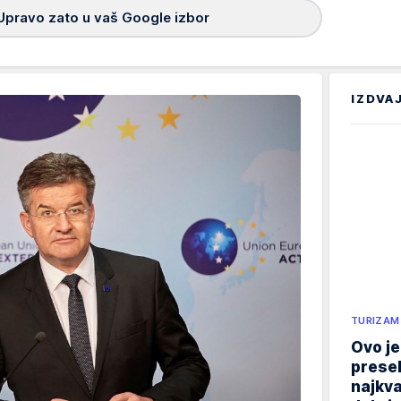
Upravo zato u vaš Google izbor
IZDVA
TURIZAM
Ovo je
presel
najkva