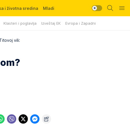
a i životna sredina
Mladi
Klasteri i poglavlja
Izveštaj EK
Evropa i Zapadni Balkan
itovoj vili:
jnom?