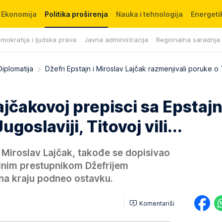
Ekonomija
Politika proširenja
Nauka i tehnologija
Energetik
mokratija i ljudska prava
Javna administracija
Regionalna saradnja
Diplomatija
Džefri Epstajn i Miroslav Lajčak razmenjivali poruke o T
ajčakovoj prepisci sa Epsta
goslaviji, Titovoj vili...
r, Miroslav Lajčak, takođe se dopisivao
lnim prestupnikom Džefrijem
na kraju podneo ostavku.
Komentariši