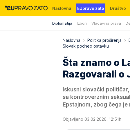
Naslovna
EUpravo zato
Društvo
Diplomatija
Izbori
Vladavina prava
De
Događaji
News
WMG fondacija
Naslovna
Politika proširenja
Slovak podneo ostavku
Šta znamo o L
Razgovarali o Ju
Iskusni slovački političa
sa kontroverznim seksua
Epstajnom, zbog čega je 
Objavljeno 03.02.2026. 12:51h