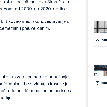
ministra spoljnih poslova Slovačke u
đstvom, od 2009. do 2020. godine.
 kritikovao medijsko izveštavanje o
icemernim i preuveličanim.
Kome
 bilo kakvo neprimereno ponašanje,
Kome
eformalnu i bezazlenu, a kasnije je
ečio da političke posledice padnu na
ediji.