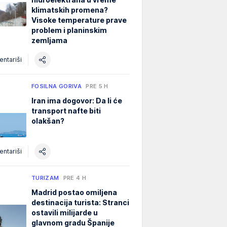
klimatskih promena?
Visoke temperature prave
problem i planinskim
zemljama
ntariši
FOSILNA GORIVA
PRE 5 H
Iran ima dogovor: Da li će
transport nafte biti
olakšan?
ntariši
TURIZAM
PRE 4 H
Madrid postao omiljena
destinacija turista: Stranci
ostavili milijarde u
glavnom gradu Španije