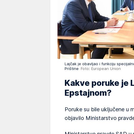
Lajčak je obavljao i funkciju specija
Prištine
Foto: European Union
Kakve poruke je 
Epstajnom?
Poruke su bile uključene u ma
objavilo Ministarstvo pravd
Ministarstvo pravde SAD u 