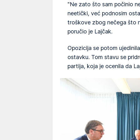
"Ne zato što sam počinio nek
neetički, već podnosim ostav
troškove zbog nečega što n
poručio je Lajčak.
Opozicija se potom ujedinil
ostavku. Tom stavu se pridr
partija, koja je ocenila da L