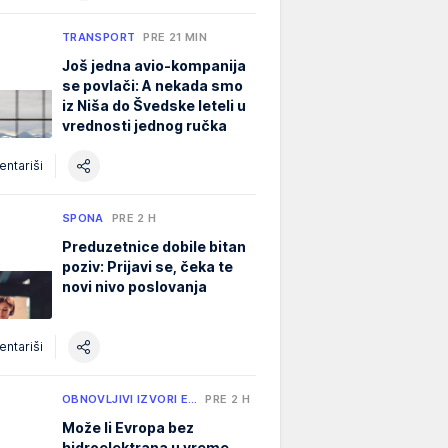
TRANSPORT
PRE 21 MIN
Još jedna avio-kompanija
se povlači: A nekada smo
iz Niša do Švedske leteli u
vrednosti jednog ručka
ntariši
SPONA
PRE 2 H
Preduzetnice dobile bitan
poziv: Prijavi se, čeka te
novi nivo poslovanja
ntariši
OBNOVLJIVI IZVORI E…
PRE 2 H
Može li Evropa bez
hidroelektrana u vreme