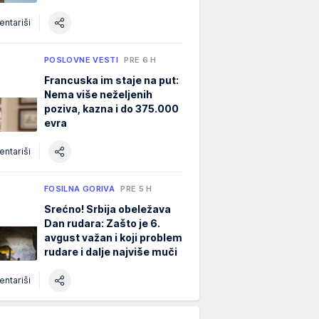
ntariši
POSLOVNE VESTI
PRE 6 H
Francuska im staje na put:
Nema više neželjenih
poziva, kazna i do 375.000
evra
ntariši
FOSILNA GORIVA
PRE 5 H
Srećno! Srbija obeležava
Dan rudara: Zašto je 6.
avgust važan i koji problem
rudare i dalje najviše muči
ntariši