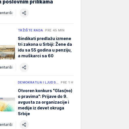
 poslovnim prilikama
ntariši
TRŽIŠTE RADA
PRE 45 MIN
Sindikati predlažu izmene
tri zakona u Srbiji: Žene da
idu sa 55 godina u penziju,
a muškarci sa 60
ntariši
DEMOKRATIJA I LJUDS…
PRE 1 H
Otvoren konkurs "Glas(no)
o pravima": Prijave do 9.
avgusta za organizacije i
medije iz devet okruga
Srbije
ntariši