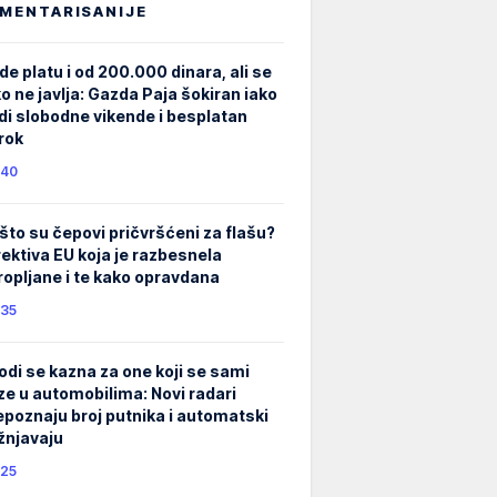
MENTARISANIJE
de platu i od 200.000 dinara, ali se
ko ne javlja: Gazda Paja šokiran iako
di slobodne vikende i besplatan
rok
40
što su čepovi pričvršćeni za flašu?
rektiva EU koja je razbesnela
ropljane i te kako opravdana
35
odi se kazna za one koji se sami
ze u automobilima: Novi radari
epoznaju broj putnika i automatski
žnjavaju
25