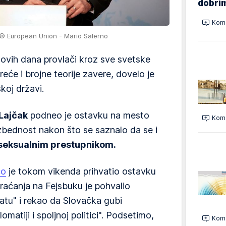
dobrim
Kome
/© European Union - Mario Salerno
e ovih dana provlači kroz sve svetske
će i brojne teorije zavere, dovelo je
koj državi.
Lajčak
podneo je ostavku na mesto
Kome
zbednost nakon što se saznalo da se i
seksualnim prestupnikom.
co
je tokom vikenda prihvatio ostavku
raćanja na Fejsbuku je pohvalio
atu" i rekao da Slovačka gubi
matiji i spoljnoj politici". Podsetimo,
Kome