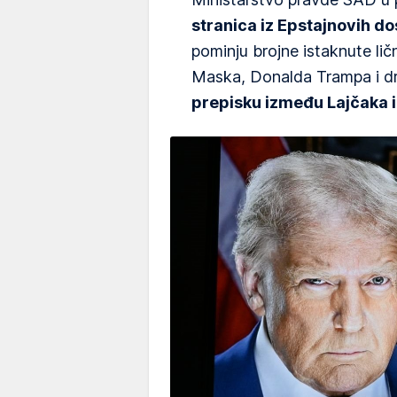
stranica iz Epstajnovih do
pominju brojne istaknute lič
Maska, Donalda Trampa i dru
prepisku između Lajčaka i