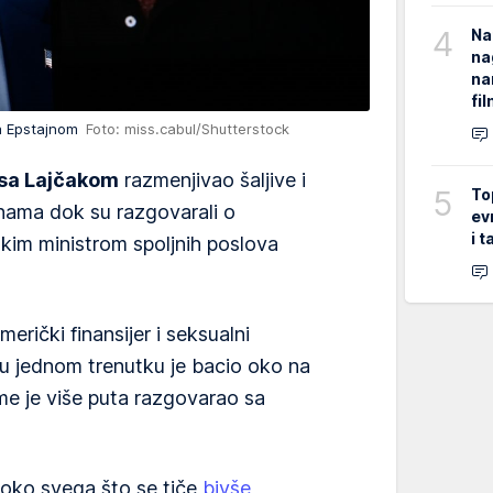
4
Na
na
na
fi
sa Epstajnom
Foto: miss.cabul/Shutterstock
 sa Lajčakom
razmenjivao šaljive i
5
To
ama dok su razgovarali o
ev
i 
kim ministrom spoljnih poslova
rički finansijer i seksualni
 u jednom trenutku je bacio oko na
ome je više puta razgovarao sa
"oko svega što se tiče
bivše