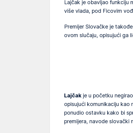
Lajčak je obavljao funkciju 
više vlada, pod Ficovim vo
Premijer Slovačke je takođe
ovom slučaju, opisujući ga l
Lajčak
je u početku negirao
opisujući komunikaciju kao n
ponudio ostavku kako bi spr
premijera, navode slovački m