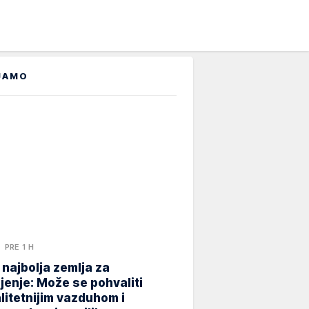
JAMO
PRE 1 H
 najbolja zemlja za
jenje: Može se pohvaliti
litetnijim vazduhom i