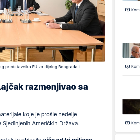
Kome
Kome
lnog predstavnika EU za dijalog Beograda i
Lajčak razmenjivao sa
terijale koje je prošle nedelje
e Sjedinjenih Američkih Država.
Kome
petak je objavilo
više od tri miliona