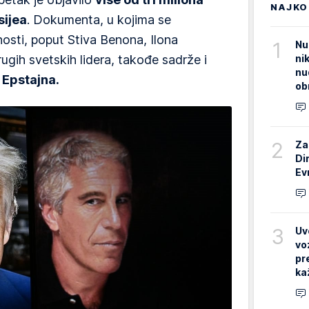
NAJKO
sijea
. Dokumenta, u kojima se
nosti, poput Stiva Benona, Ilona
1
Nu
ni
gih svetskih lidera, takođe sadrže i
nu
 Epstajna.
ob
2
Za
Di
Ev
3
Uv
vo
pr
ka