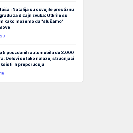
taša i Natalija su osvojile prestižnu
gradu za dizajn zvuka: Otkrile su
m kako možemo da "slušamo"
lmove
23
p 5 pouzdanih automobila do 3.000
ra: Delovi se lako nalaze, stručnjaci
taksisti ih preporučuju
18