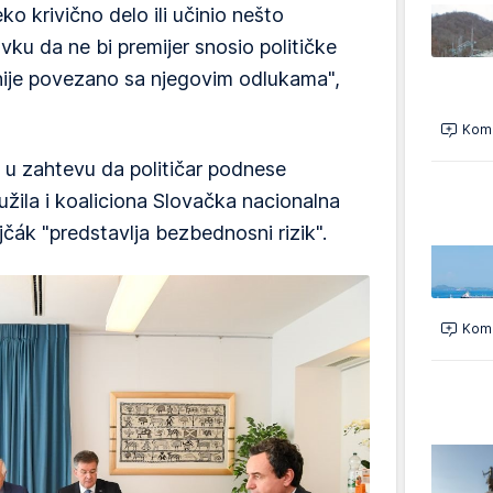
o krivično delo ili učinio nešto
ku da ne bi premijer snosio političke
ije povezano sa njegovim odlukama",
Kome
a u zahtevu da političar podnese
užila i koaliciona Slovačka nacionalna
ajčák "predstavlja bezbednosni rizik".
Kome