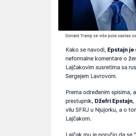
Donald Tramp se više puta sastao 
Kako se navodi,
Epstajn je
neformalne komentare o žen
Lajčakovim susretima sa rus
Sergejem Lavrovom.
Prema određenim spisima, ame
prestupnik,
Džefri Epstajn
,
vilu SFRJ u Njujorku, a o t
Lajčakom.
Lajčak mu je poručio da se 