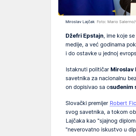
Miroslav Lajčak
Foto: Mario Salerno
Džefri Epstajn
, ime koje s
medije, a već godinama pokre
i do ostavke u jednoj evrops
Istaknuti političar
Miroslav 
savetnika za nacionalnu be
on dopisivao sa o
suđenim 
Slovački premijer
Robert Fi
svog savetnika, a tokom ob
Lajčaka kao "sjajnog diplom
"neverovatno iskustvo u diplo