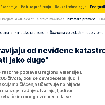
Ekonomija
Politika proširenja
Nauka i tehnologija
Energetik
Energetska efikasnost
Održiva mobilnost
Klimatske promene
Biod
redina
Klimatske promene
Špancima će trebati mnogo vremen
avljaju od neviđene katastro
ati jako dugo"
e razorne poplave u regionu Valensije u
200 života, dok se devedesetak ljudi i
 akcijama čišćenja učestvuje na hiljade
rmalizuje, radnje otvaraju, ljudi se
, trebaće im mnogo vremena da se