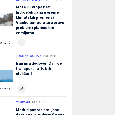
Može li Evropa bez
hidroelektrana u vreme
klimatskih promena?
Visoke temperature prave
problem i planinskim
zemljama
ntariši
FOSILNA GORIVA
PRE 21 H
Iran ima dogovor: Da li će
transport nafte biti
olakšan?
ntariši
TURIZAM
PRE 21 H
Madrid postao omiljena
destinacija turista: Stranci