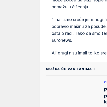
pomažu u čišćenju.
"Imali smo sreće jer mnogi f
popravio mašinu za posuđe. P
ostalo radi. Tako da smo teme
Euronews.
Ali drugi nisu imali toliko sre
MOŽDA ĆE VAS ZANIMATI
K
P
p
k