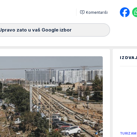
Komentariši
Upravo zato u vaš Google izbor
IZDVA
TURIZAM