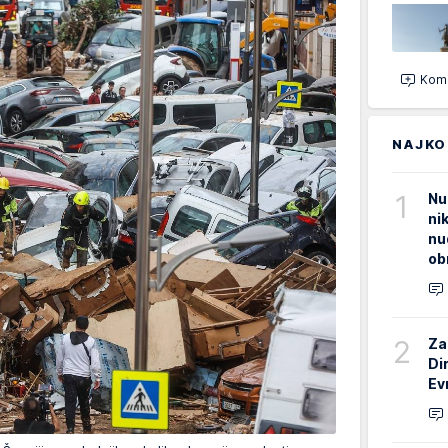
Kome
NAJKO
1
Nu
ni
nu
ob
2
Za
Di
Ev