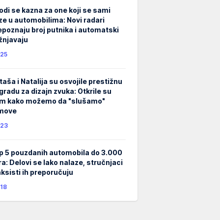
odi se kazna za one koji se sami
ze u automobilima: Novi radari
epoznaju broj putnika i automatski
žnjavaju
25
taša i Natalija su osvojile prestižnu
gradu za dizajn zvuka: Otkrile su
m kako možemo da "slušamo"
lmove
23
p 5 pouzdanih automobila do 3.000
ra: Delovi se lako nalaze, stručnjaci
taksisti ih preporučuju
18