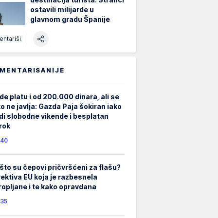
ostavili milijarde u
glavnom gradu Španije
ntariši
MENTARISANIJE
de platu i od 200.000 dinara, ali se
ko ne javlja: Gazda Paja šokiran iako
di slobodne vikende i besplatan
rok
40
što su čepovi pričvršćeni za flašu?
rektiva EU koja je razbesnela
ropljane i te kako opravdana
35