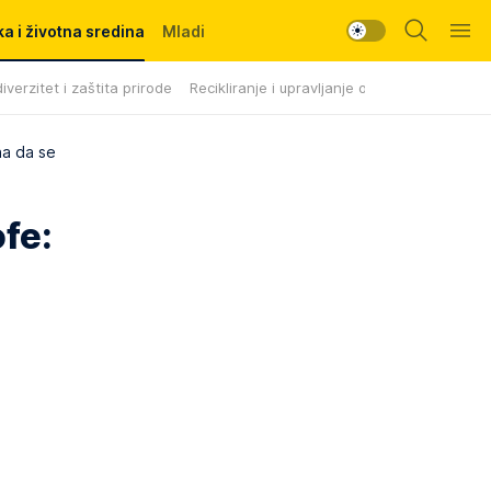
a i životna sredina
Mladi
iverzitet i zaštita prirode
Recikliranje i upravljanje otpadom
a da se
fe: