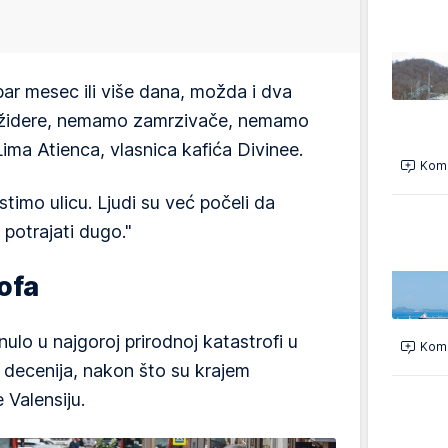
bar mesec ili više dana, možda i dva
ižidere, nemamo zamrzivače, nemamo
Lima Atienca, vlasnica kafića Divinee.
Kome
imo ulicu. Ljudi su već počeli da
 potrajati dugo."
ofa
lo u najgoroj prirodnoj katastrofi u
Kome
o decenija, nakon što su krajem
 Valensiju.