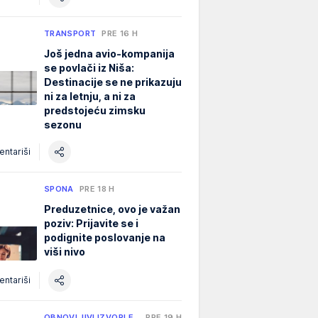
TRANSPORT
PRE 16 H
Još jedna avio-kompanija
se povlači iz Niša:
Destinacije se ne prikazuju
ni za letnju, a ni za
predstojeću zimsku
sezonu
ntariši
SPONA
PRE 18 H
Preduzetnice, ovo je važan
poziv: Prijavite se i
podignite poslovanje na
viši nivo
ntariši
OBNOVLJIVI IZVORI E…
PRE 19 H