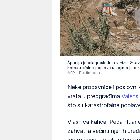
Španija je bila poslednja u nizu 'žrt
katastrofalne poplave u kojima je st
AFP / Profimedia
Neke prodavnice i poslovni o
vrata u predgrađima
Valensi
što su katastrofalne poplave
Vlasnica kafića, Pepa Huanes
zahvatila većinu njenih uređ
može početi da služi tople n