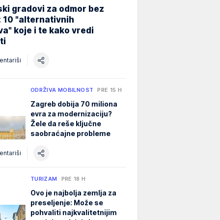
ki gradovi za odmor bez
 10 "alternativnih
a" koje i te kako vredi
ti
ntariši
ODRŽIVA MOBILNOST
PRE 15 H
Zagreb dobija 70 miliona
evra za modernizaciju?
Žele da reše ključne
saobraćajne probleme
ntariši
TURIZAM
PRE 18 H
Ovo je najbolja zemlja za
preseljenje: Može se
pohvaliti najkvalitetnijim