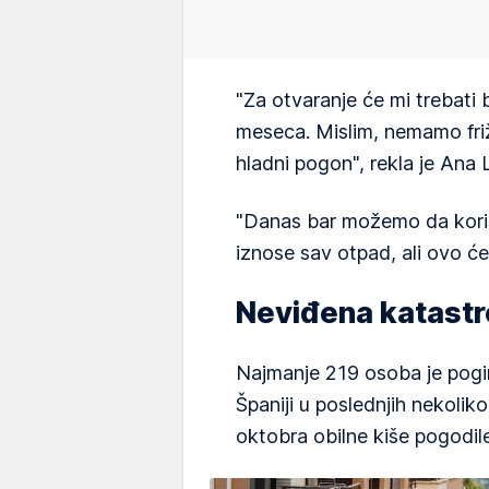
"Za otvaranje će mi trebati 
meseca. Mislim, nemamo fr
hladni pogon", rekla je Ana 
"Danas bar možemo da korist
iznose sav otpad, ali ovo će
Neviđena katastr
Najmanje 219 osoba je poginu
Španiji u poslednjih nekolik
oktobra obilne kiše pogodile