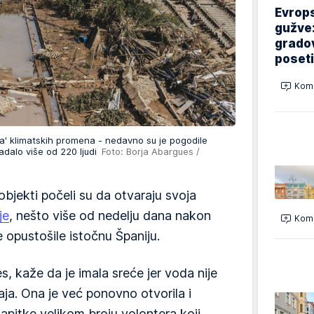
Evrops
gužve:
gradov
poseti
Kome
ava' klimatskih promena - nedavno su je pogodile
radalo više od 220 ljudi
Foto: Borja Abargues /
bjekti počeli su da otvaraju svoja
je
, nešto više od nedelju dana nakon
Kome
 opustošile istočnu Španiju.
, kaže da je imala sreće jer voda nije
aja. Ona je već ponovno otvorila i
apitke velikom broju volontera koji