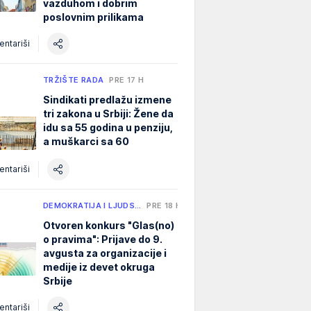
vazduhom i dobrim
poslovnim prilikama
ntariši
TRŽIŠTE RADA
PRE 17 H
Sindikati predlažu izmene
tri zakona u Srbiji: Žene da
idu sa 55 godina u penziju,
a muškarci sa 60
ntariši
DEMOKRATIJA I LJUDS…
PRE 18 H
Otvoren konkurs "Glas(no)
o pravima": Prijave do 9.
avgusta za organizacije i
medije iz devet okruga
Srbije
ntariši