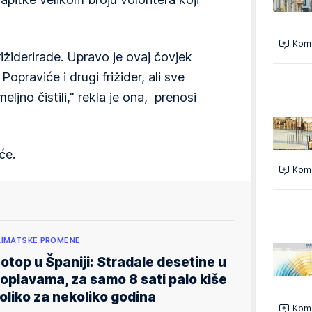
Kome
rižiderirade. Upravo je ovaj čovjek
opraviće i drugi frižider, ali sve
ljno čistili," rekla je ona, prenosi
će.
Kome
LIMATSKE PROMENE
otop u Španiji: Stradale desetine u
oplavama, za samo 8 sati palo kiše
oliko za nekoliko godina
Kome