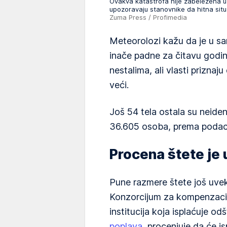
Ovakva katastrofa nije zabeležena u Š
upozoravaju stanovnike da hitna situ
Zuma Press / Profimedia
Meteorolozi kažu da je u sa
inače padne za čitavu godi
nestalima, ali vlasti priznaj
veći.
Još 54 tela ostala su neide
36.605 osoba, prema podacim
Procena štete je 
Pune razmere štete još uvek
Konzorcijum za kompenzacij
institucija koja isplaćuje o
poplava
, procenjuje da će is