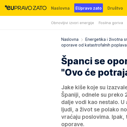
Naslovna
EUpravo zato
Društvo
Obnovljivi izvori energije
Fosilna goriva
Događaji
News
WMG fondacija
Naslovna
Energetika i životna s
oporave od katastrofalnih poplava
Španci se opor
"Ovo će potraj
Jake kiše koje su izazval
Španiji, odnele su preko 
dalje vodi kao nestalo. U
ljudi, a život se polako no
vraćaju poslovima. Ipak
oporave.