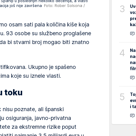
paniji u poslednjih nekoliko decenija, a vlasti
acija još nije završena
Foto: Rober Solsona /
3
Uv
vo
pr
mo osam sati pala količina kiše koja
ka
nu. 93 osobe su službeno proglašene
u da bi stvarni broj mogao biti znatno
4
Na
na
na
ntifikovana. Ukupno je spašeno
fi
a koje su iznele vlasti.
u toku
5
To
ev
i 
 nisu poznate, ali španski
u osiguranja, javno-privatna
dštete za ekstremne rizike poput
platiti najmanje 3,5 milijardi evra u