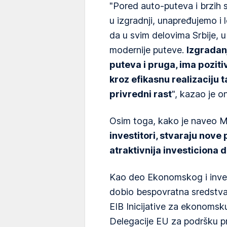
"Pored auto-puteva i brzih s
u izgradnji, unapređujemo i l
da u svim delovima Srbije, 
modernije puteve.
Izgradan
puteva i pruga, ima poziti
kroz efikasnu realizaciju t
privredni rast
", kazao je on
Osim toga, kako je naveo Mal
investitori, stvaraju nove 
atraktivnija investiciona d
Kao deo Ekonomskog i invest
dobio bespovratna sredstva 
EIB Inicijative za ekonoms
Delegacije EU za podršku pr