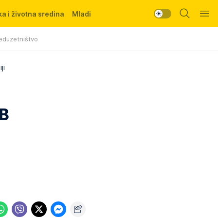
a i životna sredina
Mladi
eduzetništvo
ji
IB