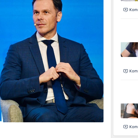
Kome
Kome
Kome