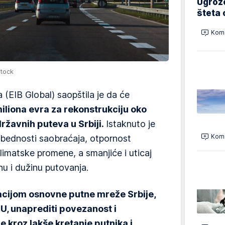
Ugrož
šteta 
Kome
htock
 (EIB Global) saopštila je da će
miliona evra za rekonstrukciju oko
državnih puteva u Srbiji.
Istaknuto je
Kome
zbednosti saobraćaja, otpornost
limatske promene, a smanjiće i uticaj
nu i dužinu putovanja.
cijom osnovne putne mreže Srbije,
U, unaprediti povezanost i
 kroz lakše kretanje putnika i