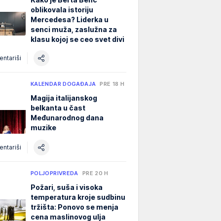
oblikovala istoriju
Mercedesa? Liderka u
senci muža, zaslužna za
klasu kojoj se ceo svet divi
ntariši
KALENDAR DOGAĐAJA
PRE 18 H
Magija italijanskog
belkanta u čast
Međunarodnog dana
muzike
ntariši
POLJOPRIVREDA
PRE 20 H
Požari, suša i visoka
temperatura kroje sudbinu
tržišta: Ponovo se menja
cena maslinovog ulja