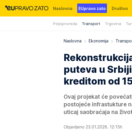
Naslovna
EUpravo zato
Društvo
Poljoprivreda
Transport
Trgovina
Tur
Događaji
News
WMG fondacija
Naslovna
Ekonomija
Transpo
Rekonstrukcija
puteva u Srbij
kreditom od 15
Ovaj projekat će povećat
postojeće infrastukture 
uticaj saobraćaja na živo
Objavljeno 23.01.2026. 12:15h