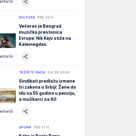
ntariši
KULTURA
PRE 22 H
Večeras je Beograd
muzička prestonica
Evrope: Nik Kejv stiže na
Kalemegdan
ntariši
TRŽIŠTE RADA
06.08.2026.
Sindikati predlažu izmene
tri zakona u Srbiji: Žene da
idu sa 55 godina u penziju,
a muškarci sa 60
ntariši
SPONA
PRE 17 H
Kako je Berta Benc