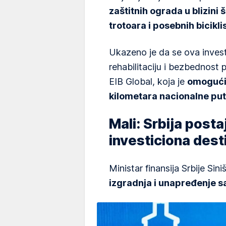
zaštitnih ograda u blizini š
trotoara i posebnih bicikli
Ukazeno je da se ova investi
rehabilitaciju i bezbednost 
EIB Global, koja je
omogućil
kilometara nacionalne pu
Mali: Srbija posta
investiciona dest
Ministar finansija Srbije Sini
izgradnja i unapređenje sa