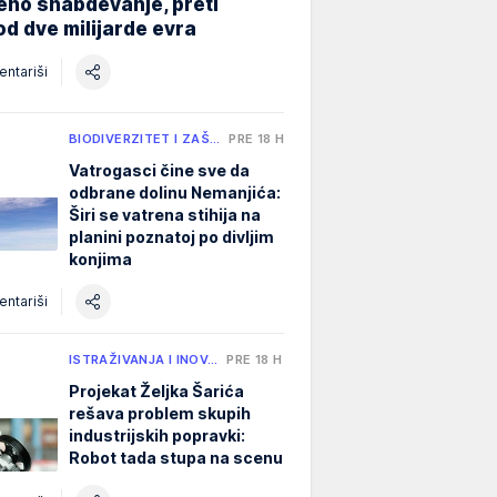
eno snabdevanje, preti
od dve milijarde evra
ntariši
BIODIVERZITET I ZAŠ…
PRE 18 H
Vatrogasci čine sve da
odbrane dolinu Nemanjića:
Širi se vatrena stihija na
planini poznatoj po divljim
konjima
ntariši
ISTRAŽIVANJA I INOV…
PRE 18 H
Projekat Željka Šarića
rešava problem skupih
industrijskih popravki:
Robot tada stupa na scenu