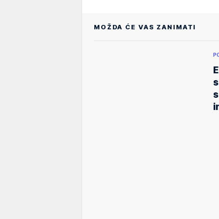
MOŽDA ĆE VAS ZANIMATI
P
E
s
s
i