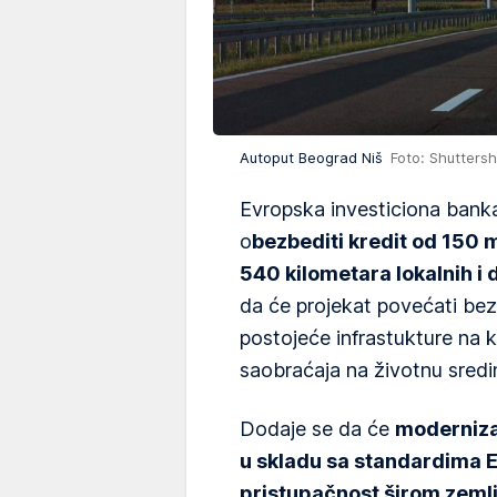
Autoput Beograd Niš
Foto: Shutters
Evropska investiciona banka
o
bezbediti kredit od 150 
540 kilometara lokalnih i 
da će projekat povećati be
postojeće infrastukture na k
saobraćaja na životnu sredi
Dodaje se da će
moderniza
u skladu sa standardima E
pristupačnost širom zemlje