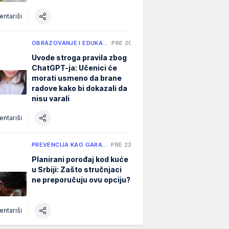
ntariši
OBRAZOVANJE I EDUKA…
PRE 20 H
Uvode stroga pravila zbog
ChatGPT-ja: Učenici će
morati usmeno da brane
radove kako bi dokazali da
nisu varali
ntariši
PREVENCIJA KAO GARA…
PRE 22 H
Planirani porođaj kod kuće
u Srbiji: Zašto stručnjaci
ne preporučuju ovu opciju?
ntariši