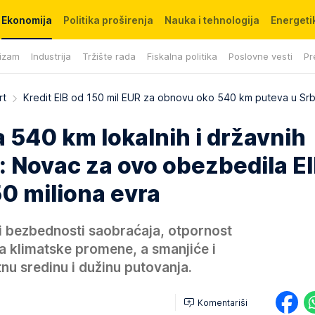
Ekonomija
Politika proširenja
Nauka i tehnologija
Energetik
izam
Industrija
Tržište rada
Fiskalna politika
Poslovne vesti
Pr
rt
Kredit EIB od 150 mil EUR za obnovu oko 540 km puteva u Srbi
 540 km lokalnih i državnih
i: Novac za ovo obezbedila E
0 miliona evra
i bezbednosti saobraćaja, otpornost
na klimatske promene, a smanjiće i
tnu sredinu i dužinu putovanja.
Komentariši