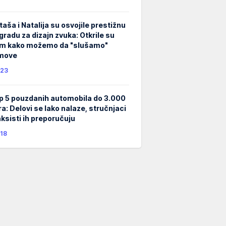
taša i Natalija su osvojile prestižnu
gradu za dizajn zvuka: Otkrile su
m kako možemo da "slušamo"
lmove
23
p 5 pouzdanih automobila do 3.000
ra: Delovi se lako nalaze, stručnjaci
taksisti ih preporučuju
18