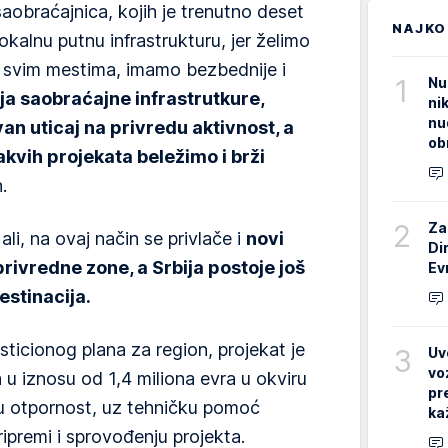
aobraćajnica, kojih je trenutno deset
NAJKO
okalnu putnu infrastrukturu, jer želimo
u svim mestima, imamo bezbednije i
1
Nu
ja saobraćajne infrastrutkure,
ni
nu
van uticaj na privredu aktivnost, a
ob
akvih projekata beležimo i brži
.
2
Za
i, na ovaj način se privlače i
novi
Di
privredne zone, a Srbija postoje još
Ev
estinacija.
icionog plana za region, projekat je
3
Uv
vo
u iznosu od 1,4 miliona evra u okviru
pr
ku otpornost, uz tehničku pomoć
ka
ipremi i sprovođenju projekta.