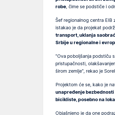
robe
, čime se podstiče i odr
Šef regionalnog centra EIB 
istakao je da projekat pod
transport, uklanja saobra
Srbije u regionalne i evro
"Ova poboljšanja podstiču 
pristupačnosti, olakšavanje
širom zemlje", rekao je Sorel
Projektom će se, kako je n
unapređenje bezbednosti i
bicikliste, posebno na lok
Objašnjeno je da one podr