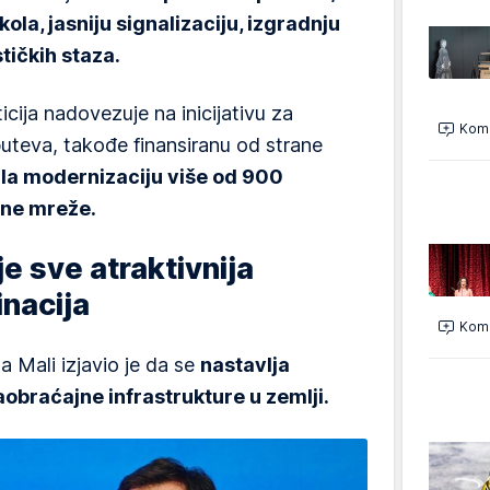
kola, jasniju signalizaciju, izgradnju
stičkih staza.
cija nadovezuje na inicijativu za
Kome
puteva, takođe finansiranu od strane
a modernizaciju više od 900
tne mreže.
je sve atraktivnija
inacija
Kome
ša Mali izjavio je da se
nastavlja
obraćajne infrastrukture u zemlji.