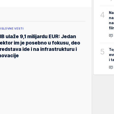
4
Na
na
na
fi
OSLOVNE VESTI
IB ulaže 9,1 milijardu EUR: Jedan
ektor im je posebno u fokusu, deo
redstava ide i na infrastrukturu i
5
To
ev
novacije
i 