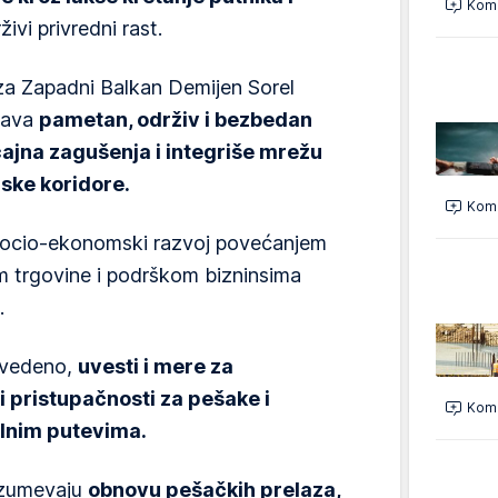
Kome
živi privredni rast.
za Zapadni Balkan Demijen Sorel
ržava
pametan, održiv i bezbedan
ćajna zagušenja i integriše mrežu
pske koridore.
Kome
socio-ekonomski razvoj povećanjem
m trgovine i podrškom bizninsima
.
avedeno,
uvesti i mere za
 pristupačnosti za pešake i
Kome
alnim putevima.
azumevaju
obnovu pešačkih prelaza,