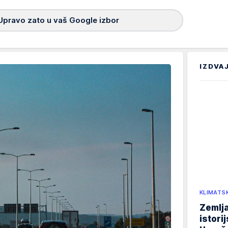
Upravo zato u vaš Google izbor
IZDVA
KLIMATS
Zemlja
istori