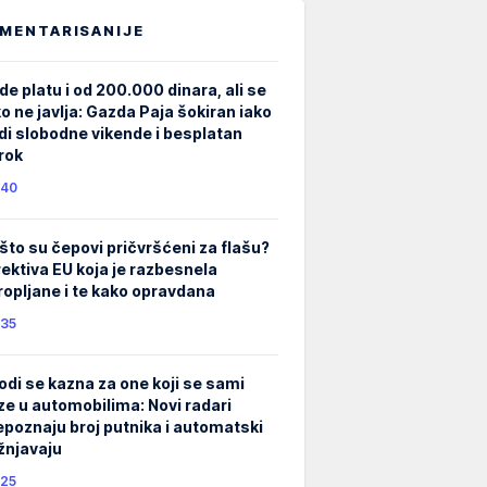
MENTARISANIJE
de platu i od 200.000 dinara, ali se
ko ne javlja: Gazda Paja šokiran iako
di slobodne vikende i besplatan
rok
40
što su čepovi pričvršćeni za flašu?
rektiva EU koja je razbesnela
ropljane i te kako opravdana
35
odi se kazna za one koji se sami
ze u automobilima: Novi radari
epoznaju broj putnika i automatski
žnjavaju
25