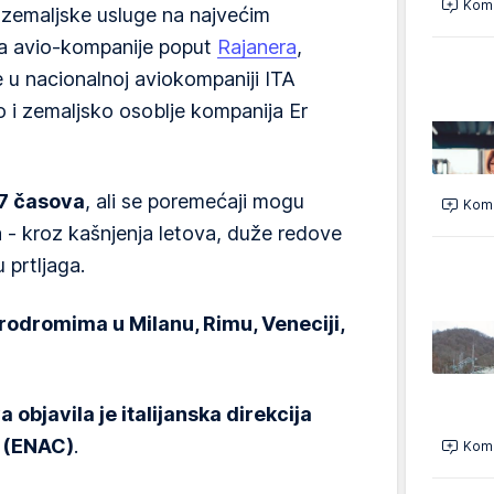
Kome
u zemaljske usluge na najvećim
za avio-kompanije poput
Rajanera
,
e u nacionalnoj aviokompaniji ITA
o i zemaljsko osoblje kompanija Er
17 časova
, ali se poremećaji mogu
Kome
 - kroz kašnjenja letova, duže redove
 prtljaga.
rodromima u Milanu, Rimu, Veneciji,
objavila je italijanska direkcija
 (ENAC)
.
Kome