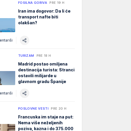
FOSILNA GORIVA
PRE 19 H
Iran ima dogovor: Da li će
transport nafte biti
olakšan?
ntariši
TURIZAM
PRE 18 H
Madrid postao omiljena
destinacija turista: Stranci
ostavili milijarde u
glavnom gradu Španije
ntariši
POSLOVNE VESTI
PRE 20 H
Francuska im staje na put:
Nema više neželjenih
poziva, kazna i do 375.000