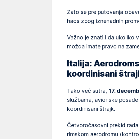
Zato se pre putovanja obave
haos zbog iznenadnih prom
Važno je znati i da ukoliko v
možda imate pravo na zamen
Italija: Aerodrom
koordinisani štraj
Tako već sutra,
17. decem
službama, avionske posade i k
koordinisani štrajk.
Četvoročasovni prekid rad
rimskom aerodromu (kontrola