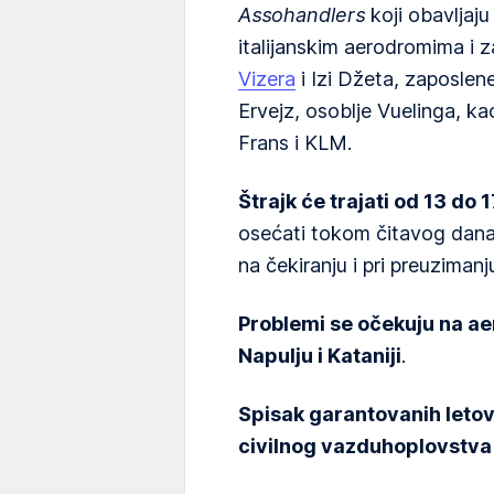
Assohandlers
koji obavljaj
italijanskim aerodromima i 
Vizera
i Izi Džeta, zaposlen
Ervejz, osoblje Vuelinga, ka
Frans i KLM.
Štrajk će trajati od 13 do 
osećati tokom čitavog dana
na čekiranju i pri preuzimanju
Problemi se očekuju na ae
Napulju i Kataniji
.
Spisak garantovanih letova 
civilnog vazduhoplovstva