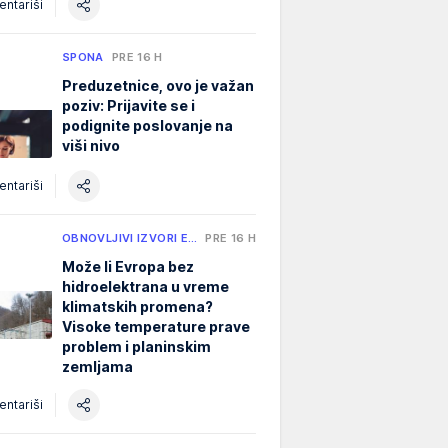
ntariši
SPONA
PRE 16 H
Preduzetnice, ovo je važan
poziv: Prijavite se i
podignite poslovanje na
viši nivo
ntariši
OBNOVLJIVI IZVORI E…
PRE 16 H
Može li Evropa bez
hidroelektrana u vreme
klimatskih promena?
Visoke temperature prave
problem i planinskim
zemljama
ntariši