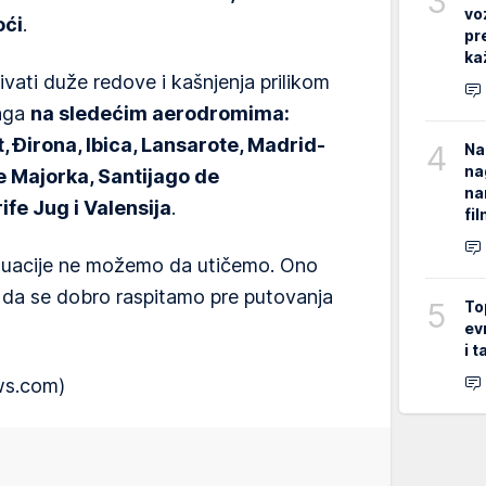
3
vo
oći
.
pr
ka
vati duže redove i kašnjenja prilikom
jaga
na sledećim aerodromima:
, Đirona, Ibica, Lansarote, Madrid-
4
Na
na
 Majorka, Santijago de
na
ife Jug i Valensija
.
fi
situacije ne možemo da utičemo. Ono
da se dobro raspitamo pre putovanja
5
To
ev
i 
ws.com)