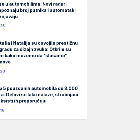
ze u automobilima: Novi radari
epoznaju broj putnika i automatski
žnjavaju
25
taša i Natalija su osvojile prestižnu
gradu za dizajn zvuka: Otkrile su
m kako možemo da "slušamo"
lmove
23
p 5 pouzdanih automobila do 3.000
ra: Delovi se lako nalaze, stručnjaci
taksisti ih preporučuju
18