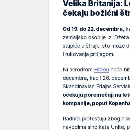
Velika Britanija
čekaju božićni št
Od 19. do 22. decembra
, k
zemaljsko osoblje Izi Džet
stupiće u štrajk, što može d
i rukovanja prtljagom.
Ni aerodrom
Hitrou
neće bit
decembra, kao i 26. decemb
Skandinavian Erlajns Servis
očekuju poremećaji na le
kompanije, poput Kopenha
Radnici protestuju zbog nisk
navodima sindikata Unite, p