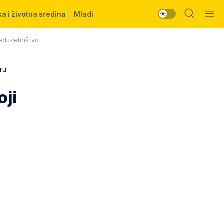
a i životna sredina
Mladi
eduzetništvo
ru
oji