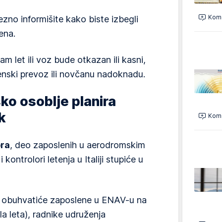
Kome
zno informišite kako biste izbegli
ena.
am let ili voz bude otkazan ili kasni,
ski prevoz ili novčanu nadoknadu.
sko osoblje planira
k
Kome
bra
, deo zaposlenih u aerodromskim
ontrolori letenja u Italiji stupiće u
a obuhvatiće zaposlene u ENAV-u na
 leta), radnike udruženja