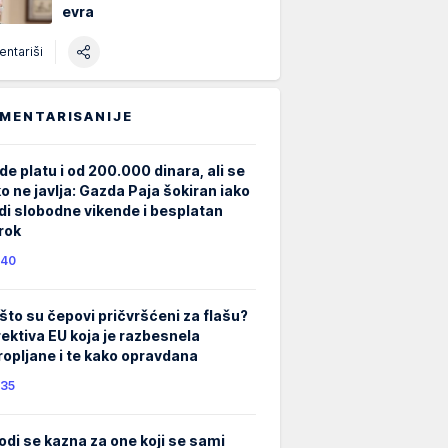
evra
ntariši
MENTARISANIJE
de platu i od 200.000 dinara, ali se
ko ne javlja: Gazda Paja šokiran iako
di slobodne vikende i besplatan
rok
40
što su čepovi pričvršćeni za flašu?
rektiva EU koja je razbesnela
ropljane i te kako opravdana
35
odi se kazna za one koji se sami