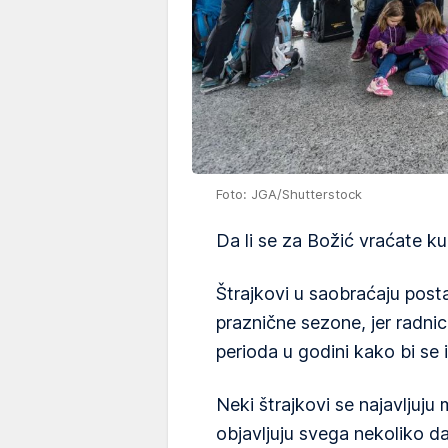
Foto: JGA/Shutterstock
Da li se za Božić vraćate kuć
Štrajkovi u saobraćaju pos
praznične sezone, jer radnic
perioda u godini kako bi se i
Neki štrajkovi se najavljuj
objavljuju svega nekoliko da