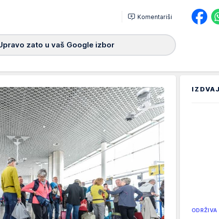
Komentariši
Upravo zato u vaš Google izbor
IZDVA
ODRŽIVA