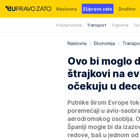
Naslovna
EUpravo zato
Društvo
Poljoprivreda
Transport
Trgovina
Tur
Događaji
News
WMG fondacija
Naslovna
Ekonomija
Transpo
Ovo bi moglo d
štrajkovi na 
očekuju u de
Putnike širom Evrope tok
poremećaji u avio-saobra
aerodromskog osoblja. Obus
Španiji mogle bi da izazo
redove, baš u jednom od 