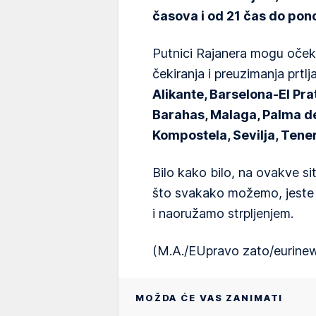
časova i od 21 čas do pon
Putnici Rajanera mogu očeki
čekiranja i preuzimanja prtl
Alikante, Barselona-El Prat
Barahas, Malaga, Palma de
Kompostela, Sevilja, Tener
Bilo kako bilo, na ovakve 
što svakako možemo, jeste 
i naoružamo strpljenjem.
(M.A./EUpravo zato/eurine
MOŽDA ĆE VAS ZANIMATI