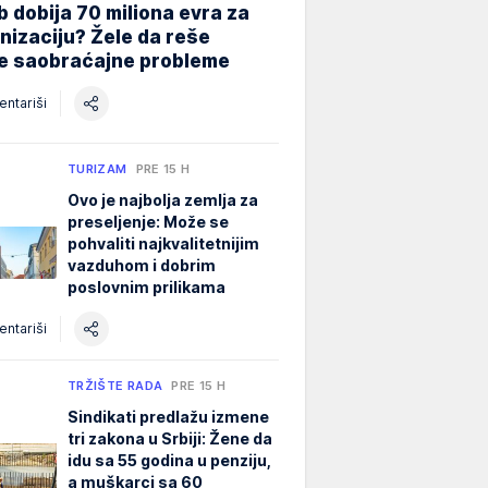
 dobija 70 miliona evra za
izaciju? Žele da reše
ne saobraćajne probleme
ntariši
TURIZAM
PRE 15 H
Ovo je najbolja zemlja za
preseljenje: Može se
pohvaliti najkvalitetnijim
vazduhom i dobrim
poslovnim prilikama
ntariši
TRŽIŠTE RADA
PRE 15 H
Sindikati predlažu izmene
tri zakona u Srbiji: Žene da
idu sa 55 godina u penziju,
a muškarci sa 60