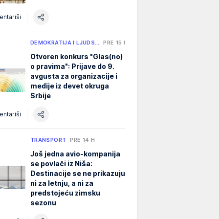
ntariši
DEMOKRATIJA I LJUDS…
PRE 15 H
Otvoren konkurs "Glas(no)
o pravima": Prijave do 9.
avgusta za organizacije i
medije iz devet okruga
Srbije
ntariši
TRANSPORT
PRE 14 H
Još jedna avio-kompanija
se povlači iz Niša:
Destinacije se ne prikazuju
ni za letnju, a ni za
predstojeću zimsku
sezonu