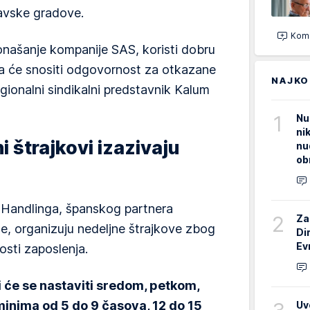
avske gradove.
Kome
onašanje kompanije SAS, koristi dobru
ada će snositi odgovornost za otkazane
NAJKO
egionalni sindikalni predstavnik Kalum
1
Nu
ni
i štrajkovi izazivaju
nu
ob
l Handlinga, španskog partnera
2
Za
e, organizuju nedeljne štrajkove zbog
Di
Ev
osti zaposlenja.
i će se nastaviti sredom, petkom,
minima od 5 do 9 časova, 12 do 15
Uv