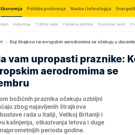
Ekonomija
Politika proširenja
Nauka i tehnologija
Energetik
izam
Industrija
Tržište rada
Fiskalna politika
Poslovne vesti
Pr
rt
Koji štrajkovi na evropskim aerodromima se očekuju u decemb
a vam upropasti praznike: K
evropskim aerodromima se
cembru
om božićnih praznika očekuju ozbiljni
ćaju zbog najavljenih štrajkova
tave rada u Italiji, Velikoj Britaniji i
vu kašnjenja, otkazivanja letova i duge
najprometnijih perioda godine.