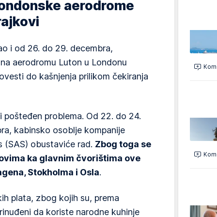
: Londonske aerodrome
rajkovi
ao i od 26. do 29. decembra,
a na aerodromu Luton u Londonu
Kome
ovesti do kašnjenja prilikom čekiranja
i pošteđen problema. Od 22. do 24.
ra, kabinsko osoblje kompanije
is (SAS) obustaviće rad.
Zbog toga se
Kome
tovima ka glavnim čvorištima ove
gena, Stokholma i Osla
.
ih plata, zbog kojih su, prema
rinuđeni da koriste narodne kuhinje