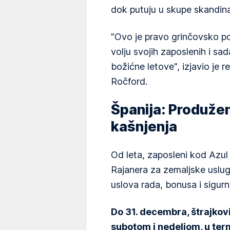
dok putuju u skupe skandin
"Ovo je pravo grinčovsko p
volju svojih zaposlenih i s
božićne letove", izjavio je r
Ročford.
Španija: Produžen
kašnjenja
Od leta, zaposleni kod Azu
Rajanera za zemaljske uslug
uslova rada, bonusa i sigurn
Do 31. decembra, štrajkov
subotom i nedeljom, u ter