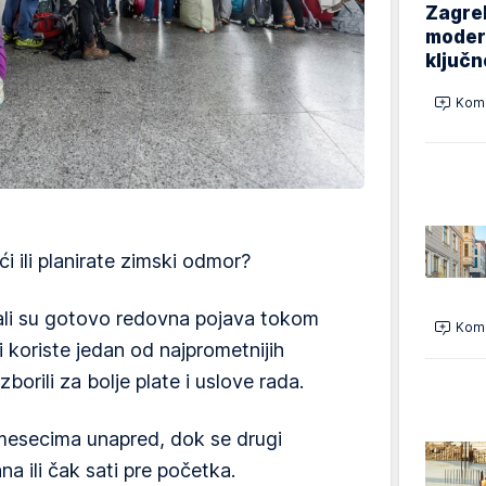
Zagreb
modern
ključ
Kome
i ili planirate zimski odmor?
tali su gotovo redovna pojava tokom
Kome
i koriste jedan od najprometnijih
zborili za bolje plate i uslove rada.
u mesecima unapred, dok se drugi
na ili čak sati pre početka.