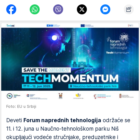
Foto: EU u Srbiji
Deveti
Forum naprednih tehnologija
održaće se
11. i 12. juna u Naučno-tehnološkom parku Niš
okupljajući vodeće stručnjake, preduzetnike i