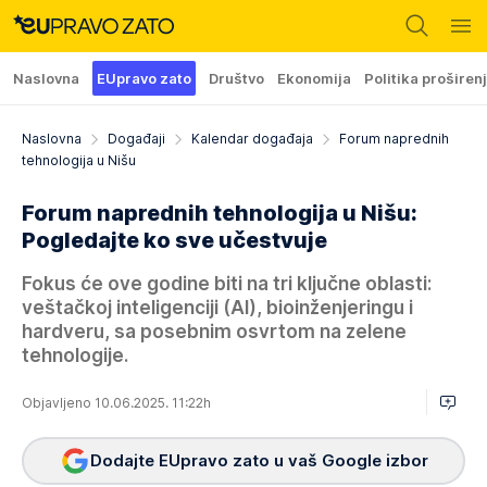
Naslovna
EUpravo zato
Društvo
Ekonomija
Politika proširen
Naslovna
Događaji
Kalendar događaja
Forum naprednih
tehnologija u Nišu
Forum naprednih tehnologija u Nišu:
Pogledajte ko sve učestvuje
Fokus će ove godine biti na tri ključne oblasti:
veštačkoj inteligenciji (AI), bioinženjeringu i
hardveru, sa posebnim osvrtom na zelene
tehnologije.
Objavljeno 10.06.2025. 11:22h
Dodajte EUpravo zato u vaš Google izbor