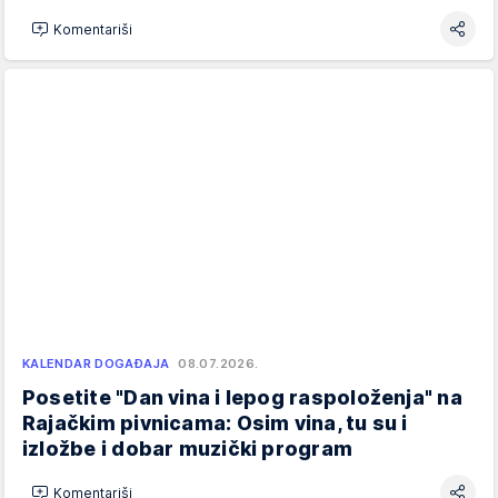
Komentariši
KALENDAR DOGAĐAJA
08.07.2026.
Posetite "Dan vina i lepog raspoloženja" na
Rajačkim pivnicama: Osim vina, tu su i
izložbe i dobar muzički program
Komentariši