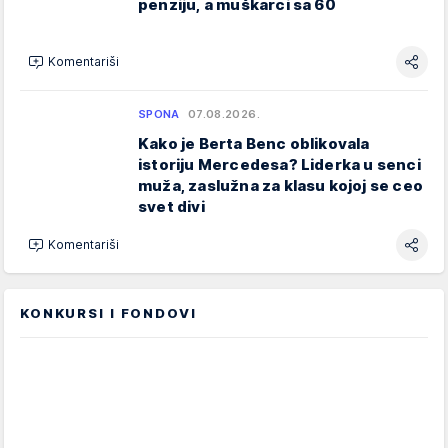
penziju, a muškarci sa 60
Komentariši
SPONA
07.08.2026.
Kako je Berta Benc oblikovala
istoriju Mercedesa? Liderka u senci
muža, zaslužna za klasu kojoj se ceo
svet divi
Komentariši
KONKURSI I FONDOVI