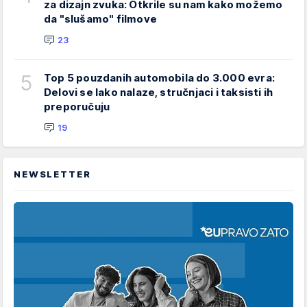
za dizajn zvuka: Otkrile su nam kako možemo
da "slušamo" filmove
23
5
Top 5 pouzdanih automobila do 3.000 evra:
Delovi se lako nalaze, stručnjaci i taksisti ih
preporučuju
19
NEWSLETTER