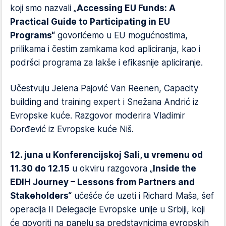
koji smo nazvali „
Accessing EU Funds: A
Practical Guide to Participating in EU
Programs“
govorićemo u EU mogućnostima,
prilikama i čestim zamkama kod apliciranja, kao i
podršci programa za lakše i efikasnije apliciranje.
Učestvuju Jelena Pajović Van Reenen, Capacity
building and training expert i Snežana Andrić iz
Evropske kuće. Razgovor moderira Vladimir
Đorđević iz Evropske kuće Niš.
12. juna u Konferencijskoj Sali, u vremenu od
11.30 do 12.15
u okviru razgovora „
Inside the
EDIH Journey – Lessons from Partners and
Stakeholders“
učešće će uzeti i Richard Maša, šef
operacija II Delegacije Evropske unije u Srbiji, koji
će govoriti na panelu sa predstavnicima evropskih