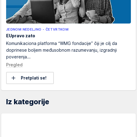
JEDNOM NEDELJNO - ČETVRTKOM
EUpravo zato
Komunikaciona platforma “WMG fondacije” čiji je cilj da
doprinese boljem međusobnom razumevanju, izgradnji
poverenja...
Pregled
Pretplati se!
Iz kategorije