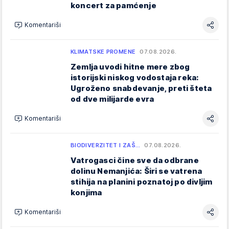
koncert za pamćenje
Komentariši
KLIMATSKE PROMENE
07.08.2026.
Zemlja uvodi hitne mere zbog
istorijski niskog vodostaja reka:
Ugroženo snabdevanje, preti šteta
od dve milijarde evra
Komentariši
BIODIVERZITET I ZAŠ…
07.08.2026.
Vatrogasci čine sve da odbrane
dolinu Nemanjića: Širi se vatrena
stihija na planini poznatoj po divljim
konjima
Komentariši