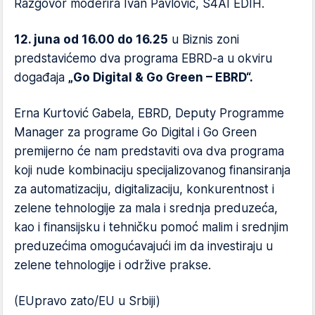
Razgovor moderira Ivan Pavlović, S4AI EDIH.
12. juna od 16.00 do 16.25
u Biznis zoni
predstavićemo dva programa EBRD-a u okviru
događaja
„Go Digital & Go Green – EBRD“.
Erna Kurtović Gabela, EBRD, Deputy Programme
Manager za programe Go Digital i Go Green
premijerno će nam predstaviti ova dva programa
koji nude kombinaciju specijalizovanog finansiranja
za automatizaciju, digitalizaciju, konkurentnost i
zelene tehnologije za mala i srednja preduzeća,
kao i finansijsku i tehničku pomoć malim i srednjim
preduzećima omogućavajući im da investiraju u
zelene tehnologije i održive prakse.
(EUpravo zato/EU u Srbiji)