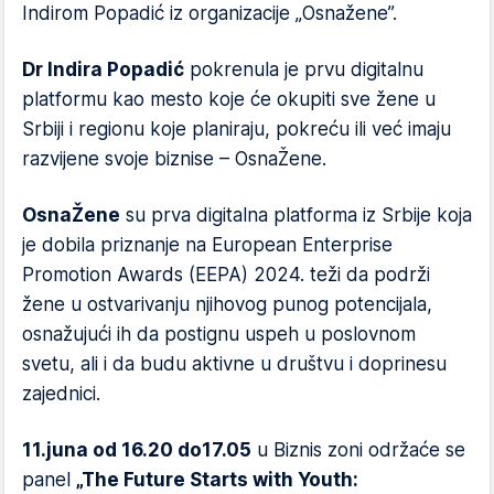
Indirom Popadić iz organizacije „Osnažene”.
Dr Indira Popadić
pokrenula je prvu digitalnu
platformu kao mesto koje će okupiti sve žene u
Srbiji i regionu koje planiraju, pokreću ili već imaju
razvijene svoje biznise – OsnaŽene.
OsnaŽene
su prva digitalna platforma iz Srbije koja
je dobila priznanje na European Enterprise
Promotion Awards (EEPA) 2024. teži da podrži
žene u ostvarivanju njihovog punog potencijala,
osnažujući ih da postignu uspeh u poslovnom
svetu, ali i da budu aktivne u društvu i doprinesu
zajednici.
11.juna od 16.20 do17.05
u Biznis zoni održaće se
panel
„The Future Starts with Youth: