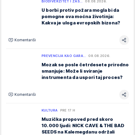
BIODIVERZITET I ZAŠ…
08.08.2026.
U borbi protiv požara mogla bi da
pomogne ova moćna životinja:
Kakva je uloga evropskih bizona?
Komentariši
PREVENCIJA KAO GARA…
08.08.2026.
Mozak se posle četrdesete prirodno
smanjuje: Može li sviranje
instrumenta da uspori taj proces?
Komentariši
KULTURA
PRE 17 H
Muzička propoved pred skoro
10.000 ljudi: NICK CAVE & THE BAD
SEEDS na Kalemegdanu održali