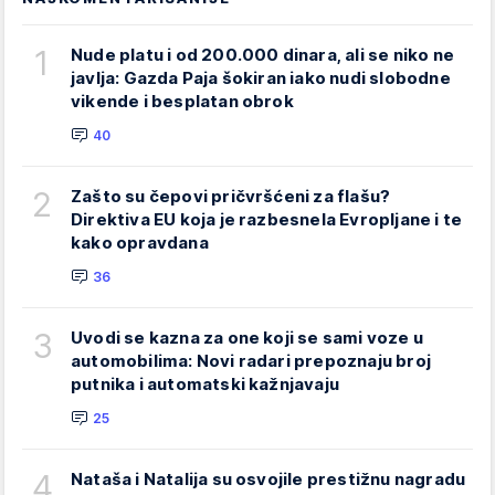
1
Nude platu i od 200.000 dinara, ali se niko ne
javlja: Gazda Paja šokiran iako nudi slobodne
vikende i besplatan obrok
40
2
Zašto su čepovi pričvršćeni za flašu?
Direktiva EU koja je razbesnela Evropljane i te
kako opravdana
36
3
Uvodi se kazna za one koji se sami voze u
automobilima: Novi radari prepoznaju broj
putnika i automatski kažnjavaju
25
4
Nataša i Natalija su osvojile prestižnu nagradu