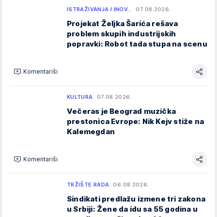
ISTRAŽIVANJA I INOV…
07.08.2026.
Projekat Željka Šarića rešava
problem skupih industrijskih
popravki: Robot tada stupa na scenu
Komentariši
KULTURA
07.08.2026.
Večeras je Beograd muzička
prestonica Evrope: Nik Kejv stiže na
Kalemegdan
Komentariši
TRŽIŠTE RADA
06.08.2026.
Sindikati predlažu izmene tri zakona
u Srbiji: Žene da idu sa 55 godina u