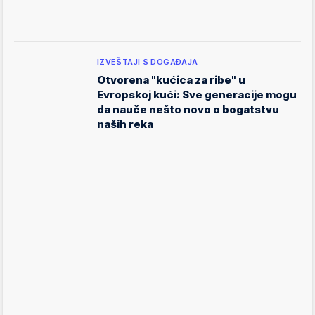
IZVEŠTAJI S DOGAĐAJA
Otvorena "kućica za ribe" u
Evropskoj kući: Sve generacije mogu
da nauče nešto novo o bogatstvu
naših reka