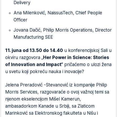
Delivery
Ana Milenković, NaissusTech, Chief People
Officer
Jovana Dačić, Philip Morris Operations, Director
Manufacturing SEE
11. juna od 13.50 do 14.40
u konferencijskoj Sali u
okviru razgovora „
Her Power in Science: Stories
of Innovation and Impact“
pričaćemo o ulozi žena
u svetu koji pokreću nauka i inovacije?
Jelena Preradović -Stevanović iz kompanije Philip
Morris Services, razgovaraće o ovoj važnoj temi sa
njenom ekselencijom Mišel Kamerun,
ambasadorkom Kanade u Srbiji, sa Zlaticom
Marinković sa Elektronskog fakulteta u Nišu i