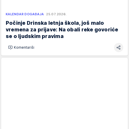
KALENDAR DOGAĐAJA
25.07.2026.
Počinje Drinska letnja škola, još malo
vremena za prijave: Na obali reke govoriće
se o ljudskim pravima
Komentariši