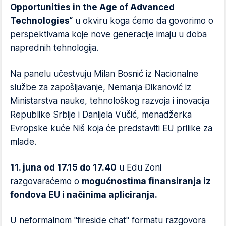
Opportunities in the Age of Advanced
Technologies“
u okviru koga ćemo da govorimo o
perspektivama koje nove generacije imaju u doba
naprednih tehnologija.
Na panelu učestvuju Milan Bosnić iz Nacionalne
službe za zapošljavanje, Nemanja Đikanović iz
Ministarstva nauke, tehnološkog razvoja i inovacija
Republike Srbije i Danijela Vučić, menadžerka
Evropske kuće Niš koja će predstaviti EU prilike za
mlade.
11. juna od 17.15 do 17.40
u Edu Zoni
razgovaraćemo o
mogućnostima finansiranja iz
fondova EU i načinima apliciranja.
U neformalnom "fireside chat" formatu razgovora