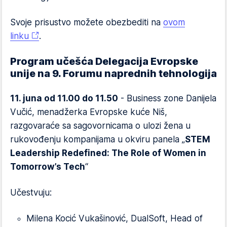
Svoje prisustvo možete obezbediti na
ovom
linku
.
Program učešća Delegacija Evropske
unije na 9. Forumu naprednih tehnologija
11. juna od 11.00 do 11.50
- Business zone Danijela
Vučić, menadžerka Evropske kuće Niš,
razgovaraće sa sagovornicama o ulozi žena u
rukovođenju kompanijama u okviru panela „
STEM
Leadership Redefined: The Role of Women in
Tomorrow’s Tech
“
Učestvuju:
Milena Kocić Vukašinović, DualSoft, Head of