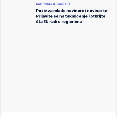
KALENDAR DOGAĐAJA
Poziv za mlade novinare i novinarke:
Prijavite se na takmičenje i otkrijte
šta EU radi u regionima