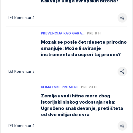
Kakva je uloga evropskih bizona?
Komentariši
PREVENCIJA KAO GARA…
PRE 6 H
Mozak se posle četrdesete prirodno
smanjuje: Može li sviranje
instrumenta da uspori taj proces?
Komentariši
KLIMATSKE PROMENE
PRE 23 H
Zemlja uvodi hitne mere zbog
istorijski niskog vodostaja reka:
Ugroženo snabdevanje, preti šteta
od dve milijarde evra
Komentariši