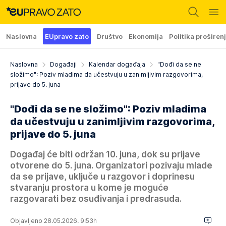
Naslovna
EUpravo zato
Društvo
Ekonomija
Politika proširen
Naslovna
Događaji
Kalendar događaja
"Dođi da se ne
složimo": Poziv mladima da učestvuju u zanimljivim razgovorima,
prijave do 5. juna
"Dođi da se ne složimo": Poziv mladima
da učestvuju u zanimljivim razgovorima,
prijave do 5. juna
Događaj će biti održan 10. juna, dok su prijave
otvorene do 5. juna. Organizatori pozivaju mlade
da se prijave, uključe u razgovor i doprinesu
stvaranju prostora u kome je moguće
razgovarati bez osuđivanja i predrasuda.
Objavljeno 28.05.2026. 9:53h