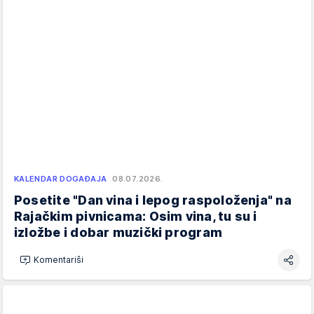
KALENDAR DOGAĐAJA
08.07.2026.
Posetite "Dan vina i lepog raspoloženja" na
Rajačkim pivnicama: Osim vina, tu su i
izložbe i dobar muzički program
Komentariši