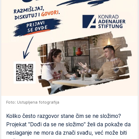
Foto: Ustupljena fotografija
Koliko često razgovor stane čim se ne složimo?
Projekat "Dođi da se ne složimo" želi da pokaže da
neslaganje ne mora da znači svađu, već može biti