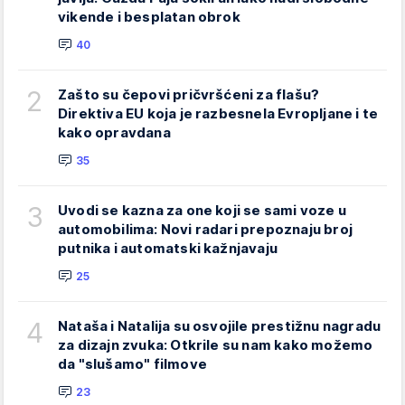
vikende i besplatan obrok
40
2
Zašto su čepovi pričvršćeni za flašu?
Direktiva EU koja je razbesnela Evropljane i te
kako opravdana
35
3
Uvodi se kazna za one koji se sami voze u
automobilima: Novi radari prepoznaju broj
putnika i automatski kažnjavaju
25
4
Nataša i Natalija su osvojile prestižnu nagradu
za dizajn zvuka: Otkrile su nam kako možemo
da "slušamo" filmove
23