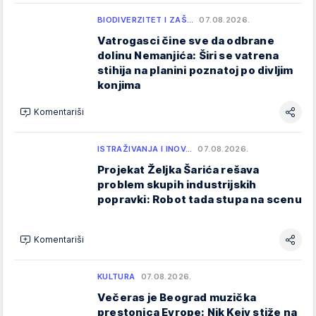
BIODIVERZITET I ZAŠ…
07.08.2026.
Vatrogasci čine sve da odbrane
dolinu Nemanjića: Širi se vatrena
stihija na planini poznatoj po divljim
konjima
Komentariši
ISTRAŽIVANJA I INOV…
07.08.2026.
Projekat Željka Šarića rešava
problem skupih industrijskih
popravki: Robot tada stupa na scenu
Komentariši
KULTURA
07.08.2026.
Večeras je Beograd muzička
prestonica Evrope: Nik Kejv stiže na