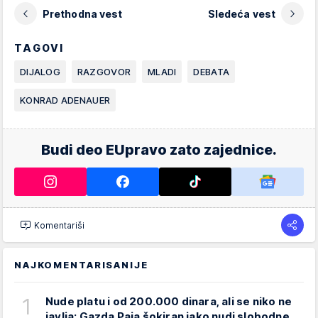
Prethodna vest
Sledeća vest
TAGOVI
DIJALOG
RAZGOVOR
MLADI
DEBATA
KONRAD ADENAUER
Budi deo EUpravo zato zajednice.
Komentariši
NAJKOMENTARISANIJE
1
Nude platu i od 200.000 dinara, ali se niko ne
javlja: Gazda Paja šokiran iako nudi slobodne