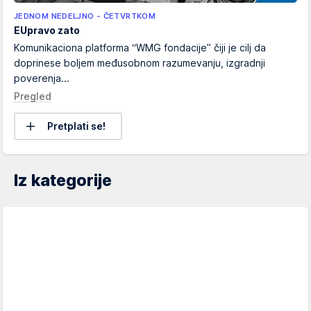
JEDNOM NEDELJNO - ČETVRTKOM
EUpravo zato
Komunikaciona platforma “WMG fondacije” čiji je cilj da
doprinese boljem međusobnom razumevanju, izgradnji
poverenja...
Pregled
Pretplati se!
Iz kategorije