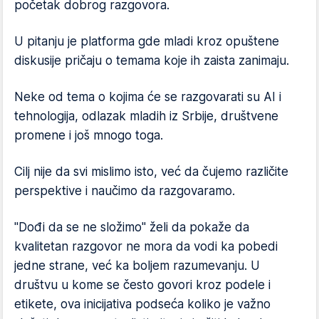
početak dobrog razgovora.
U pitanju je platforma gde mladi kroz opuštene
diskusije pričaju o temama koje ih zaista zanimaju.
Neke od tema o kojima će se razgovarati su AI i
tehnologija, odlazak mladih iz Srbije, društvene
promene i još mnogo toga.
Cilj nije da svi mislimo isto, već da čujemo različite
perspektive i naučimo da razgovaramo.
"Dođi da se ne složimo" želi da pokaže da
kvalitetan razgovor ne mora da vodi ka pobedi
jedne strane, već ka boljem razumevanju. U
društvu u kome se često govori kroz podele i
etikete, ova inicijativa podseća koliko je važno