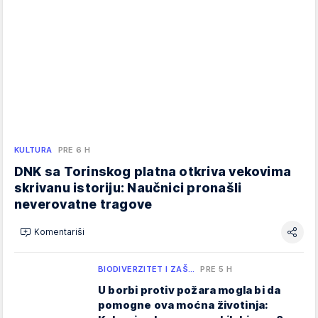
KULTURA
PRE 6 H
DNK sa Torinskog platna otkriva vekovima
skrivanu istoriju: Naučnici pronašli
neverovatne tragove
Komentariši
BIODIVERZITET I ZAŠ…
PRE 5 H
U borbi protiv požara mogla bi da
pomogne ova moćna životinja: