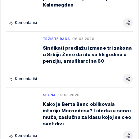
Kalemegdan
Komentariši
TRŽIŠTE RADA
06.08.2026.
Sindikati predlažu izmene tri zakona
u Srbiji: Žene da idu sa 55 godina u
penziju, a muškarci sa 60
Komentariši
SPONA
07.08.2026.
Kako je Berta Benc oblikovala
istoriju Mercedesa? Liderka u senci
muža, zaslužna za klasu kojoj se ceo
svet divi
Komentariši