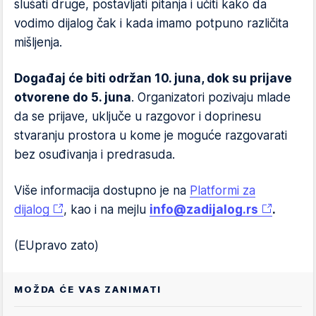
slušati druge, postavljati pitanja i učiti kako da
vodimo dijalog čak i kada imamo potpuno različita
mišljenja.
Događaj će biti održan 10. juna, dok su prijave
otvorene do 5. juna
. Organizatori pozivaju mlade
da se prijave, uključe u razgovor i doprinesu
stvaranju prostora u kome je moguće razgovarati
bez osuđivanja i predrasuda.
Više informacija dostupno je na
Platformi za
dijalog
, kao i na mejlu
info@zadijalog.rs
.
(EUpravo zato)
MOŽDA ĆE VAS ZANIMATI