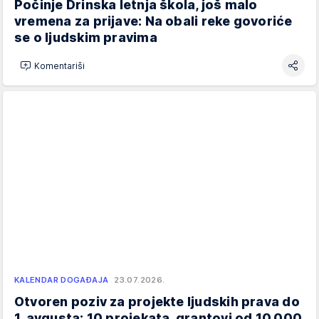
Počinje Drinska letnja škola, još malo
vremena za prijave: Na obali reke govoriće
se o ljudskim pravima
Komentariši
KALENDAR DOGAĐAJA
23.07.2026.
Otvoren poziv za projekte ljudskih prava do
1. avgusta: 10 projekata, grantovi od 10.000