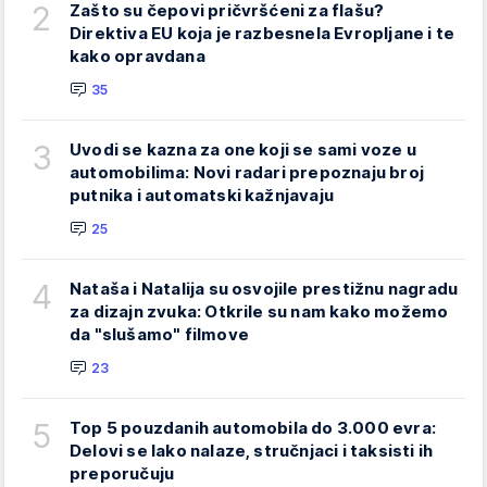
2
Zašto su čepovi pričvršćeni za flašu?
Direktiva EU koja je razbesnela Evropljane i te
kako opravdana
35
3
Uvodi se kazna za one koji se sami voze u
automobilima: Novi radari prepoznaju broj
putnika i automatski kažnjavaju
25
4
Nataša i Natalija su osvojile prestižnu nagradu
za dizajn zvuka: Otkrile su nam kako možemo
da "slušamo" filmove
23
5
Top 5 pouzdanih automobila do 3.000 evra:
Delovi se lako nalaze, stručnjaci i taksisti ih
preporučuju