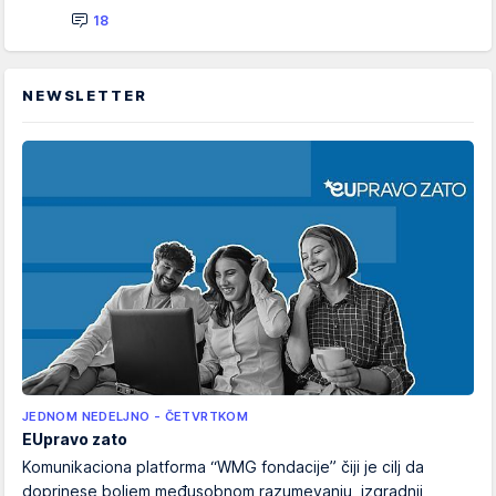
18
NEWSLETTER
JEDNOM NEDELJNO - ČETVRTKOM
EUpravo zato
Komunikaciona platforma “WMG fondacije” čiji je cilj da
doprinese boljem međusobnom razumevanju, izgradnji