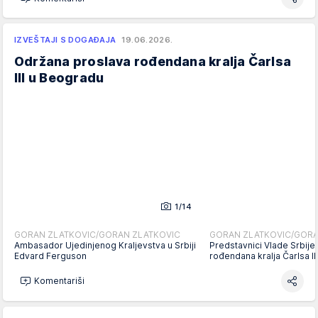
IZVEŠTAJI S DOGAĐAJA
19.06.2026.
Održana proslava rođendana kralja Čarlsa
III u Beogradu
1/14
GORAN ZLATKOVIC/GORAN ZLATKOVIC
GORAN ZLATKOVIC/GORA
Ambasador Ujedinjenog Kraljevstva u Srbiji
Predstavnici Vlade Srbije
Edvard Ferguson
rođendana kralja Čarlsa I
Komentariši