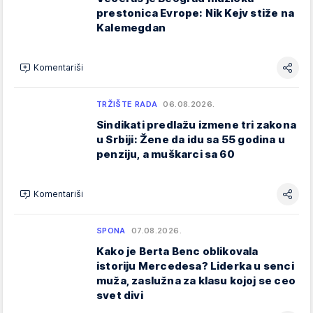
prestonica Evrope: Nik Kejv stiže na
Kalemegdan
Komentariši
TRŽIŠTE RADA
06.08.2026.
Sindikati predlažu izmene tri zakona
u Srbiji: Žene da idu sa 55 godina u
penziju, a muškarci sa 60
Komentariši
SPONA
07.08.2026.
Kako je Berta Benc oblikovala
istoriju Mercedesa? Liderka u senci
muža, zaslužna za klasu kojoj se ceo
svet divi