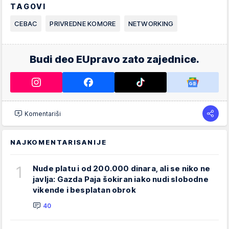
TAGOVI
CEBAC
PRIVREDNE KOMORE
NETWORKING
Budi deo EUpravo zato zajednice.
Komentariši
NAJKOMENTARISANIJE
1
Nude platu i od 200.000 dinara, ali se niko ne
javlja: Gazda Paja šokiran iako nudi slobodne
vikende i besplatan obrok
40