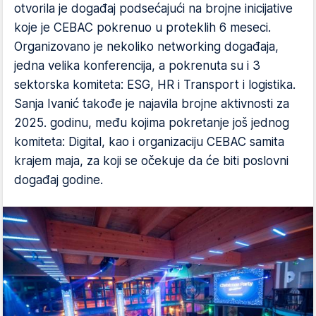
otvorila je događaj podsećajući na brojne inicijative
koje je CEBAC pokrenuo u proteklih 6 meseci.
Organizovano je nekoliko networking događaja,
jedna velika konferencija, a pokrenuta su i 3
sektorska komiteta: ESG, HR i Transport i logistika.
Sanja Ivanić takođe je najavila brojne aktivnosti za
2025. godinu, među kojima pokretanje još jednog
komiteta: Digital, kao i organizaciju CEBAC samita
krajem maja, za koji se očekuje da će biti poslovni
događaj godine.