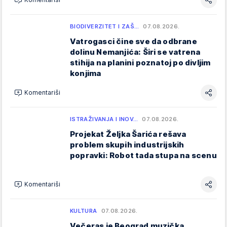
BIODIVERZITET I ZAŠ…
07.08.2026.
Vatrogasci čine sve da odbrane
dolinu Nemanjića: Širi se vatrena
stihija na planini poznatoj po divljim
konjima
Komentariši
ISTRAŽIVANJA I INOV…
07.08.2026.
Projekat Željka Šarića rešava
problem skupih industrijskih
popravki: Robot tada stupa na scenu
Komentariši
KULTURA
07.08.2026.
Večeras je Beograd muzička