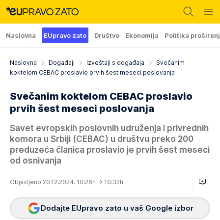
Naslovna
EUpravo zato
Društvo
Ekonomija
Politika proširen
Naslovna
Događaji
Izveštaji s događaja
Svečanim
koktelom CEBAC proslavio prvih šest meseci poslovanja
Svečanim koktelom CEBAC proslavio
prvih šest meseci poslovanja
Savet evropskih poslovnih udruženja i privrednih
komora u Srbiji (CEBAC) u društvu preko 200
preduzeća članica proslavio je prvih šest meseci
od osnivanja
Objavljeno 20.12.2024. 10:26h
→ 10:32h
Dodajte EUpravo zato u vaš Google izbor