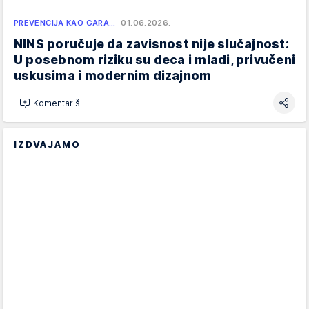
PREVENCIJA KAO GARA…
01.06.2026.
NINS poručuje da zavisnost nije slučajnost:
U posebnom riziku su deca i mladi, privučeni
uskusima i modernim dizajnom
Komentariši
IZDVAJAMO