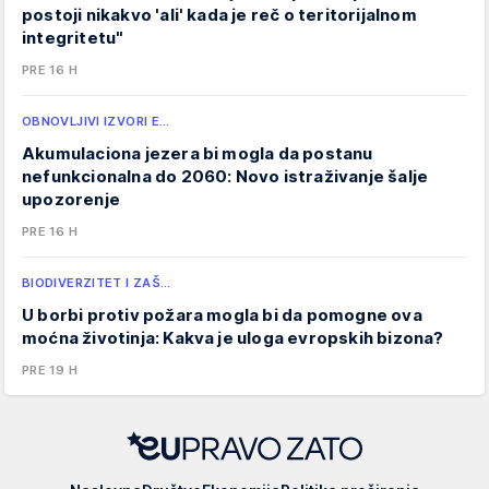
postoji nikakvo 'ali' kada je reč o teritorijalnom
integritetu"
PRE 16 H
OBNOVLJIVI IZVORI E…
Akumulaciona jezera bi mogla da postanu
nefunkcionalna do 2060: Novo istraživanje šalje
upozorenje
PRE 16 H
BIODIVERZITET I ZAŠ…
U borbi protiv požara mogla bi da pomogne ova
moćna životinja: Kakva je uloga evropskih bizona?
PRE 19 H
EUpravo