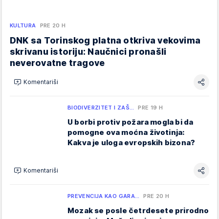
KULTURA
PRE 20 H
DNK sa Torinskog platna otkriva vekovima
skrivanu istoriju: Naučnici pronašli
neverovatne tragove
Komentariši
BIODIVERZITET I ZAŠ…
PRE 19 H
U borbi protiv požara mogla bi da
pomogne ova moćna životinja:
Kakva je uloga evropskih bizona?
Komentariši
PREVENCIJA KAO GARA…
PRE 20 H
Mozak se posle četrdesete prirodno