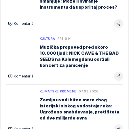
smanjuje: Može li sviranje
instrumenta da uspori taj proces?
Komentariši
KULTURA
PRE 6 H
Muzička propoved pred skoro
10.000 ljudi: NICK CAVE & THE BAD
SEEDS na Kalemegdanu održali
koncert za pamćenje
Komentariši
KLIMATSKE PROMENE
07.08.2026.
Zemlja uvodi hitne mere zbog
istorijski niskog vodostaja reka:
Ugroženo snabdevanje, preti šteta
od dve milijarde evra
Komentariši