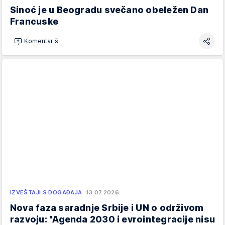
Sinoć je u Beogradu svečano obeležen Dan
Francuske
Komentariši
IZVEŠTAJI S DOGAĐAJA
13.07.2026.
Nova faza saradnje Srbije i UN o održivom
razvoju: "Agenda 2030 i evrointegracije nisu