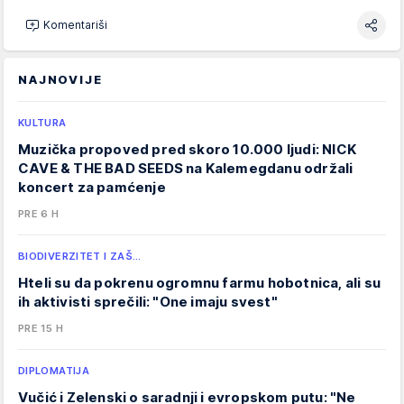
Komentariši
NAJNOVIJE
KULTURA
Muzička propoved pred skoro 10.000 ljudi: NICK
CAVE & THE BAD SEEDS na Kalemegdanu održali
koncert za pamćenje
PRE 6 H
BIODIVERZITET I ZAŠ…
Hteli su da pokrenu ogromnu farmu hobotnica, ali su
ih aktivisti sprečili: "One imaju svest"
PRE 15 H
DIPLOMATIJA
Vučić i Zelenski o saradnji i evropskom putu: "Ne