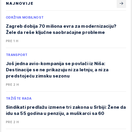
NAJNOVIJE
ODRŽIVA MOBILNOST
Zagreb dobija 70 miliona evra za modernizaciju?
Žele da reše ključne saobraćajne probleme
PRE 1 H
TRANSPORT
Još jedna avio-kompanija se povlači iz Niša:
Destinacije se ne prikazuju ni za letnju, a ni za
predstojeću zimsku sezonu
PRE 2 H
TRŽIŠTE RADA
Sindikati predlažu izmene tri zakona u Srbiji: Žene da
idu sa 55 godina u penziju, a muškarci sa 60
PRE 2 H