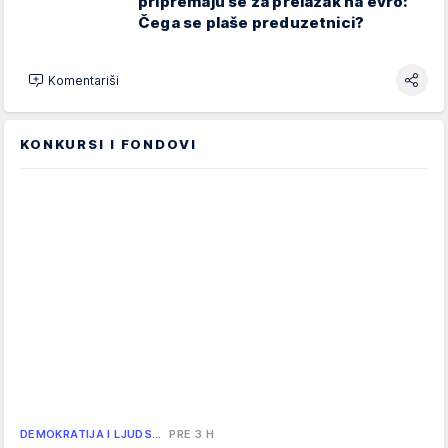
pripremaju se za prelazak na evro:
Čega se plaše preduzetnici?
Komentariši
KONKURSI I FONDOVI
DEMOKRATIJA I LJUDS…
PRE 3 H