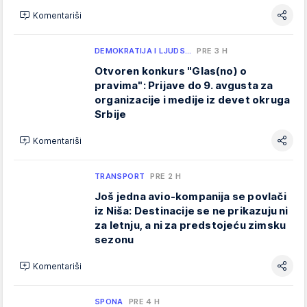
Komentariši
DEMOKRATIJA I LJUDS…
PRE 3 H
Otvoren konkurs "Glas(no) o
pravima": Prijave do 9. avgusta za
organizacije i medije iz devet okruga
Srbije
Komentariši
TRANSPORT
PRE 2 H
Još jedna avio-kompanija se povlači
iz Niša: Destinacije se ne prikazuju ni
za letnju, a ni za predstojeću zimsku
sezonu
Komentariši
SPONA
PRE 4 H