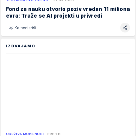
VEŠTAČKA INTELIGENC…
27.05.2026.
Fond za nauku otvorio poziv vredan 11 miliona
evra: Traže se AI projekti u privredi
Komentariši
IZDVAJAMO
ODRŽIVA MOBILNOST
PRE 1 H