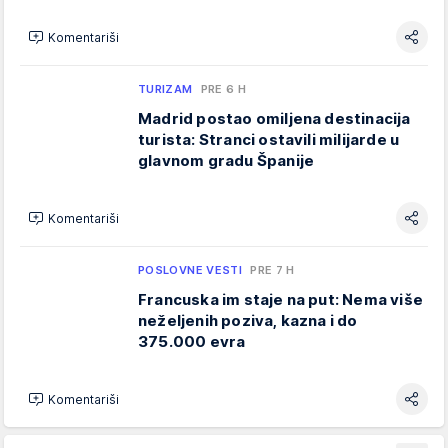
Komentariši
TURIZAM
PRE 6 H
Madrid postao omiljena destinacija
turista: Stranci ostavili milijarde u
glavnom gradu Španije
Komentariši
POSLOVNE VESTI
PRE 7 H
Francuska im staje na put: Nema više
neželjenih poziva, kazna i do
375.000 evra
Komentariši