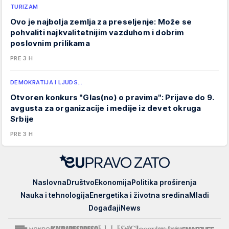
TURIZAM
Ovo je najbolja zemlja za preseljenje: Može se
pohvaliti najkvalitetnijim vazduhom i dobrim
poslovnim prilikama
PRE 3 H
DEMOKRATIJA I LJUDS…
Otvoren konkurs "Glas(no) o pravima": Prijave do 9.
avgusta za organizacije i medije iz devet okruga
Srbije
PRE 3 H
EUpravo
Naslovna
Društvo
Ekonomija
Politika proširenja
zato
Nauka i tehnologija
Energetika i životna sredina
Mladi
Događaji
News