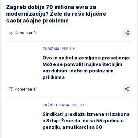
Zagreb dobija 70 miliona evra za
modernizaciju? Žele da reše ključne
saobraćajne probleme
Komentariši
TURIZAM
PRE 3 H
Ovo je najbolja zemlja za preseljenje:
Može se pohvaliti najkvalitetnijim
vazduhom i dobrim poslovnim
prilikama
Komentariši
TRŽIŠTE RADA
PRE 2 H
Sindikati predlažu izmene tri zakona
u Srbiji: Žene da idu sa 55 godina u
penziju, a muškarci sa 60