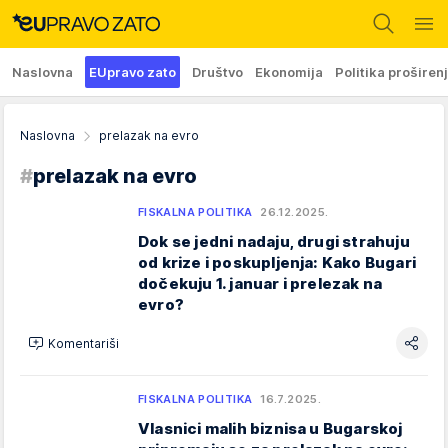
Naslovna
EUpravo zato
Društvo
Ekonomija
Politika proširen
Naslovna
prelazak na evro
#
prelazak na evro
FISKALNA POLITIKA
26.12.2025.
Dok se jedni nadaju, drugi strahuju
od krize i poskupljenja: Kako Bugari
dočekuju 1. januar i prelezak na
evro?
Komentariši
FISKALNA POLITIKA
16.7.2025.
Vlasnici malih biznisa u Bugarskoj