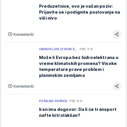
Preduzetnice, ovo je važan poziv:
Prijavite se i podignite poslovanje na
viši nivo
Komentariši
OBNOVLJIVI IZVORI E…
PRE 4 H
Može li Evropa bez hidroelektrana u
vreme klimatskih promena? Visoke
temperature prave problem i
planinskim zemljama
Komentariši
FOSILNA GORIVA
PRE 6 H
Iran ima dogovor: Da li će transport
nafte biti olakšan?