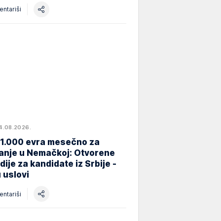
ntariši
4.08.2026.
 1.000 evra mesečno za
anje u Nemačkoj: Otvorene
dije za kandidate iz Srbije -
 uslovi
ntariši