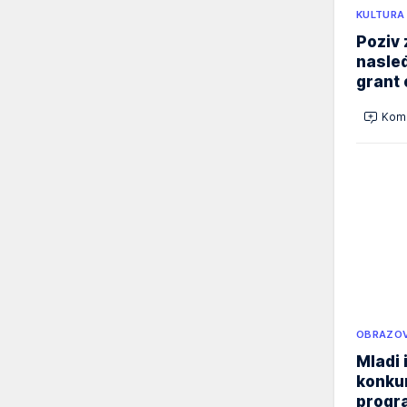
KULTURA
Poziv 
nasleđ
grant 
Kome
OBRAZOV
Mladi 
konku
progr