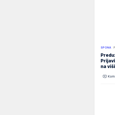
SPONA
Preduz
Prijav
na viš
Kome