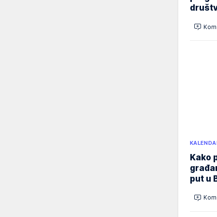
društ
Kome
KALENDA
Kako p
građan
put u 
Kome