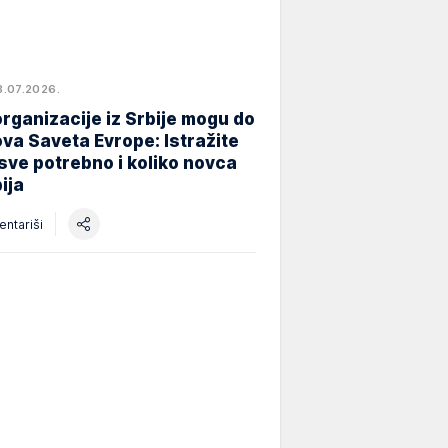
8.07.2026.
rganizacije iz Srbije mogu do
va Saveta Evrope: Istražite
 sve potrebno i koliko novca
ija
ntariši