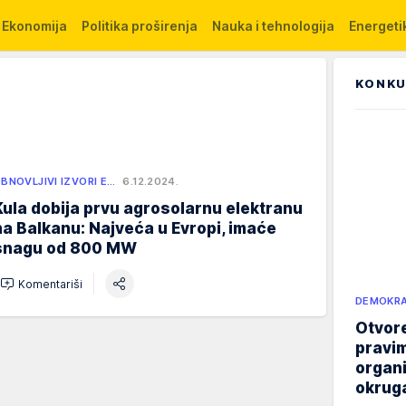
Ekonomija
Politika proširenja
Nauka i tehnologija
Energetik
KONKU
BNOVLJIVI IZVORI E…
6.12.2024.
Kula dobija prvu agrosolarnu elektranu
na Balkanu: Najveća u Evropi, imaće
snagu od 800 MW
Komentariši
DEMOKRA
Otvore
pravim
organi
okruga