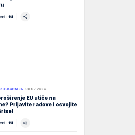
vu
ntariši
R DOGAĐAJA
08.07.2026.
roširenje EU utiče na
e? Prijavite radove i osvojite
Brisel
ntariši