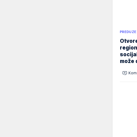
PREDUZE
Otvore
region
socija
može d
Kome