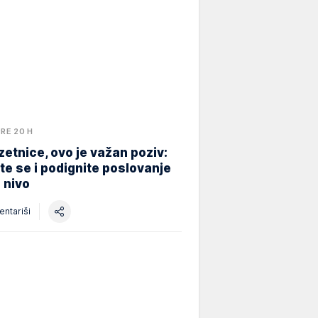
PRE 20 H
etnice, ovo je važan poziv:
ite se i podignite poslovanje
i nivo
ntariši