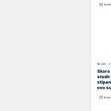
Kome
MLADI
0
Skoro
studir
stipen
ovo su
Kome