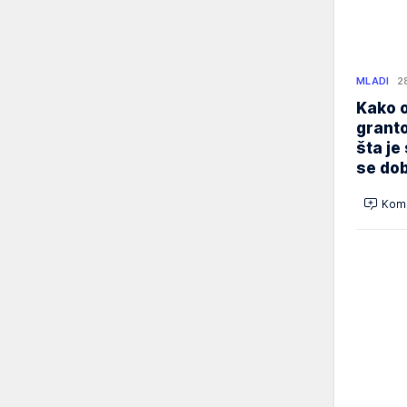
MLADI
2
Kako o
granto
šta je
se dob
Kome