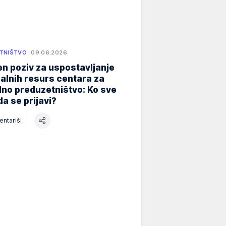
TNIŠTVO
09.06.2026.
n poziv za uspostavljanje
alnih resurs centara za
lno preduzetništvo: Ko sve
a se prijavi?
ntariši