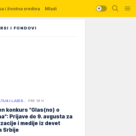
a i životna sredina
Mladi
RSI I FONDOVI
TIJA I LJUDS…
PRE 19 H
n konkurs "Glas(no) o
a": Prijave do 9. avgusta za
zacije i medije iz devet
 Srbije