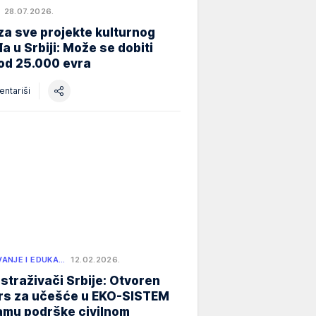
28.07.2026.
za sve projekte kulturnog
a u Srbiji: Može se dobiti
od 25.000 evra
ntariši
ANJE I EDUKA…
12.02.2026.
istraživači Srbije: Otvoren
rs za učešće u EKO-SISTEM
amu podrške civilnom