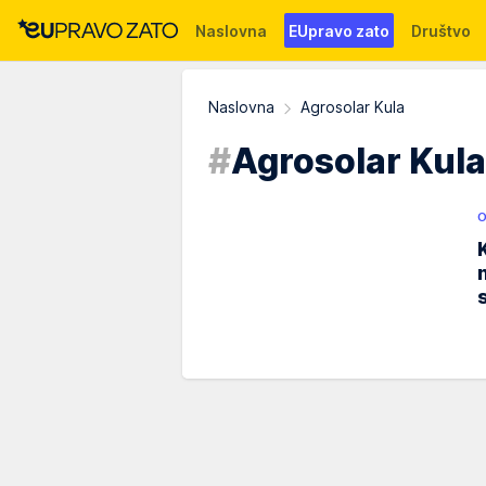
Naslovna
EUpravo zato
Društvo
Događaji
News
WMG fondacija
Naslovna
Agrosolar Kula
#
Agrosolar Kula
O