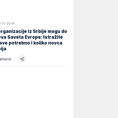
8.07.2026.
rganizacije iz Srbije mogu do
va Saveta Evrope: Istražite
 sve potrebno i koliko novca
ija
ntariši