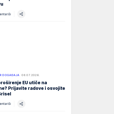
vu
ntariši
R DOGAĐAJA
08.07.2026.
roširenje EU utiče na
e? Prijavite radove i osvojite
Brisel
ntariši