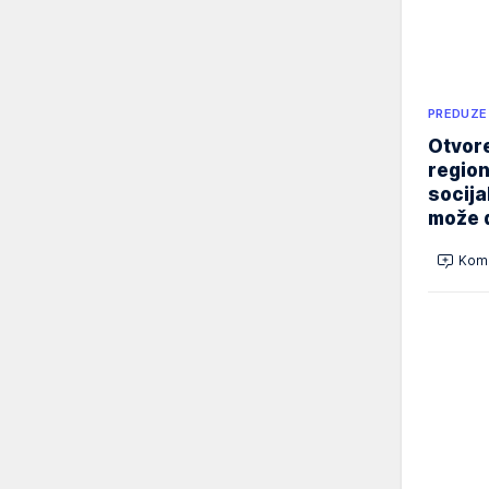
PREDUZE
Otvore
region
socija
može d
Kome