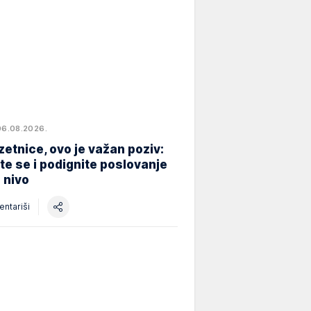
06.08.2026.
etnice, ovo je važan poziv:
ite se i podignite poslovanje
i nivo
ntariši