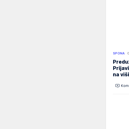
SPONA
Preduz
Prijav
na viš
Kome