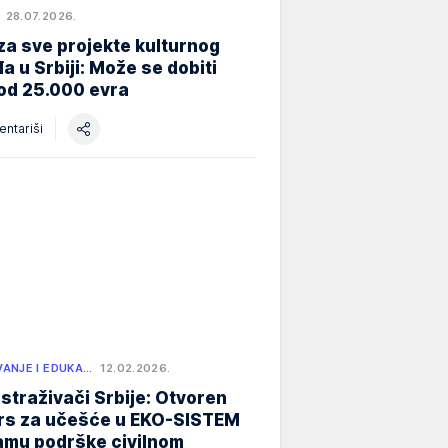
28.07.2026.
za sve projekte kulturnog
a u Srbiji: Može se dobiti
od 25.000 evra
ntariši
ANJE I EDUKA…
12.02.2026.
istraživači Srbije: Otvoren
rs za učešće u EKO-SISTEM
amu podrške civilnom