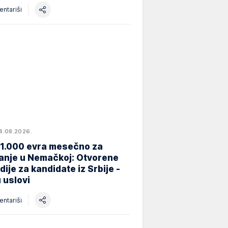
ntariši
4.08.2026.
 1.000 evra mesečno za
anje u Nemačkoj: Otvorene
dije za kandidate iz Srbije -
 uslovi
ntariši