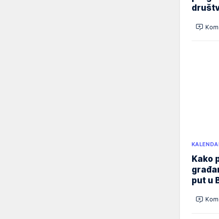
društ
Kome
KALENDA
Kako p
građan
put u 
Kome