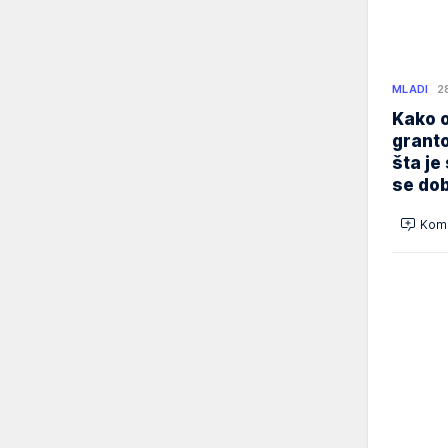
MLADI
2
Kako o
granto
šta je
se dob
Kome