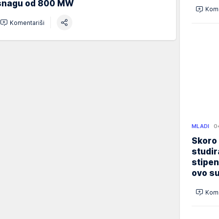
snagu od 800 MW
Kome
Komentariši
MLADI
0
Skoro
studir
stipen
ovo su
Kome