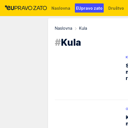
Naslovna
EUpravo zato
Društvo
Događaji
News
WMG fondacija
Naslovna
Kula
#
Kula
K
O