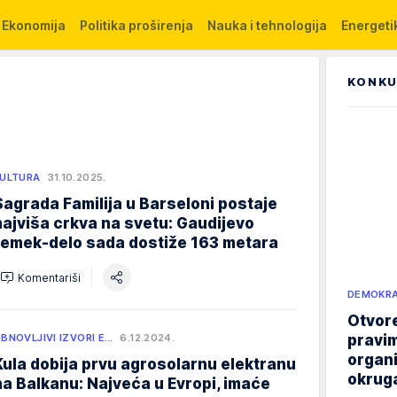
Ekonomija
Politika proširenja
Nauka i tehnologija
Energetik
KONKU
ULTURA
31.10.2025.
Sagrada Familija u Barseloni postaje
najviša crkva na svetu: Gaudijevo
remek-delo sada dostiže 163 metara
Komentariši
DEMOKRA
Otvore
pravim
BNOVLJIVI IZVORI E…
6.12.2024.
organi
Kula dobija prvu agrosolarnu elektranu
okruga
na Balkanu: Najveća u Evropi, imaće