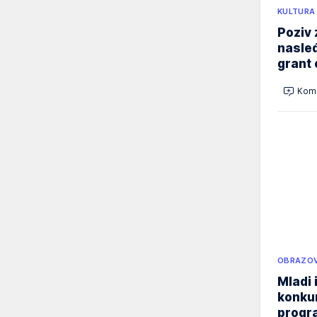
KULTURA
Poziv 
nasleđ
grant 
Kome
OBRAZOV
Mladi 
konku
progr