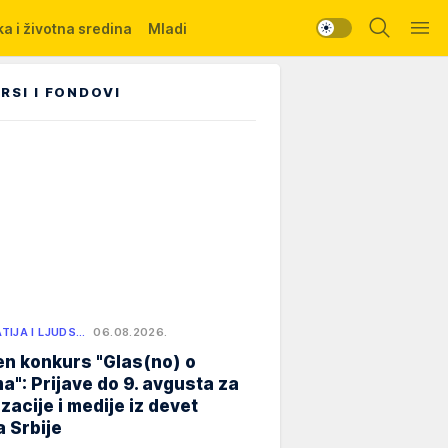
a i životna sredina
Mladi
RSI I FONDOVI
TIJA I LJUDS…
06.08.2026.
n konkurs "Glas(no) o
a": Prijave do 9. avgusta za
zacije i medije iz devet
 Srbije