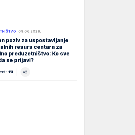
TNIŠTVO
09.06.2026.
n poziv za uspostavljanje
alnih resurs centara za
lno preduzetništvo: Ko sve
a se prijavi?
ntariši