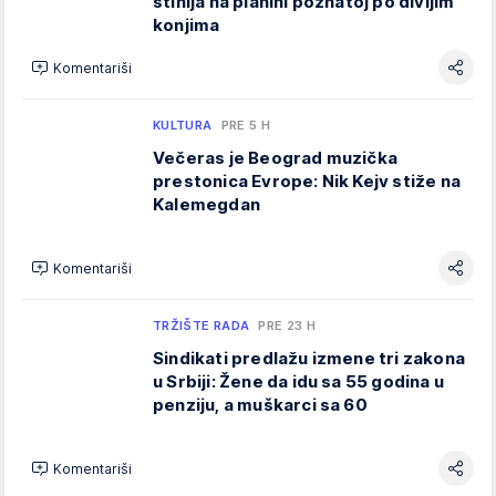
stihija na planini poznatoj po divljim
konjima
Komentariši
KULTURA
PRE 5 H
Večeras je Beograd muzička
prestonica Evrope: Nik Kejv stiže na
Kalemegdan
Komentariši
TRŽIŠTE RADA
PRE 23 H
Sindikati predlažu izmene tri zakona
u Srbiji: Žene da idu sa 55 godina u
penziju, a muškarci sa 60
Komentariši