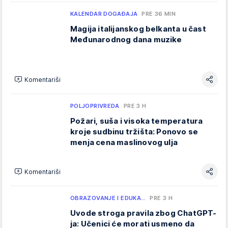
KALENDAR DOGAĐAJA
PRE 36 MIN
Magija italijanskog belkanta u čast
Međunarodnog dana muzike
Komentariši
POLJOPRIVREDA
PRE 3 H
Požari, suša i visoka temperatura
kroje sudbinu tržišta: Ponovo se
menja cena maslinovog ulja
Komentariši
OBRAZOVANJE I EDUKA…
PRE 3 H
Uvode stroga pravila zbog ChatGPT-
ja: Učenici će morati usmeno da