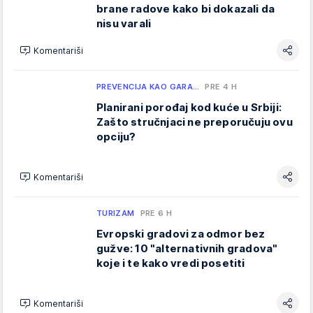
brane radove kako bi dokazali da
nisu varali
Komentariši
PREVENCIJA KAO GARA…
PRE 4 H
Planirani porođaj kod kuće u Srbiji:
Zašto stručnjaci ne preporučuju ovu
opciju?
Komentariši
TURIZAM
PRE 6 H
Evropski gradovi za odmor bez
gužve: 10 "alternativnih gradova"
koje i te kako vredi posetiti
Komentariši