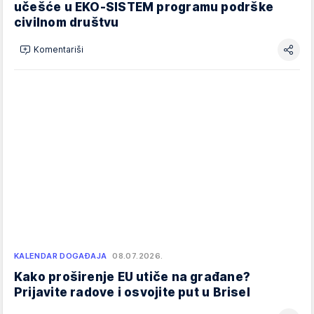
učešće u EKO-SISTEM programu podrške
civilnom društvu
Komentariši
KALENDAR DOGAĐAJA
08.07.2026.
Kako proširenje EU utiče na građane?
Prijavite radove i osvojite put u Brisel