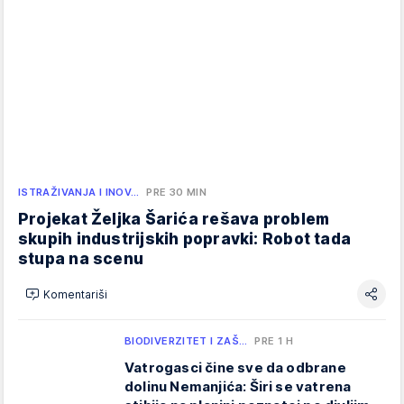
ISTRAŽIVANJA I INOV…
PRE 30 MIN
Projekat Željka Šarića rešava problem
skupih industrijskih popravki: Robot tada
stupa na scenu
Komentariši
BIODIVERZITET I ZAŠ…
PRE 1 H
Vatrogasci čine sve da odbrane
dolinu Nemanjića: Širi se vatrena