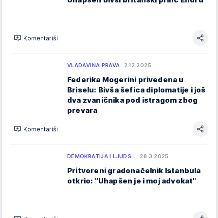
Komentariši
VLADAVINA PRAVA
2.12.2025.
Federika Mogerini privedena u
Briselu: Bivša šefica diplomatije i još
dva zvaničnika pod istragom zbog
prevara
Komentariši
DEMOKRATIJA I LJUDS…
28.3.2025.
Pritvoreni gradonačelnik Istanbula
otkrio: "Uhapšen je i moj advokat"