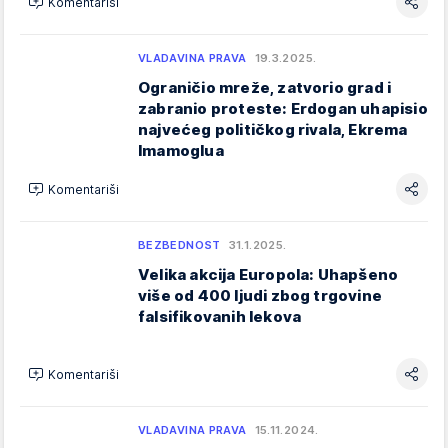
Komentariši
VLADAVINA PRAVA
19.3.2025.
Ograničio mreže, zatvorio grad i
zabranio proteste: Erdogan uhapisio
najvećeg političkog rivala, Ekrema
Imamoglua
Komentariši
BEZBEDNOST
31.1.2025.
Velika akcija Europola: Uhapšeno
više od 400 ljudi zbog trgovine
falsifikovanih lekova
Komentariši
VLADAVINA PRAVA
15.11.2024.