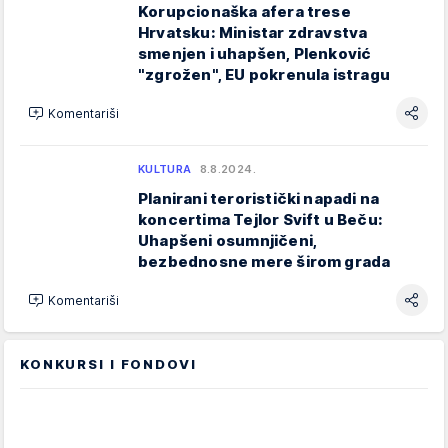
Korupcionaška afera trese
Hrvatsku: Ministar zdravstva
smenjen i uhapšen, Plenković
"zgrožen", EU pokrenula istragu
Komentariši
KULTURA
8.8.2024.
Planirani teroristički napadi na
koncertima Tejlor Svift u Beču:
Uhapšeni osumnjičeni,
bezbednosne mere širom grada
Komentariši
KONKURSI I FONDOVI