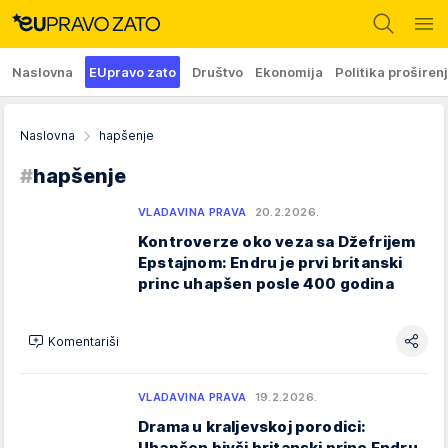
Naslovna
EUpravo zato
Društvo
Ekonomija
Politika proširen
Naslovna
hapšenje
#
hapšenje
VLADAVINA PRAVA
20.2.2026.
Kontroverze oko veza sa Džefrijem
Epstajnom: Endru je prvi britanski
princ uhapšen posle 400 godina
Komentariši
VLADAVINA PRAVA
19.2.2026.
Drama u kraljevskoj porodici:
Uhapšen bivši britanski princ Endru