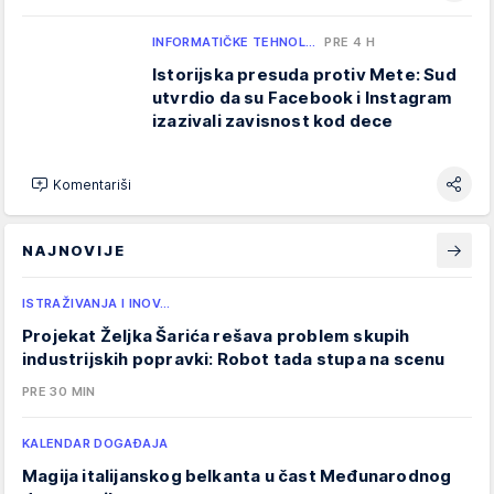
INFORMATIČKE TEHNOL…
PRE 4 H
Istorijska presuda protiv Mete: Sud
utvrdio da su Facebook i Instagram
izazivali zavisnost kod dece
Komentariši
NAJNOVIJE
ISTRAŽIVANJA I INOV…
Projekat Željka Šarića rešava problem skupih
industrijskih popravki: Robot tada stupa na scenu
PRE 30 MIN
KALENDAR DOGAĐAJA
Magija italijanskog belkanta u čast Međunarodnog