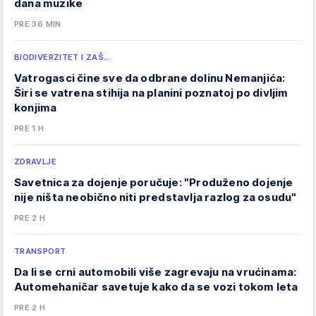
dana muzike
PRE 36 MIN
BIODIVERZITET I ZAŠ…
Vatrogasci čine sve da odbrane dolinu Nemanjića:
Širi se vatrena stihija na planini poznatoj po divljim
konjima
PRE 1 H
ZDRAVLJE
Savetnica za dojenje poručuje: "Produženo dojenje
nije ništa neobično niti predstavlja razlog za osudu"
PRE 2 H
TRANSPORT
Da li se crni automobili više zagrevaju na vrućinama:
Automehaničar savetuje kako da se vozi tokom leta
PRE 2 H