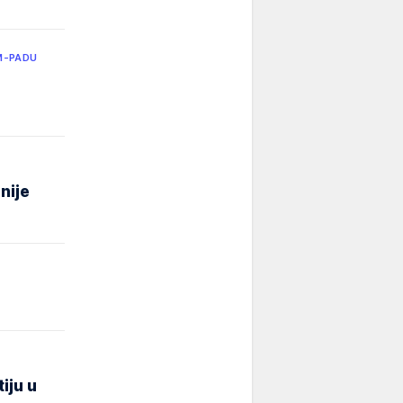
M-PADU
nije
iju u