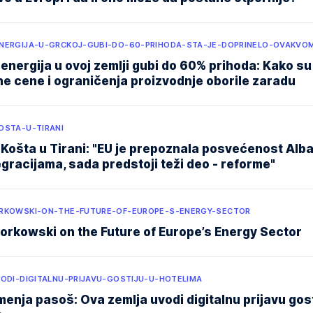
NERGIJA-U-GRCKOJ-GUBI-DO-60-PRIHODA-STA-JE-DOPRINELO-OVAKVO
energija u ovoj zemlji gubi do 60% prihoda: Kako su
e cene i ograničenja proizvodnje oborile zaradu
OSTA-U-TIRANI
Košta u Tirani: "EU je prepoznala posvećenost Alba
gracijama, sada predstoji teži deo - reforme"
RKOWSKI-ON-THE-FUTURE-OF-EUROPE-S-ENERGY-SECTOR
orkowski on the Future of Europe’s Energy Sector
VODI-DIGITALNU-PRIJAVU-GOSTIJU-U-HOTELIMA
enja pasoš: Ova zemlja uvodi digitalnu prijavu gost