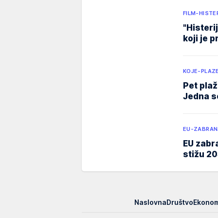
FILM-HIST
"Histeri
koji je 
KOJE-PLAZ
Pet plaž
Jedna s
EU-ZABRAN
EU zabr
stižu 20
EUpravo
Naslovna
Društvo
Ekonom
zato