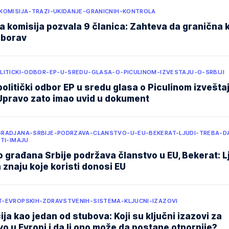
KOMISIJA-TRAZI-UKIDANJE-GRANICNIH-KONTROLA
a komisija pozvala 9 članica: Zahteva da granična 
aborav
LITICKI-ODBOR-EP-U-SREDU-GLASA-O-PICULINOM-IZVESTAJU-O-SRBIJI
olitički odbor EP u sredu glasa o Piculinom izvešta
EUpravo zato imao uvid u dokument
RADJANA-SRBIJE-PODRZAVA-CLANSTVO-U-EU-BEKERAT-LJUDI-TREBA-D
TI-IMAJU
 građana Srbije podržava članstvo u EU, Bekerat: L
 znaju koje koristi donosi EU
-EVROPSKIH-ZDRAVSTVENIH-SISTEMA-KLJUCNI-IZAZOVI
ja kao jedan od stubova: Koji su ključni izazovi za
o u Evropi i da li ono može da postane otpornije?