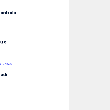
kontrola
ju o
A-ZNAJU-
judi