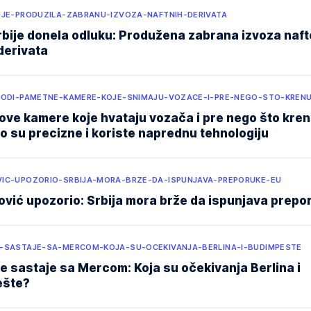
IJE-PRODUZILA-ZABRANU-IZVOZA-NAFTNIH-DERIVATA
bije donela odluku: Produžena zabrana izvoza nafte
derivata
VODI-PAMETNE-KAMERE-KOJE-SNIMAJU-VOZACE-I-PRE-NEGO-STO-KREN
ove kamere koje hvataju vozača i pre nego što kren
lo su precizne i koriste naprednu tehnologiju
IC-UPOZORIO-SRBIJA-MORA-BRZE-DA-ISPUNJAVA-PREPORUKE-EU
ović upozorio: Srbija mora brže da ispunjava prepo
-SASTAJE-SA-MERCOM-KOJA-SU-OCEKIVANJA-BERLINA-I-BUDIMPESTE
e sastaje sa Mercom: Koja su očekivanja Berlina i
ešte?