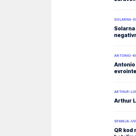
SOLARNA-E
Solarna 
negativn
ANTONIO-K
Antonio 
evrointe
ARTHUR-LO
Arthur L
SPANIJA-U
QR kod m