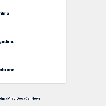
filma
godinu:
zabrane
edina
Mladi
Događaji
News