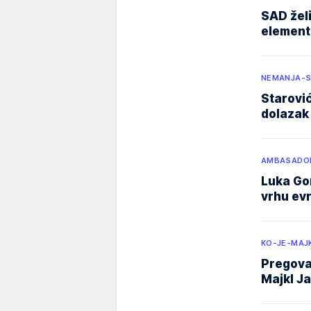
SAD želi
element
NEMANJA-S
Starović
dolazak 
AMBASADOR
Luka Gor
vrhu ev
KO-JE-MAJ
Pregovar
Majkl J