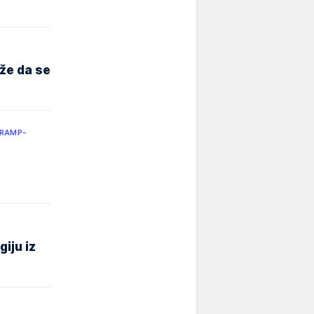
ože da se
TRAMP-
giju iz