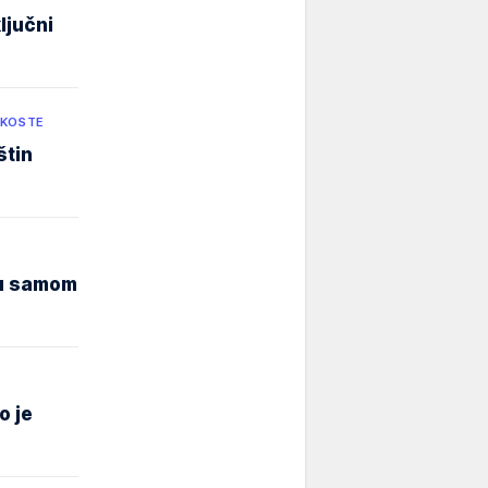
ljučni
-KOSTE
štin
u u samom
o je