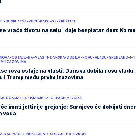
a
UDI-BESPLATNE-KUCE-KAKO-SE-PRESELITI
se vraća životu na selu i daje besplatan dom: Ko m
ENOVA-OSTAJE-NA-VLASTI-DANSKA-DOBILA-NOVU-VLADU-GRENLAND-I-
IM-IZAZOVIMA
senova ostaje na vlasti: Danska dobila novu vladu,
d i Tramp među prvim izazovima
CE-DOBIJATI-GREJANJE-IZ-OTPADNIH-VODA
će imati jeftinije grejanje: Sarajevo će dobijati ener
h voda
DA-RASPODELI-NUKLEARNO-ORUZJE-PO-EVROPI