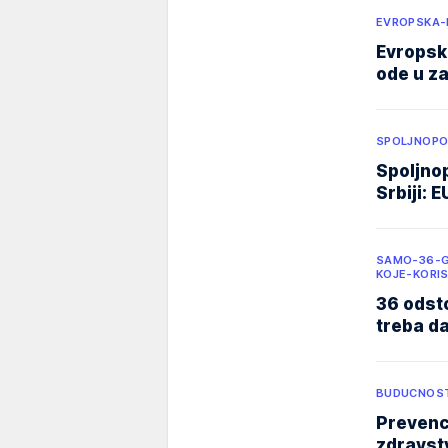
EVROPSKA-
Evropsk
ode u z
SPOLJNOPO
Spoljnop
Srbiji: 
SAMO-36-G
KOJE-KORIS
36 odsto
treba da
BUDUCNOST
Prevenci
zdravstv