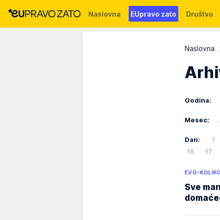
Naslovna
EUpravo zato
Društvo
Događaji
News
WMG fondacija
Naslovna
Arh
Godina:
Mesec:
Dan:
1
16
17
EVO-KOLIK
Sve manj
domaćeg