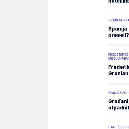
hotelim
SPANIJA-N
Španija 
preseli?
FREDERIKS
MEDJU-PRV
Frederik
Grenlan
SARAJEVO-
Građani 
otpadni
SAD-ZELI-