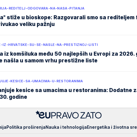
ERIJA-REDITELJ-ODGOVARA-NA-NASA-PITANJA
ja" stiže u bioskope: Razgovarali smo sa rediteljem 
privukao veliku pažnju
E-IZ-HRVATSKE-SU-SE-NASLE-NA-PRESTIZNOJ-LISTI
a iz komšiluka među 50 najlepših u Evropi za 2026. 
e našla u samom vrhu prestižne liste
JUJE-KESICE-SA-UMACIMA-U-RESTORANIMA
anjuje kesice sa umacima u restoranima: Dodatne 
30. godine
ija
Politika proširenja
Nauka i tehnologija
Energetika i životna sr