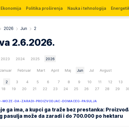
Ekonomija
Politika proširenja
Nauka i tehnologija
Energetik
2026
Jun
2
iva
2.6.2026.
2023
2024
2025
2026
Januar
Februar
Mart
April
Maj
Jun
Jul
Avgust
2
3
4
5
6
7
8
9
10
11
12
13
18
19
20
21
22
23
24
25
26
27
28
29
3
O-MOZE-DA-ZARADI-PROIZVODJAC-DOMACEG-PASULJA
e ga ima, a kupci ga traže bez prestanka: Proizvo
 pasulja može da zaradi i do 700.000 po hektaru