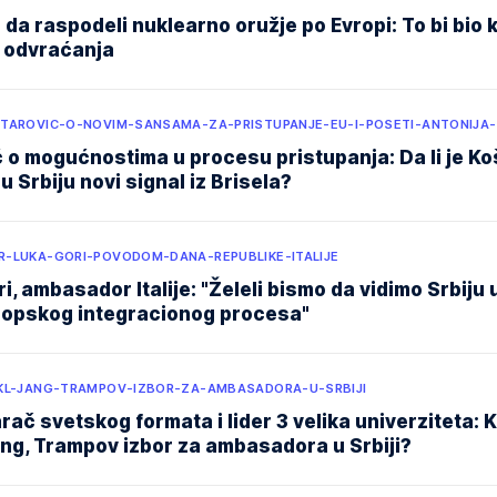
 da raspodeli nuklearno oružje po Evropi: To bi bio k
 odvraćanja
TAROVIC-O-NOVIM-SANSAMA-ZA-PRISTUPANJE-EU-I-POSETI-ANTONIJA
 o mogućnostima u procesu pristupanja: Da li je Ko
u Srbiju novi signal iz Brisela?
-LUKA-GORI-POVODOM-DANA-REPUBLIKE-ITALIJE
i, ambasador Italije: "Želeli bismo da vidimo Srbij
ropskog integracionog procesa"
KL-JANG-TRAMPOV-IZBOR-ZA-AMBASADORA-U-SRBIJI
ač svetskog formata i lider 3 velika univerziteta: K
ang, Trampov izbor za ambasadora u Srbiji?