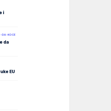
 i
U-DA-KOCE
e da
ruke EU