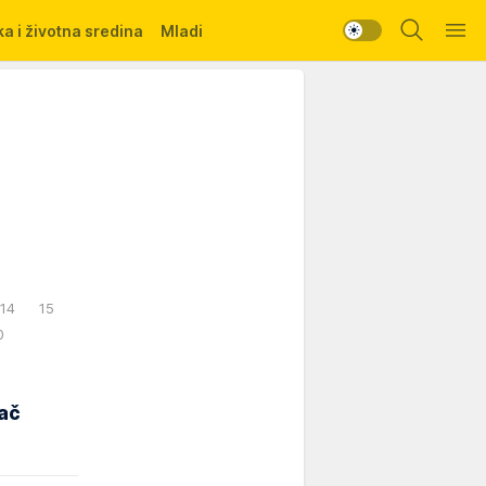
a i životna sredina
Mladi
14
15
0
đač