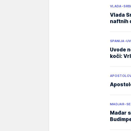
VLADA-SRB
Vlada Sr
naftnih 
SPANIJA-U
Uvode n
koči: Vr
APOSTOLOV
Apostol
MADJAR-SE
Mađar s
Budimp