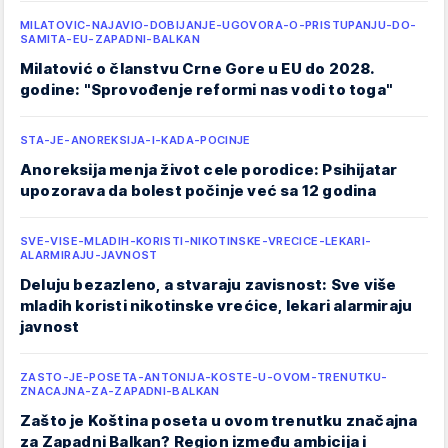
MILATOVIC-NAJAVIO-DOBIJANJE-UGOVORA-O-PRISTUPANJU-DO-
SAMITA-EU-ZAPADNI-BALKAN
Milatović o članstvu Crne Gore u EU do 2028.
godine: "Sprovođenje reformi nas vodi to toga"
STA-JE-ANOREKSIJA-I-KADA-POCINJE
Anoreksija menja život cele porodice: Psihijatar
upozorava da bolest počinje već sa 12 godina
SVE-VISE-MLADIH-KORISTI-NIKOTINSKE-VRECICE-LEKARI-
ALARMIRAJU-JAVNOST
Deluju bezazleno, a stvaraju zavisnost: Sve više
mladih koristi nikotinske vrećice, lekari alarmiraju
javnost
ZASTO-JE-POSETA-ANTONIJA-KOSTE-U-OVOM-TRENUTKU-
ZNACAJNA-ZA-ZAPADNI-BALKAN
Zašto je Koština poseta u ovom trenutku značajna
za Zapadni Balkan? Region između ambicija i