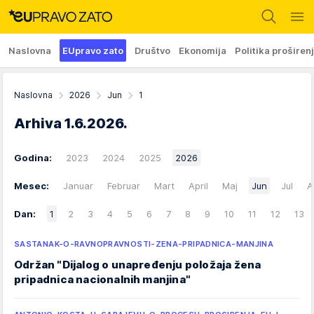
Naslovna
EUpravo zato
Društvo
Ekonomija
Politika proširen
Naslovna
2026
Jun
1
Arhiva
1.6.2026.
Godina:
2023
2024
2025
2026
Mesec:
Januar
Februar
Mart
April
Maj
Jun
Jul
A
Dan:
1
2
3
4
5
6
7
8
9
10
11
12
13
SASTANAK-O-RAVNOPRAVNOSTI-ZENA-PRIPADNICA-MANJINA
Održan "Dijalog o unapređenju položaja žena
pripadnica nacionalnih manjina"