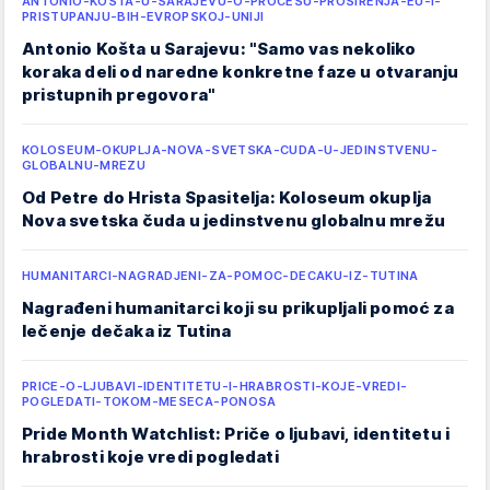
ANTONIO-KOSTA-U-SARAJEVU-O-PROCESU-PROSIRENJA-EU-I-
PRISTUPANJU-BIH-EVROPSKOJ-UNIJI
Antonio Košta u Sarajevu: "Samo vas nekoliko
koraka deli od naredne konkretne faze u otvaranju
pristupnih pregovora"
KOLOSEUM-OKUPLJA-NOVA-SVETSKA-CUDA-U-JEDINSTVENU-
GLOBALNU-MREZU
Od Petre do Hrista Spasitelja: Koloseum okuplja
Nova svetska čuda u jedinstvenu globalnu mrežu
HUMANITARCI-NAGRADJENI-ZA-POMOC-DECAKU-IZ-TUTINA
Nagrađeni humanitarci koji su prikupljali pomoć za
lečenje dečaka iz Tutina
PRICE-O-LJUBAVI-IDENTITETU-I-HRABROSTI-KOJE-VREDI-
POGLEDATI-TOKOM-MESECA-PONOSA
Pride Month Watchlist: Priče o ljubavi, identitetu i
hrabrosti koje vredi pogledati