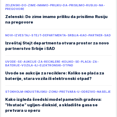
ZELENSKI-DO-ZIME-IMAMO-PRILIKU-DA-PRISILIMO-RUSIJU-NA-
PREGOVORE
Zelenski: Do zime imamo priliku da prisilimo Rusiju
na pregovore
NOVI-IZVESTAJ-STEJT-DEPARTMENTA-SRBIJA-KAO-PARTNER-SAD
Izveštaj Stejt departmenta otvara prostor za novo
partnerstvo Srbije i SAD
UVODE-SE-AUKCIJE-ZA-RECIKLERE-KOLIKO-SE-PLACA-ZA-
BATERIJE-VOZILA-ILI-ELEKTRONSKI-OTPAD
Uvode se aukcije za reciklere: Koliko se plaća za
baterije, stara vozila ili elektronski otpad?
STOKHOLM-INDUSTRIJSKU-ZONU-PRETVARA-U-ODRZIVO-NASELJE
Kako izgleda švedski model pametnih gradova:
"Hvataće" ugljen-dioksid, a skladište gasa se
pretvara u operu