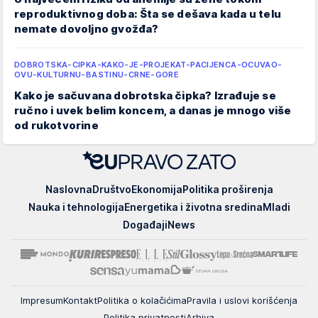
reproduktivnog doba: Šta se dešava kada u telu
nemate dovoljno gvožđa?
DOBROTSKA-CIPKA-KAKO-JE-PROJEKAT-PACIJENCA-OCUVAO-
OVU-KULTURNU-BASTINU-CRNE-GORE
Kako je sačuvana dobrotska čipka? Izrađuje se
ručno i uvek belim koncem, a danas je mnogo više
od rukotvorine
EUpravo
Naslovna
Društvo
Ekonomija
Politika proširenja
zato
Nauka i tehnologija
Energetika i životna sredina
Mladi
Događaji
News
Impresum
Kontakt
Politika o kolačićima
Pravila i uslovi korišćenja
Politika privatnosti
Arhiva