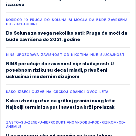
izazova
KORIDOR-10-PRUGA-DO-SOLUNA-BI-MOGLA-DA-BUDE-ZAVRSENA-
DO-2031-GODINE
Do Soluna za svega nekoliko sati: Pruga će moći da
bude završena do 2031. godine
NINS-UPOZORAVA-ZAVISNOST-OD-NIKOTINA-NIJE-SLUCAJNOST
NINS poručuje da zavisnost nije slučajnost: U
posebnom riziku su deca i mladi, privučeni
uskusima i modernim dizajnom
KAKO-IZBECI-GUZVE-NA-GRCKOJ-GRANICI-OVOG-LETA
Kako izbeći gužve na grčkoj granici ovog leta:
Najbolji termini za put i saveti za brži prelazak
ZASTO-SU-ZENE-U-REPRODUKTIVNOM-DOBU-POD-RIZIKOM-OD-
ANEMIJE
U najvećem riziku od anemije su žene tokom