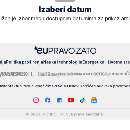
Izaberi datum
žan je izbor među dostupnim datumima za prikaz arh
ija
Politika proširenja
Nauka i tehnologija
Energetika i životna sr
um
Kontakt
Politika o kolačićima
Pravila i uslovi korišćenja
Politika privatnos
© 2026. MONDO, Inc. Sva prava zadržana.