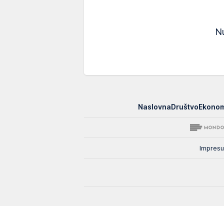
Nu
EUpravo
Naslovna
Društvo
Ekonom
zato
Impres