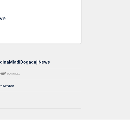
ive
edina
Mladi
Događaji
News
ti
Arhiva