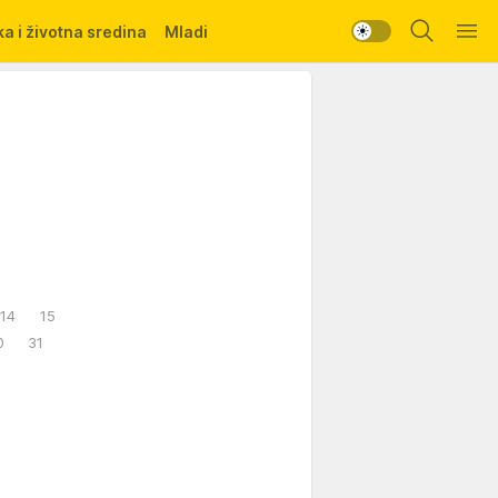
a i životna sredina
Mladi
14
15
0
31