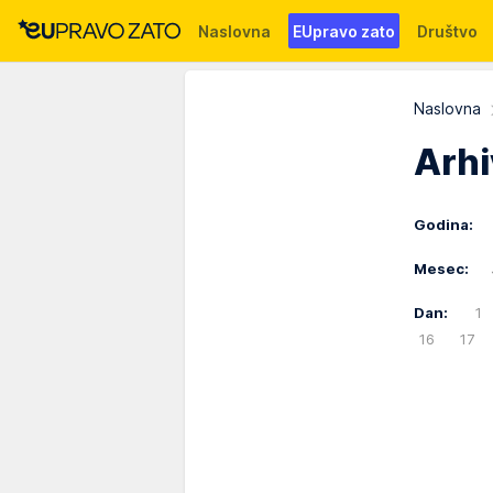
Naslovna
EUpravo zato
Društvo
Događaji
News
WMG fondacija
Naslovna
Arhi
Godina:
Mesec:
Dan:
1
16
17